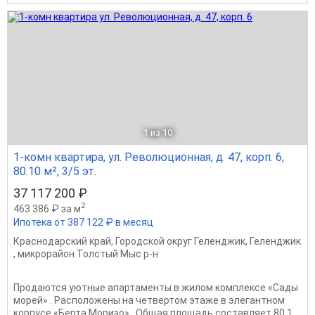
1
из 10
1-комн квартира, ул. Революционная, д. 47, корп. 6,
80.10 м², 3/5 эт.
37 117 200 ₽
2
463 386 ₽ за м
Ипотека от 387 122 ₽ в месяц
Краснодарский край
,
Городской округ Геленджик
,
Геленджик
,
микрорайон Толстый Мыс р-н
Продаются уютные апартаменты в жилом комплексе «Сады
морей» . Расположены на четвертом этаже в элегантном
корпусе «Берта Моризо» . Общая площадь составляет 80,1