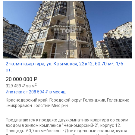
1
из 10
2-комн квартира, ул. Крымская, 22к12, 60.70 м², 1/6
эт.
20 000 000 ₽
2
329 489 ₽ за м
Ипотека от 208 594 ₽ в месяц
Краснодарский край
,
Городской округ Геленджик
,
Геленджик
,
микрорайон Толстый Мыс р-н
Предлагаются к продаже двухкомнатная квартира со своим
входом в жилом комплексе "Черноморский-2", корпус 12.
Площадь: 60,7 кв.м+балкон. • Две отдельные спальни, кухня.