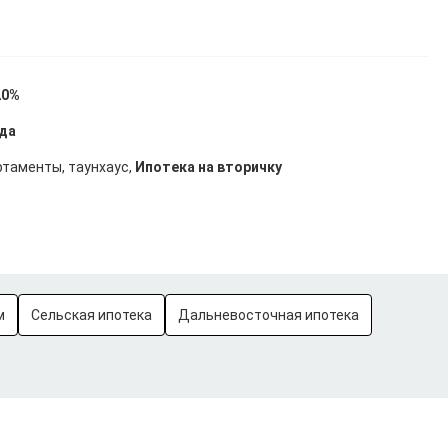
20%
ода
артаменты, таунхаус,
Ипотека на вторичку
м
Сельская ипотека
Дальневосточная ипотека