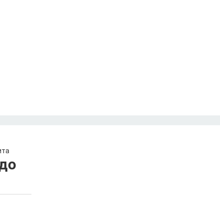
ита
до