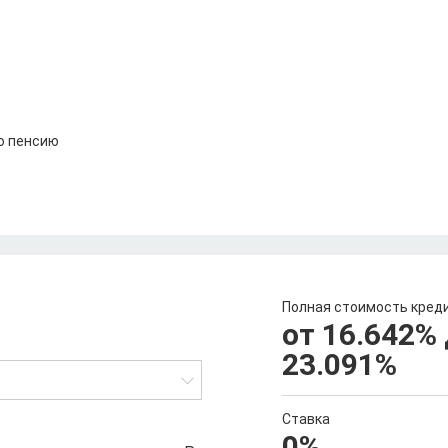
о пенсию
Полная стоимость кред
от 16.642
%
23.091
%
Ставка
0
%