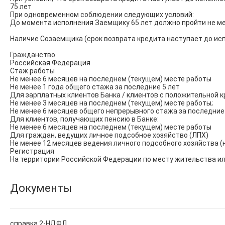
75 лет

При одновременном соблюдении следующих условий:

До момента исполнения Заемщику 65 лет должно пройти не мен
Наличие Созаемщика (срок возврата кредита наступает до исп
Гражданство

Российская Федерация

Стаж работы

Не менее 6 месяцев на последнем (текущем) месте работы

Не менее 1 года общего стажа за последние 5 лет

Для зарплатных клиентов Банка / клиентов с положительной кр
Не менее 3 месяцев на последнем (текущем) месте работы;

Не менее 6 месяцев общего непрерывного стажа за последние 
Для клиентов, получающих пенсию в Банке:

Не менее 6 месяцев на последнем (текущем) месте работы

Для граждан, ведущих личное подсобное хозяйство (ЛПХ)

Не менее 12 месяцев ведения личного подсобного хозяйства (
Регистрация

На территории Российской Федерации по месту жительства и
Документы
справка 2-НДФЛ