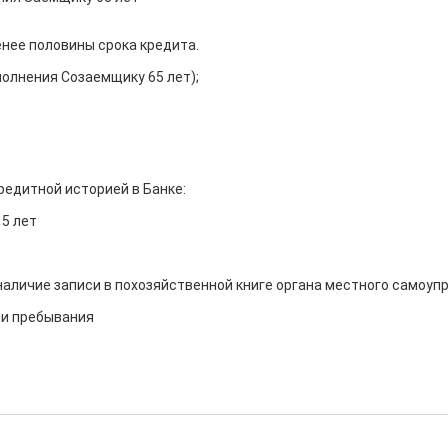
ее половины срока кредита.

олнения Созаемщику 65 лет);

едитной историей в Банке:

5 лет

наличие записи в похозяйственной книге органа местного самоупр
ли пребывания