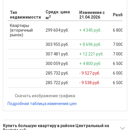
Средн. цена
Тип
Изменение с
Разброс
2
недвижимости
21.04.2026
м
Квартиры
(вторичный
299 604 руб.
+ 4 345 руб.
6 800 000
рынок)
303 955 руб.
+ 8 696 руб.
7 000 000
307 481 руб.
+ 12 221 руб.
7 000 000
300 059 руб.
+ 4 800 руб.
6 500 000
285 732 руб.
- 9 527 руб.
6 000 000
285 722 руб.
- 9 538 руб.
6 500 000
Скачать изображение графика
Подробная таблица изменения цен
Купить большую квартиру в районе Центральный на