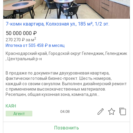
1
из 10
7-комн квартира, Колхозная ул., 185 м², 1/2 эт.
50 000 000 ₽
2
270 270 ₽ за м
Ипотека от 505 458 ₽ в месяц
Краснодарский край
,
Городской округ Геленджик
,
Геленджик
,
Центральный р-н
В продаже по документам двухуровневая квартира,
фактически готовый бизнес-проект. Шесть номеров,
каждый со своим санузлом. Выполнен дизайнерский ремонт
с применением высококачественных материалов.
Ресепшен, общая кухонная зона, комната,для...
КАЯН
04.08
Агент
Позвонить