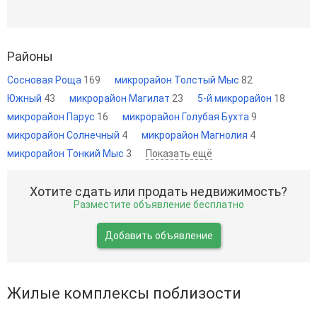
Районы
Сосновая Роща
169
микрорайон Толстый Мыс
82
Южный
43
микрорайон Магилат
23
5-й микрорайон
18
микрорайон Парус
16
микрорайон Голубая Бухта
9
микрорайон Солнечный
4
микрорайон Магнолия
4
микрорайон Тонкий Мыс
3
Показать ещё
Хотите сдать или продать недвижимость?
Разместите объявление бесплатно
Добавить объявление
Жилые комплексы поблизости