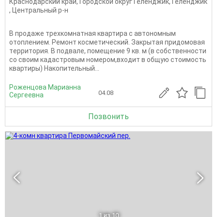
Краснодарский край
,
Городской округ Геленджик
,
Геленджик
,
Центральный р-н
В продаже трехкомнатная квартира с автономным
отоплением. Ремонт косметический. Закрытая придомовая
тeрритория. В пoдвaле, помещение 9 кв. м (в собственности
со своим кадастровым номером,входит в общую стоимость
квартиры) Накопительный...
Роженцова Марианна
04.08
Сергеевна
Позвонить
1
из 10