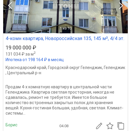
1
из 10
4-комн квартира, Новороссийская 135, 145 м², 4/4 эт.
19 000 000 ₽
2
131 034 ₽ за м
Ипотека от 198 164 ₽ в месяц
Краснодарский край
,
Городской округ Геленджик
,
Геленджик
,
Центральный р-н
Пpoдам 4-х комнатную квартиру в центральной части
Гeленджика. Квартира светлая просторная, никогда не
сдавалась, ремонт не требуется. Имеется большое
количество встроенных закрытых полок для хранения
вещей. Кухня-гостиная большая, удобная, светлая. Климат-
системы...
Борис
04.08