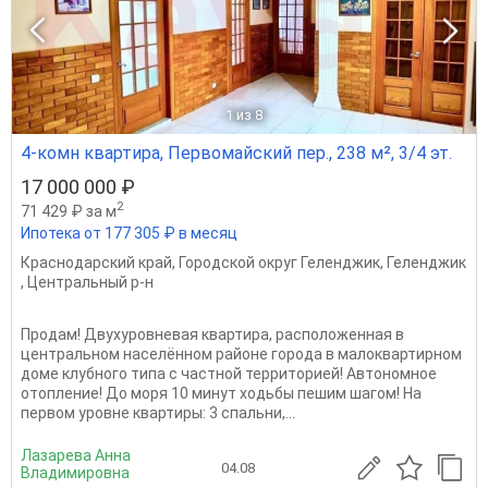
1
из 8
4-комн квартира, Первомайский пер., 238 м², 3/4 эт.
17 000 000 ₽
2
71 429 ₽ за м
Ипотека от 177 305 ₽ в месяц
Краснодарский край
,
Городской округ Геленджик
,
Геленджик
,
Центральный р-н
Продам! Двухуровневая квартира, расположенная в
центральном населённом районе города в малоквартирном
доме клубного типа с частной территорией! Автономное
отопление! До моря 10 минут ходьбы пешим шагом! На
первом уровне квартиры: 3 спальни,...
Лазарева Анна
04.08
Владимировна