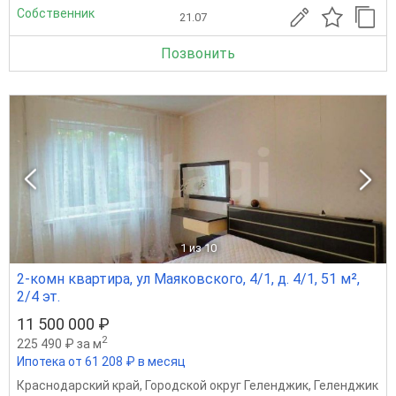
Собственник
21.07
Позвонить
1
из 10
2-комн квартира, ул Маяковского, 4/1, д. 4/1, 51 м²,
2/4 эт.
11 500 000 ₽
2
225 490 ₽ за м
Ипотека от 61 208 ₽ в месяц
Краснодарский край
,
Городской округ Геленджик
,
Геленджик