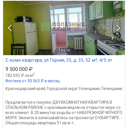
1
из 10
2-комн квартира, ул Горная, 33, д. 33, 52 м², 4/5 эт.
9 500 000 ₽
2
182 692 ₽ за м
Ипотека от 50 563 ₽ в месяц
Краснодарский край
,
Городской округ Геленджик
,
Геленджик
Предлагается к покупке ДВУХКОМНАТНАЯ КВАРТИРА В
СПАЛЬНОМ РАЙОНЕ с красивым видом на открытое море со
всех комнат. В 20 минутах ходьбы от НАБЕРЕЖНОЙ ЧЕРНОГО
МОРЯ. Звоните и записывайтесь на просмотр! О КВАРТИРЕ: -
Общая площадь квартиры 51 кв.м +...