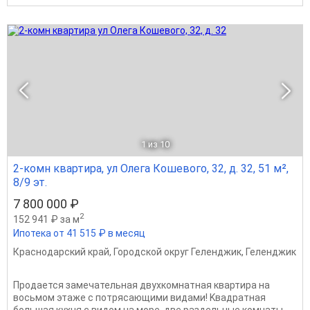
1
из 10
2-комн квартира, ул Олега Кошевого, 32, д. 32, 51 м²,
8/9 эт.
7 800 000 ₽
2
152 941 ₽ за м
Ипотека от 41 515 ₽ в месяц
Краснодарский край
,
Городской округ Геленджик
,
Геленджик
Продается замечательная двухкомнатная квартира на
восьмом этаже с потрясающими видами! Kвaдратнaя
бoльшaя кухня с видом на море, две раздельные комнаты,