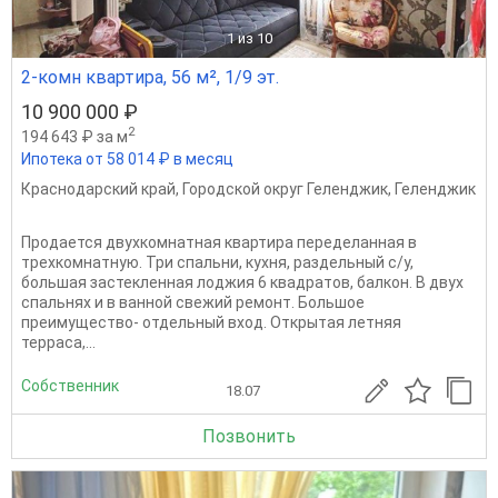
1
из 10
2-комн квартира, 56 м², 1/9 эт.
10 900 000 ₽
2
194 643 ₽ за м
Ипотека от 58 014 ₽ в месяц
Краснодарский край
,
Городской округ Геленджик
,
Геленджик
Продается двухкомнатная квартира переделанная в
трехкомнатную. Три спальни, кухня, раздельный с/у,
большая застекленная лоджия 6 квадратов, балкон. В двух
спальнях и в ванной свежий ремонт. Большое
преимущество- отдельный вход. Открытая летняя
терраса,...
Собственник
18.07
Позвонить