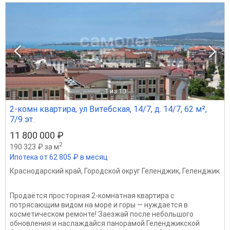
1
из 10
2-комн квартира, ул Витебская, 14/7, д. 14/7, 62 м²,
7/9 эт.
11 800 000 ₽
2
190 323 ₽ за м
Ипотека от 62 805 ₽ в месяц
Краснодарский край
,
Городской округ Геленджик
,
Геленджик
Продаётся просторная 2-комнатная квартира с
потрясающим видом на море и горы — нуждается в
косметическом ремонте! Заезжай после небольшого
обновления и наслаждайся панорамой Геленджикской