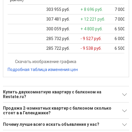
303 955 руб.
+ 8 696 руб.
7 000 000
307 481 руб.
+ 12 221 руб.
7 000 000
300 059 руб.
+ 4 800 руб.
6 500 000
285 732 руб.
- 9 527 руб.
6 000 000
285 722 руб.
- 9 538 руб.
6 500 000
Скачать изображение графика
Подробная таблица изменения цен
Купить двухкомнатную квартиру с балконом на
Restate.ru?
Ищите, как Купить двухкомнатную квартиру с балконом?
Продажа 2-комнатных квартир с балконом сколько
стоят в в Геленджике?
81 актуальное и проверенное объявление
Минимальная цена: 7 500 000 Р. Максимальная цена: 202
Воспользуйтесь нашим поиском по новостройкам, для
Почему лучше всего искать объявления у нас?
990 000 Р; Средняя: 22 637 808 Р
подбора подходящего вам варианта