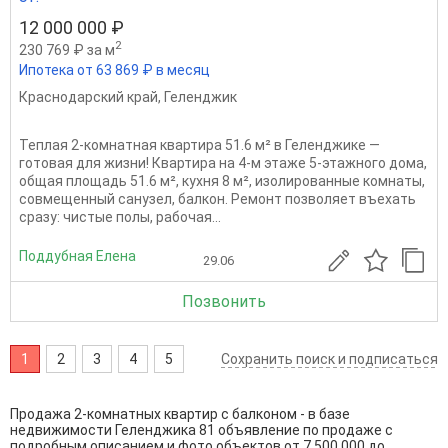
12 000 000 ₽
2
230 769 ₽ за м
Ипотека от 63 869 ₽ в месяц
Краснодарский край
,
Геленджик
Теплая 2‑комнатная квартира 51.6 м² в Геленджике —
готовая для жизни! Квартира на 4‑м этаже 5‑этажного дома,
общая площадь 51.6 м², кухня 8 м², изолированные комнаты,
совмещенный санузел, балкон. Ремонт позволяет въехать
сразу: чистые полы, рабочая...
Поддубная Елена
29.06
Позвонить
1
2
3
4
5
Сохранить поиск и подписаться
Продажа 2-комнатных квартир с балконом - в базе
недвижимости Геленджика 81 объявление по продаже с
подробным описанием и фото объектов от
7 500 000
до