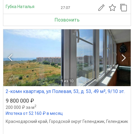
Губка Наталья
27.07
Позвонить
1
из 10
2-комн квартира, ул Полевая, 53, д. 53, 49 м², 9/10 эт.
9 800 000 ₽
2
200 000 ₽ за м
Ипотека от 52 160 ₽ в месяц
Краснодарский край
,
Городской округ Геленджик
,
Геленджик