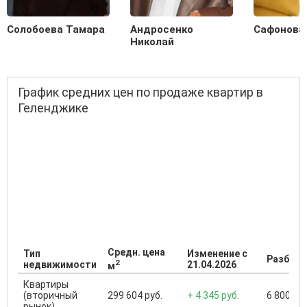
Солобоева Тамара
Андросенко
Сафонова
Николай
График средних цен по продаже квартир в
Геленджике
Средн. цена
Тип
Изменение с
Разброс
2
недвижимости
21.04.2026
м
Квартиры
(вторичный
299 604 руб.
+ 4 345 руб.
6 800 000
рынок)