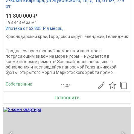
2-комн квартира, ул Жуковского, 18, д. 18, 61 м², 7/9
эт.
11 800 000 ₽
2
193 443 ₽ за м
Ипотека от 62 805 ₽ в месяц
Краснодарский край
,
Городской округ Геленджик
,
Геленджик
Продаётся просторная 2-комнатная квартира с
потрясающим видом на море и горы — нуждается в
косметическом ремонте! Заезжай после небольшого
обновления и наслаждайся панорамой Геленджикской
бухты, открытого моря и Маркотхского хребта прямо...
Собственник
11.07
Позвонить