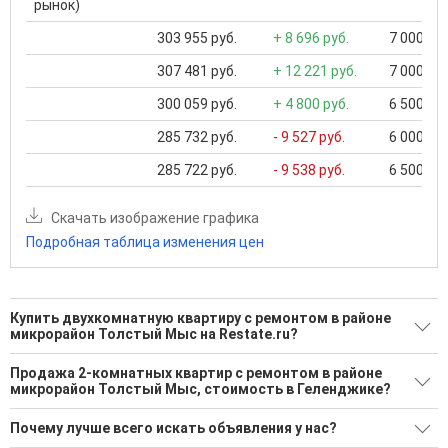
рынок)
303 955 руб.
+ 8 696 руб.
7 000 000
307 481 руб.
+ 12 221 руб.
7 000 000
300 059 руб.
+ 4 800 руб.
6 500 000
285 732 руб.
- 9 527 руб.
6 000 000
285 722 руб.
- 9 538 руб.
6 500 000
Скачать изображение графика
Подробная таблица изменения цен
Купить двухкомнатную квартиру с ремонтом в районе
микрорайон Толстый Мыс на Restate.ru?
Поможем Купить двухкомнатную квартиру с ремонтом в
Продажа 2-комнатных квартир с ремонтом в районе
районе микрорайон Толстый Мыс?
микрорайон Толстый Мыс, стоимость в Геленджике?
6 актуальных и проверенных объявлений
Минимальная цена: 29 000 000 Р. Максимальная цена: 95
Почему лучше всего искать объявления у нас?
000 000 Р; Средняя: 51 315 000 Р
Воспользуйтесь нашим поиском по новостройкам, для