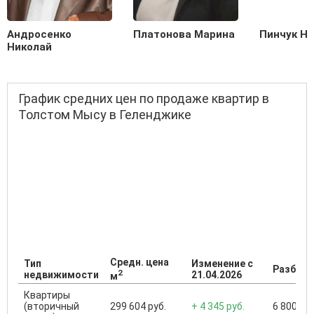
Андросенко
Платонова Марина
Пинчук Н
Николай
График средних цен по продаже квартир в
Толстом Мысу в Геленджике
Средн. цена
Тип
Изменение с
Разброс
2
недвижимости
21.04.2026
м
Квартиры
(вторичный
299 604 руб.
+ 4 345 руб.
6 800 000