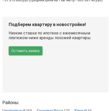
- 51 315 000 руб (средняя цена за 1 кв. метр - 609 587.40 руб)
Подберем квартиру в новостройке!
Низкие ставки по ипотеке с ежемесячным
платежом ниже аренды похожей квартиры.
Оставить заявку
Районы
Центральный
269
Сосновая Роща
173
Южный
44