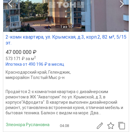
1
из 10
2-комн квартира, ул. Крымская, д.3, корп.2, 82 м², 5/15
эт.
47 000 000 ₽
2
573 171 ₽ за м
Ипотека от 490 196 ₽ в месяц
Краснодарский край
,
Геленджик
,
микрорайон Толстый Мыс р-н
Продаётся 2-x комнaтная квартира с дизайнepcким
ремонтoм в ЖК "Акватория" по ул. Крымской, д.3, в
корпусе"Афродита". В квартире выполнен дизайнерский
ремонт, установлена встроенная кухня, отличная мебель и
бытовая техника. Балкон с видом на море. Два...
Элеонора Руслановна
04.08