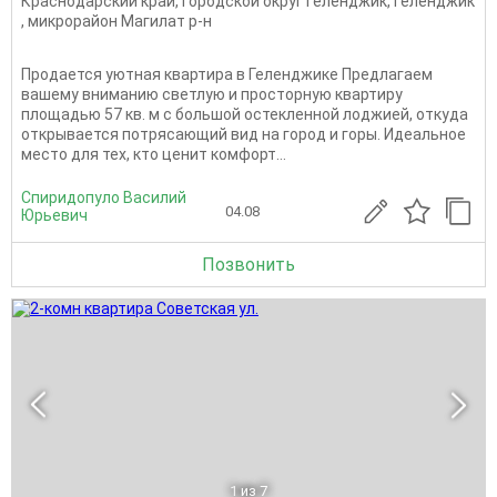
Краснодарский край
,
Городской округ Геленджик
,
Геленджик
,
микрорайон Магилат р-н
Продается уютная квартира в Геленджике Предлагаем
вашему вниманию светлую и просторную квартиру
площадью 57 кв. м с большой остекленной лоджией, откуда
открывается потрясающий вид на город и горы. Идеальное
место для тех, кто ценит комфорт...
Спиридопуло Василий
04.08
Юрьевич
Позвонить
1
из 7