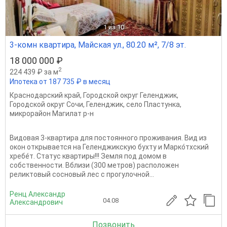
1
из 10
3-комн квартира, Майская ул., 80.20 м², 7/8 эт.
18 000 000 ₽
2
224 439 ₽ за м
Ипотека от 187 735 ₽ в месяц
Краснодарский край
,
Городской округ Геленджик
,
Городской округ Сочи
,
Геленджик
,
село Пластунка
,
микрорайон Магилат р-н
Видовая 3-квартира для постоянного проживания. Вид из
окон открывается на Геленджикскую бухту и Марко́тхский
хребе́т. Статус квартиры!!! Земля под домом в
собственности. Вблизи (300 метров) расположен
реликтовый сосновый лес с прогулочной...
Ренц Александр
04.08
Александрович
Позвонить