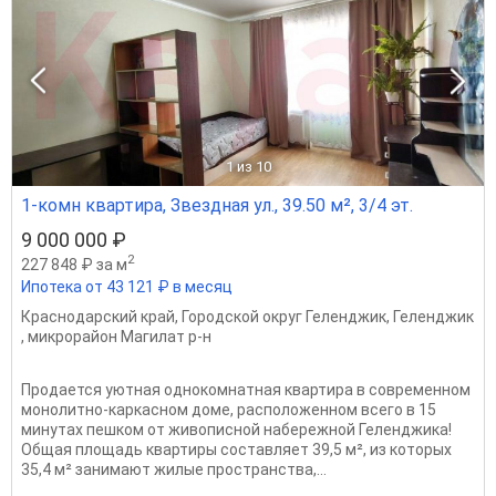
1
из 10
1-комн квартира, Звездная ул., 39.50 м², 3/4 эт.
9 000 000 ₽
2
227 848 ₽ за м
Ипотека от 43 121 ₽ в месяц
Краснодарский край
,
Городской округ Геленджик
,
Геленджик
,
микрорайон Магилат р-н
Продается уютная однокомнатная квартира в современном
монолитно-каркасном доме, расположенном всего в 15
минутах пешком от живописной набережной Геленджика!
Общая площадь квартиры составляет 39,5 м², из которых
35,4 м² занимают жилые пространства,...