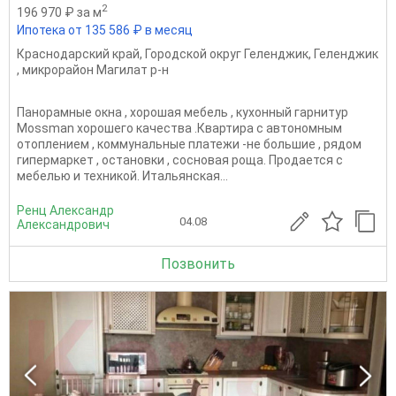
2
196 970 ₽ за м
Ипотека от 135 586 ₽ в месяц
Краснодарский край
,
Городской округ Геленджик
,
Геленджик
,
микрорайон Магилат р-н
Панорамные окна , хорошая мебель , кухонный гарнитур
Моssmаn хорошего качества .Квартира с автономным
отоплением , коммунальные платежи -не большие , рядом
гипермаркет , остановки , сосновая роща. Продается с
мебелью и техникой. Итальянская...
Ренц Александр
04.08
Александрович
Позвонить