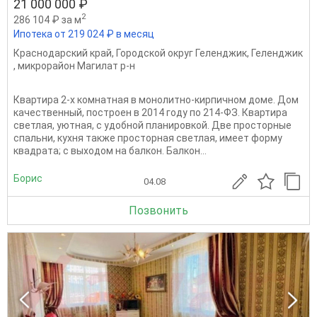
21 000 000 ₽
2
286 104 ₽ за м
Ипотека от 219 024 ₽ в месяц
Краснодарский край
,
Городской округ Геленджик
,
Геленджик
,
микрорайон Магилат р-н
Квaртира 2-х комнатная в монолитно-кирпичном доме. Дом
качественный, построен в 2014 году по 214-ФЗ. Квартира
светлая, уютная, с удобной планировкой. Две просторные
спальни, кухня также просторная светлая, имеет форму
квадрата; с выходом на балкон. Балкон...
Борис
04.08
Позвонить