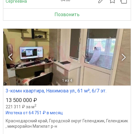
Сергеевна
Позвонить
1
из 4
3-комн квартира, Нахимова ул., 61 м², 6/7 эт.
13 500 000 ₽
2
221 311 ₽ за м
Ипотека от 64 751 ₽ в месяц
Краснодарский край
,
Городской округ Геленджик
,
Геленджик
,
микрорайон Магилат р-н