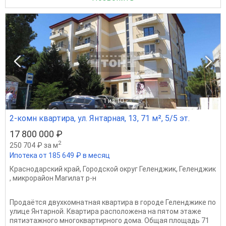
1
из 10
2-комн квартира, ул. Янтарная, 13, 71 м², 5/5 эт.
17 800 000 ₽
2
250 704 ₽ за м
Ипотека от 185 649 ₽ в месяц
Краснодарский край
,
Городской округ Геленджик
,
Геленджик
,
микрорайон Магилат р-н
Продаётся двухкомнатная квартира в городе Геленджике по
улице Янтарной. Квартира расположена на пятом этаже
пятиэтажного многоквартирного дома. Общая площадь 71