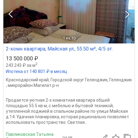
1
из 10
2-комн квартира, Майская ул., 55.50 м², 4/5 эт.
13 500 000 ₽
2
243 243 ₽ за м
Ипотека от 140 801 ₽ в месяц
Краснодарский край
,
Городской округ Геленджик
,
Геленджик
,
микрорайон Магилат р-н
Продается уютная 2-х комнатная квартира общей
площадью 55.5 кв.м, с мебелью и бытовой техникой,
утепленной лоджией в спальном районе по улице Майская
д.14. Удачная планировка, которая рационально позволяет
использовать пространство. Светлая...
Павликовская Татьяна
04.08