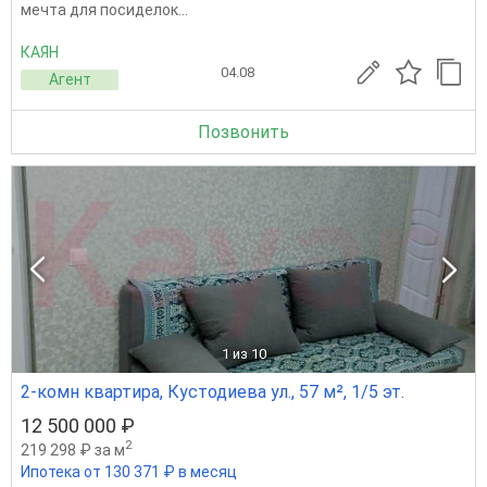
мечта для посиделок...
КАЯН
04.08
Агент
Позвонить
1
из 10
2-комн квартира, Кустодиева ул., 57 м², 1/5 эт.
12 500 000 ₽
2
219 298 ₽ за м
Ипотека от 130 371 ₽ в месяц