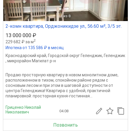
1
из 8
2-комн квартира, Орджоникидзе ул., 56.60 м², 3/5 эт.
13 000 000 ₽
2
229 682 ₽ за м
Ипотека от 135 586 ₽ в месяц
Краснодарский край
,
Городской округ Геленджик
,
Геленджик
,
микрорайон Магилат р-н
Продаю просторную квартиру в новом монолитном доме,
расположенном в тихом, спокойном районе рядом с
сосновым лесом и при этом в шаговой доступности от
центра Геленджика! Квартира с удобной, практичной
планировкой: просторная кухня-гостинная...
Гриценко Николай
04.08
Николаевич
Позвонить