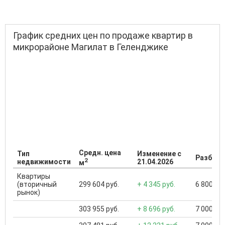
График средних цен по продаже квартир в
микрорайоне Магилат в Геленджике
Средн. цена
Тип
Изменение с
Разброс
2
недвижимости
21.04.2026
м
Квартиры
(вторичный
299 604 руб.
+ 4 345 руб.
6 800 000
рынок)
303 955 руб.
+ 8 696 руб.
7 000 000