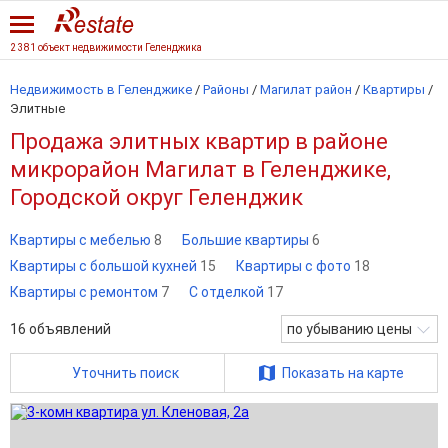
2 381 объект недвижимости Геленджика
Недвижимость в Геленджике
/
Районы
/
Магилат район
/
Квартиры
/
Элитные
Продажа элитных квартир в районе
микрорайон Магилат в Геленджике,
Городской округ Геленджик
Квартиры с мебелью
8
Большие квартиры
6
Квартиры с большой кухней
15
Квартиры с фото
18
Квартиры с ремонтом
7
С отделкой
17
16
объявлений
по убыванию цены
Уточнить поиск
Показать на карте