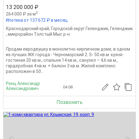
13 200 000 ₽
2
264 000 ₽ за м
Ипотека от 137 672 ₽ в месяц
Краснодарский край
,
Городской округ Геленджик
,
Геленджик
,
микрорайон Толстый Мыс р-н
Продам евродвушку в монолитно-кирпичном доме, в одном
из лучших ЖК города - Черноморский 2. S- 50 кв.м. кухня-
гостиная 20 кв.м., спальня 14 кв.м., санузел – 4,6 кв.м.,
гардеробная 4 кв.м. + балкон 3 кв.м. Жилой комплекс
расположен в 50...
Ренц Александр
04.08
Александрович
Позвонить