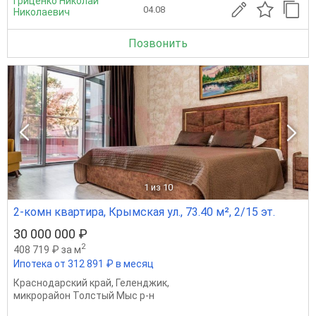
Гриценко Николай
04.08
Николаевич
Позвонить
1
из 10
2-комн квартира, Крымская ул., 73.40 м², 2/15 эт.
30 000 000 ₽
2
408 719 ₽ за м
Ипотека от 312 891 ₽ в месяц
Краснодарский край
,
Геленджик
,
микрорайон Толстый Мыс р-н