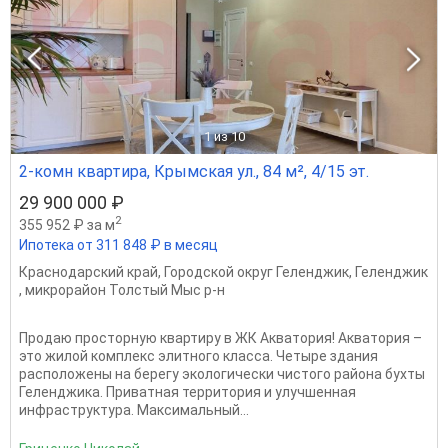
1
из 10
2-комн квартира, Крымская ул., 84 м², 4/15 эт.
29 900 000 ₽
2
355 952 ₽ за м
Ипотека от 311 848 ₽ в месяц
Краснодарский край
,
Городской округ Геленджик
,
Геленджик
,
микрорайон Толстый Мыс р-н
Продаю просторную квартиру в ЖК Акватория! Акватория –
это жилой комплекс элитного класса. Четыре здания
расположены на берегу экологически чистого района бухты
Геленджика. Приватная территория и улучшенная
инфраструктура. Максимальный...