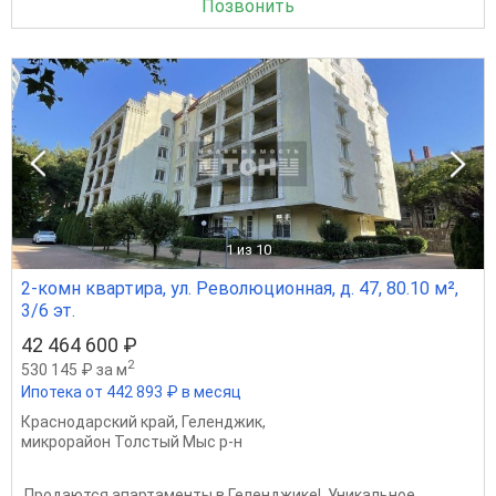
Позвонить
1
из 10
2-комн квартира, ул. Революционная, д. 47, 80.10 м²,
3/6 эт.
42 464 600 ₽
2
530 145 ₽ за м
Ипотека от 442 893 ₽ в месяц
Краснодарский край
,
Геленджик
,
микрорайон Толстый Мыс р-н
️ Продаются апартаменты в Геленджике! ️ Уникальное