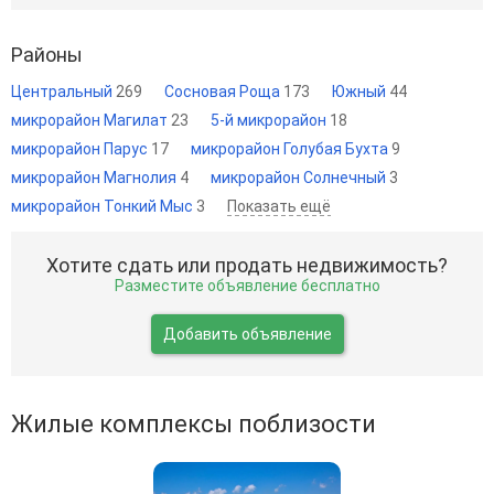
Районы
Центральный
269
Сосновая Роща
173
Южный
44
микрорайон Магилат
23
5-й микрорайон
18
микрорайон Парус
17
микрорайон Голубая Бухта
9
микрорайон Магнолия
4
микрорайон Солнечный
3
микрорайон Тонкий Мыс
3
Показать ещё
Хотите сдать или продать недвижимость?
Разместите объявление бесплатно
Добавить объявление
Жилые комплексы поблизости