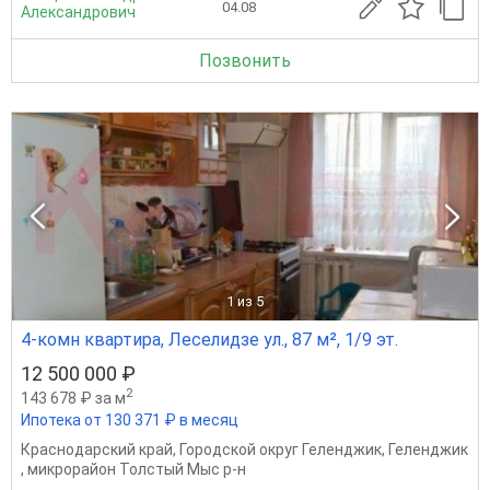
04.08
Александрович
Позвонить
1
из 5
4-комн квартира, Леселидзе ул., 87 м², 1/9 эт.
12 500 000 ₽
2
143 678 ₽ за м
Ипотека от 130 371 ₽ в месяц
Краснодарский край
,
Городской округ Геленджик
,
Геленджик
,
микрорайон Толстый Мыс р-н