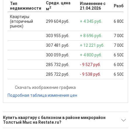
Средн. цена
Тип
Изменение с
Разброс
2
недвижимости
21.04.2026
м
Квартиры
(вторичный
299 604 руб.
+ 4 345 руб.
6 800 000
рынок)
303 955 руб.
+ 8 696 руб.
7 000 000
307 481 руб.
+ 12 221 руб.
7 000 000
300 059 руб.
+ 4 800 руб.
6 500 000
285 732 руб.
- 9 527 руб.
6 000 000
285 722 руб.
- 9 538 руб.
6 500 000
Скачать изображение графика
Подробная таблица изменения цен
Купить квартиру с балконом в районе микрорайон
Толстый Мыс на Restate.ru?