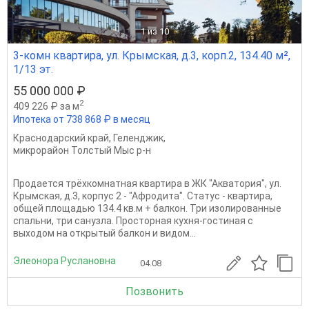
1
из 10
3-комн квартира, ул. Крымская, д.3, корп.2, 134.40 м²,
1/13 эт.
55 000 000 ₽
2
409 226 ₽ за м
Ипотека от 738 868 ₽ в месяц
Краснодарский край
,
Геленджик
,
микрорайон Толстый Мыс р-н
Продается трёхкомнатная квартира в ЖК "Акватория", ул.
Крымская, д.3, корпус 2 - "Афродита". Статус - квартира,
общей площадью 134.4 кв.м + балкон. Три изолированные
спальни, три санузла. Просторная кухня-гостиная с
выходом на открытый балкон и видом...
Элеонора Руслановна
04.08
Позвонить