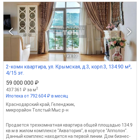
1
из 10
2-комн квартира, ул. Крымская, д.3, корп.3, 134.90 м²,
4/15 эт.
59 000 000 ₽
2
437 361 ₽ за м
Ипотека от 792 604 ₽ в месяц
Краснодарский край
,
Геленджик
,
микрорайон Толстый Мыс р-н
Продается трехкомнатная квартира общей площадью 134.9
кв.м в жилом комплексе "Акватория", в корпусе "Апполон".
Данный комплекс находится на первой линии. Дом бизнес-