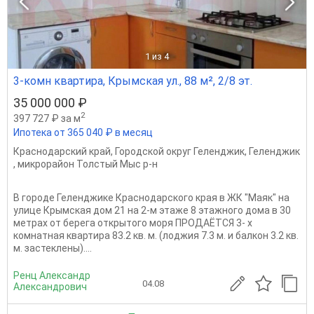
1
из 4
3-комн квартира, Крымская ул., 88 м², 2/8 эт.
35 000 000 ₽
2
397 727 ₽ за м
Ипотека от 365 040 ₽ в месяц
Краснодарский край
,
Городской округ Геленджик
,
Геленджик
,
микрорайон Толстый Мыс р-н
В городе Геленджике Краснодарского края в ЖК "Маяк" на
улице Крымская дом 21 на 2-м этаже 8 этажного дома в 30
метрах от берега открытого моря ПРОДАЁТСЯ 3- х
комнатная квартира 83.2 кв. м. (лоджия 7.3 м. и балкон 3.2 кв.
м. застеклены)....
Ренц Александр
04.08
Александрович