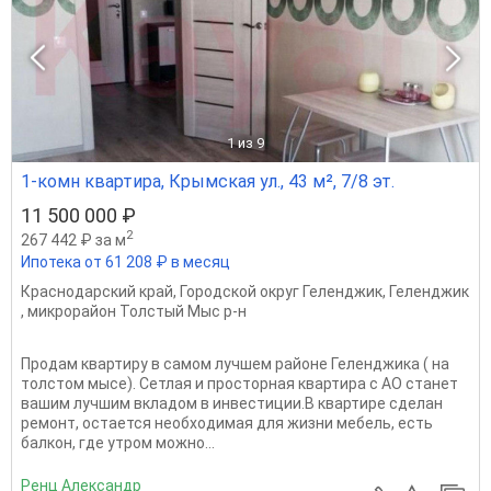
1
из 9
1-комн квартира, Крымская ул., 43 м², 7/8 эт.
11 500 000 ₽
2
267 442 ₽ за м
Ипотека от 61 208 ₽ в месяц
Краснодарский край
,
Городской округ Геленджик
,
Геленджик
,
микрорайон Толстый Мыс р-н
Продам квартиру в самом лучшем районе Геленджика ( на
толстом мысе). Сетлая и просторная квартира с АО станет
вашим лучшим вкладом в инвестиции.В квартире сделан
ремонт, остается необходимая для жизни мебель, есть
балкон, где утром можно...
Ренц Александр