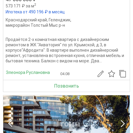
2
573 171 ₽ за м
Ипотека от 490 196 ₽ в месяц
Краснодарский край
,
Геленджик
,
микрорайон Толстый Мыс р-н
Продаётся 2-x комнaтная квартира с дизайнepcким
ремонтoм в ЖК "Акватория" по ул. Крымской, д.3, в
корпусе"Афродита". В квартире выполнен дизайнерский
ремонт, установлена встроенная кухня, отличная мебель и
бытовая техника. Балкон с видом на море. Два...
Элеонора Руслановна
04.08
Позвонить