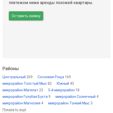
платежом ниже аренды похожей квартиры.
Оставить заявку
Районы
Центральный
269
Сосновая Роща
169
микрорайон Толстый Мыс
82
Южный
43
микрорайон Магилат
23
5-й микрорайон
18
микрорайон Голубая Бухта
9
микрорайон Солнечный
4
микрорайон Магнолия
4
микрорайон Тонкий Мыс
3
Показать ещё