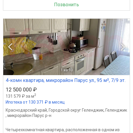
Позвонить
1
из 10
4-комн квартира, микрорайон Парус ул., 95 м², 7/9 эт.
12 500 000 ₽
2
131 579 ₽ за м
Ипотека от 130 371 ₽ в месяц
Краснодарский край
,
Городской округ Геленджик
,
Геленджик
,
микрорайон Парус р-н
Четырехкомнатная квартира, расположенная в одном из