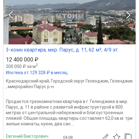
1
из 10
3-комн квартира, мкр. Парус, д. 11, 62 м², 4/9 эт.
12 400 000 ₽
2
200 000 ₽ за м
Ипотека от 129 328 ₽ в месяц
Краснодарский край
,
Городской округ Геленджик
,
Геленджик
,
микрорайон Парус р-н
Продается трехкомнатная квартира в г. Геленджике в мкр.
Парус, д. 11 в районе с развитой инфраструктурой в 800
метрах от центральной набережной и благоустроенных
пляжей. Общая площадь квартиры составляет 62,0 кв.м: три
жилые комнаты, кухня, два сан....
Евгений Викторович
04.08