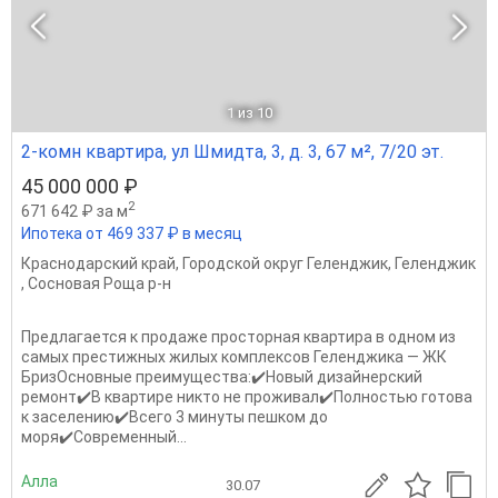
1
из 10
2-комн квартира, ул Шмидта, 3, д. 3, 67 м², 7/20 эт.
45 000 000 ₽
2
671 642 ₽ за м
Ипотека от 469 337 ₽ в месяц
Краснодарский край
,
Городской округ Геленджик
,
Геленджик
,
Сосновая Роща р-н
Предлагается к продаже просторная квартира в одном из
самых престижных жилых комплексов Геленджика — ЖК
БризОсновные преимущества:✔️Новый дизайнерский
ремонт✔️В квартире никто не проживал✔️Полностью готова
к заселению✔️Всего 3 минуты пешком до
моря✔️Современный...
Алла
30.07