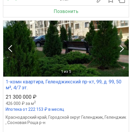
Позвонить
1
из 5
1-комн квартира, Геленджикский пр-кт, 99, д. 99, 50
м², 4/7 эт.
21 300 000 ₽
2
426 000 ₽ за м
Ипотека от 222 153 ₽ в месяц
Краснодарский край
,
Городской округ Геленджик
,
Геленджик
,
Сосновая Роща р-н