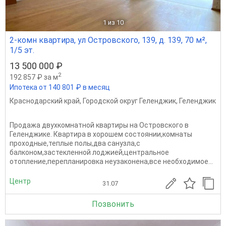
1
из 10
2-комн квартира, ул Островского, 139, д. 139, 70 м²,
1/5 эт.
13 500 000 ₽
2
192 857 ₽ за м
Ипотека от 140 801 ₽ в месяц
Краснодарский край
,
Городской округ Геленджик
,
Геленджик
Продажа двухкомнатной квартиры на Островского в
Геленджике. Квартира в хорошем состоянии,комнаты
проходные,теплые полы,два санузла,с
балконом,застекленной лоджией,центральное
отопление,перепланировка неузаконена,все необходимое...
Центр
31.07
Позвонить