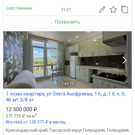
Собственник
31.07
Позвонить
1
из 10
1-комн квартира, ул Олега Анофриева, 1 6, д. 1 6, к. 6,
46 м², 3/8 эт.
12 500 000 ₽
2
271 739 ₽ за м
Ипотека от 130 371 ₽ в месяц
Краснодарский край
,
Городской округ Геленджик
,
Геленджик