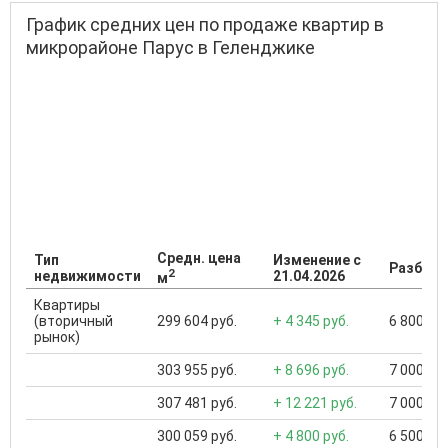
График средних цен по продаже квартир в
микрорайоне Парус в Геленджике
Средн. цена
Тип
Изменение с
Разброс
2
недвижимости
21.04.2026
м
Квартиры
(вторичный
299 604 руб.
+ 4 345 руб.
6 800 000
рынок)
303 955 руб.
+ 8 696 руб.
7 000 000
307 481 руб.
+ 12 221 руб.
7 000 000
300 059 руб.
+ 4 800 руб.
6 500 000