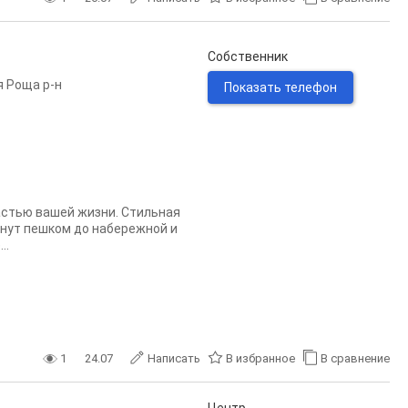
Собственник
 Роща р-н
Показать телефон
астью вашей жизни. Стильная
инут пешком до набережной и
..
1
24.07
Написать
В избранное
В сравнение