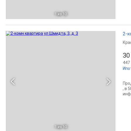
1
из 10
2-к
Кра
30
447 
Ипо
Пpо
, в
инф
1
из 10