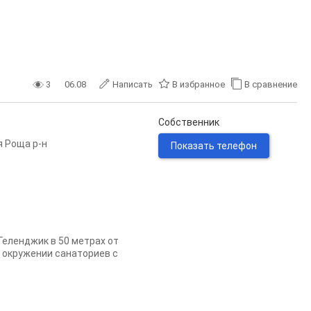
3
06.08
Написать
В избранное
В сравнение
Собственник
 Роща р-н
Показать телефон
Геленджик в 50 метрах от
в окружении санаториев с