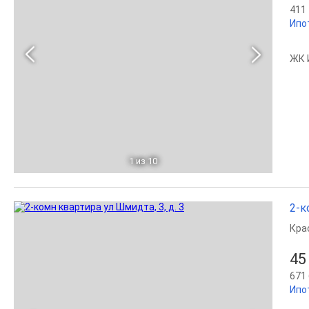
411 
Ипо
ЖК 
1
из 10
2-к
Кра
45
671 
Ипо