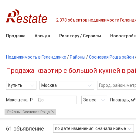
2 378 объектов недвижимости Геленд
Продажа
Аренда
Риэлтору / Сервисы
Новостройк
Недвижимость в Геленджике
/
Районы
/
Сосновая Роща район
Продажа квартир с большой кухней в ра
Купить
Москва
Макс цена, ₽
За всё
Площадь,
м²
Районы: Сосновая Роща
61
объявление
по дате изменения: сначала новые