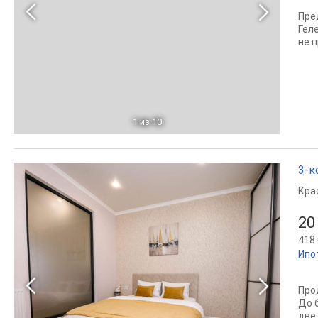
Пре
Гел
не 
1
из 10
3-к
Кра
20
418 
Ипо
Про
До 
две