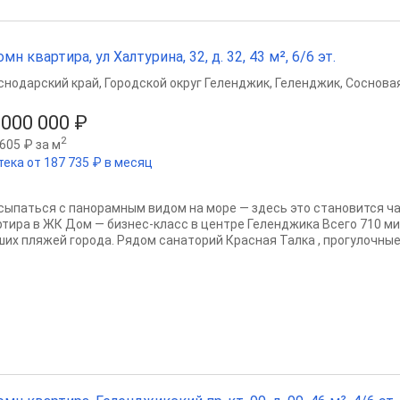
омн квартира, ул Халтурина, 32, д. 32, 43 м², 6/6 эт.
снодарский край
,
Городской округ Геленджик
,
Геленджик
,
Сосновая
 000 000 ₽
2
605 ₽ за м
тека от 187 735 ₽ в месяц
сыпаться с панорамным видом на море — здесь это становится ч
ртира в ЖК Дом — бизнес-класс в центре Геленджика Всего 710 м
ших пляжей города. Рядом санаторий Красная Талка , прогулочные.