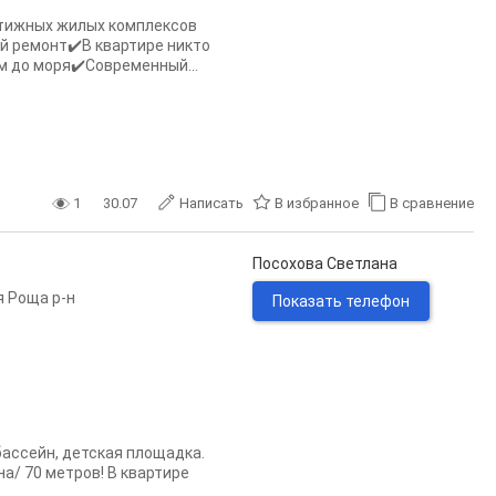
стижных жилых комплексов
 ремонт✔️В квартире никто
м до моря✔️Современный...
1
30.07
Написать
В избранное
В сравнение
Посохова Светлана
 Роща р-н
Показать телефон
ассейн, детская площадка.
а/ 70 метров! В квартире
.