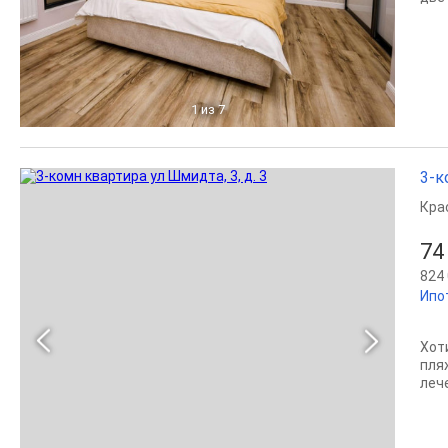
1
из 7
3-к
Кра
74
824 
Ипот
Хот
пля
леч