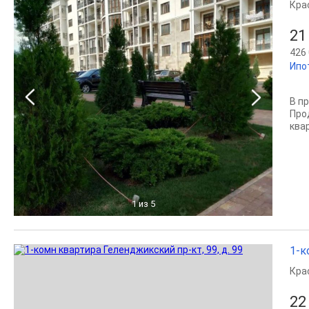
Кра
21
426 
Ипо
В п
Про
квар
1
из 5
1-к
Кра
22