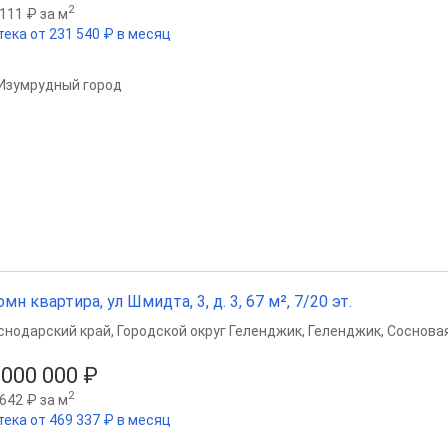
2
111 ₽ за м
тека от 231 540 ₽ в месяц
Изумрудный город
омн квартира, ул Шмидта, 3, д. 3, 67 м², 7/20 эт.
снодарский край
,
Городской округ Геленджик
,
Геленджик
,
Сосновая
 000 000 ₽
2
642 ₽ за м
тека от 469 337 ₽ в месяц