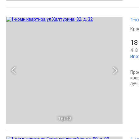
1-к
Кра
18
418 
Ипо
Про
ква
луч
1
из 10