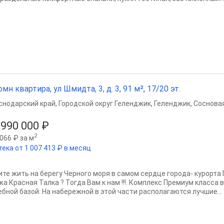
омн квартира, ул Шмидта, 3, д. 3, 91 м², 17/20 эт.
снодарский край
,
Городской округ Геленджик
,
Геленджик
,
Сосновая
 990 000 ₽
2
066 ₽ за м
ека от 1 007 413 ₽ в месяц
ите жить на берегу Черного моря в самом сердце города- курорта 
жа Красная Талка ? Тогда Вам к нам !!!. Комплекс Премиум класса 
ебной базой. На набережной в этой части располагаются лучшие...