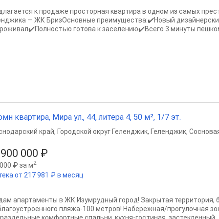
длагается к продаже просторная квартира в одном из самых пре
енджика — ЖК БризОсновные преимущества:✔️Новый дизайнерский
проживал✔️Полностью готова к заселению✔️Всего 3 минуты пешко
омн квартира, Мира ул., 44, литера 4, 50 м², 1/7 эт.
снодарский край
,
Городской округ Геленджик
,
Геленджик
,
Сосновая
 900 000 ₽
2
000 ₽ за м
тека от 217 981 ₽ в месяц
дам апартаменты в ЖК Изумрудный город! Закрытая территория, б
благоустроенного пляжа-100 метров! Набережная/прогулочная зон
 раздельные комфортные спальни, кухня-гостиная, застекленный..