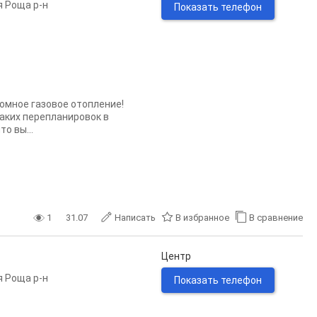
 Роща р-н
Показать телефон
омное газовое отопление!
каких перепланировок в
о вы...
1
31.07
Написать
В избранное
В сравнение
Центр
 Роща р-н
Показать телефон