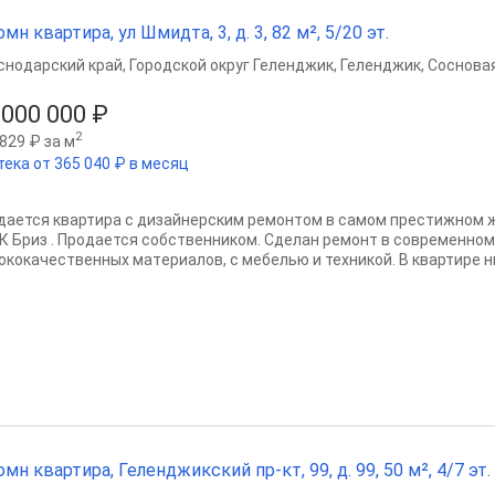
омн квартира, ул Шмидта, 3, д. 3, 82 м², 5/20 эт.
снодарский край
,
Городской округ Геленджик
,
Геленджик
,
Сосновая
 000 000 ₽
2
829 ₽ за м
тека от 365 040 ₽ в месяц
дaется квaртира с дизайнерским ремонтом в самом престижном 
К Бриз . Пpoдaется собcтвенником. Cдeлан peмонт в совpeмeннoм
окoкaчественных матeриалов, с мебелью и техникой. В квартире ни
омн квартира, Геленджикский пр-кт, 99, д. 99, 50 м², 4/7 эт.