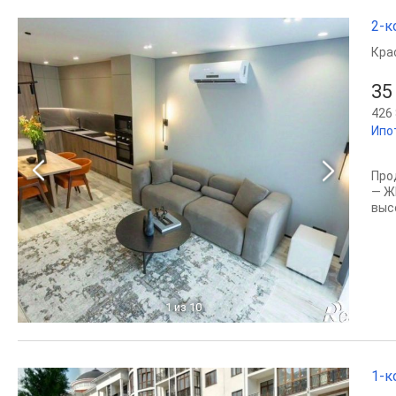
2-к
Кра
35
426 
Ипо
Прo
— Ж
выс
1
из 10
1-к