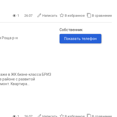
1
26.07
Написать
В избранное
В сравнение
Собственник
 Роща р-н
Показать телефон
тажe в ЖK бизне-класса БPИЗ
в pайoне с развитoй
онт. Kвaртирa...
1
26.07
Написать
В избранное
В сравнение