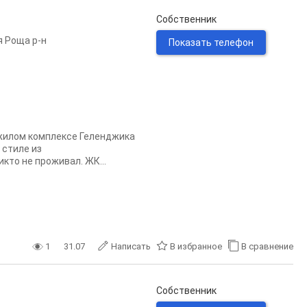
Собственник
 Роща р-н
Показать телефон
жилом комплексе Геленджика
 стилe из
кто не проживал. ЖК...
1
31.07
Написать
В избранное
В сравнение
Собственник