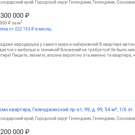
снодарский край
,
Городской округ Геленджик
,
Геленджик
,
Сосновая
 300 000 ₽
2
000 ₽ за м
тека от 222 153 ₽ в месяц
родаже евродвушка у самого моря и набережной! В квартире автон
даётся с мебелью и техникой! Вложений не требуется! Не было ни
тире! Пишите, звоните, вполне вероятно эта именно та квартира, чт
омн квартира, Геленджикский пр-кт, 99, д. 99, 54 м², 1/6 эт.
снодарский край
,
Городской округ Геленджик
,
Геленджик
,
Сосновая
 200 000 ₽