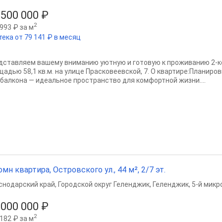
 500 000 ₽
2
993 ₽ за м
тека от 79 141 ₽ в месяц
дставляем вашему вниманию уютную и готовую к проживанию 2-
щадью 58,1 кв.м. на улице Прасковеевской, 7. О квартире:Планиро
 балкона — идеальное пространство для комфортной жизни....
омн квартира, Островского ул., 44 м², 2/7 эт.
снодарский край
,
Городской округ Геленджик
,
Геленджик
,
5-й микр
 000 000 ₽
2
182 ₽ за м