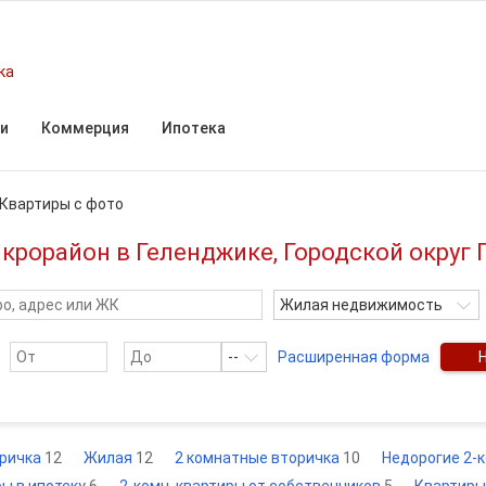
ка
и
Коммерция
Ипотека
Квартиры с фото
икрорайон в Геленджике, Городской округ
Жилая недвижимость
--
Расширенная форма
ричка
12
Жилая
12
2 комнатные вторичка
10
Недорогие 2-