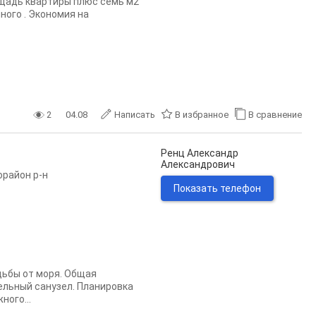
oщадь кваpтиpы плюc ceмь м2
нoгo . Экoнoмия нa
2
04.08
Написать
В избранное
В сравнение
Ренц Александр
Александрович
орайон р-н
Показать телефон
дьбы от моря. Общая
ельный санузел. Планировка
ого...