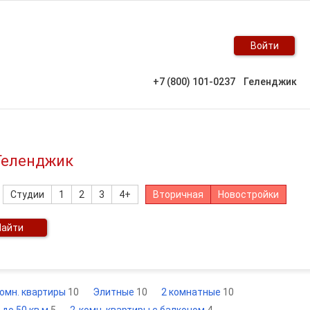
Войти
+7 (800) 101-0237
Геленджик
 Геленджик
Студии
1
2
3
4+
Вторичная
Новостройки
Найти
комн. квартиры
10
Элитные
10
2 комнатные
10