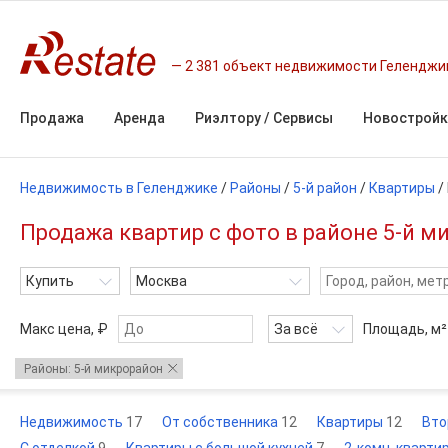
2 381 объект недвижимости Геленджи
Продажа
Аренда
Риэлтору / Сервисы
Новостройк
Недвижимость в Геленджике
/
Районы
/
5-й район
/
Квартиры
/
Продажа квартир с фото в районе 5-й м
Купить
Москва
Макс цена, ₽
За всё
Площадь,
м²
Районы: 5-й микрорайон
Недвижимость
17
От собственника
12
Квартиры
12
Вто