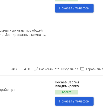
Показать телефон
комнатную квартиру общей
вка: Изолированные комнаты,
2
04.08
Написать
В избранное
В сравнение
Носаев Сергей
Владимирович
орайон р-н
Агент
Показать телефон