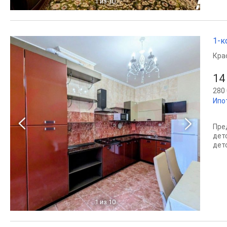
1
из 10
1-к
Кра
14
280 
Ипо
Пре
дет
детс
1
из 10