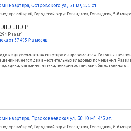
омн квартира, Островского ул., 51 м², 2/5 эт.
снодарский край
,
Городской округ Геленджик
,
Геленджик
,
5-й микр
 000 000 ₽
2
294 ₽ за м
тека от 57 495 ₽ в месяц
родаже двухкомнатная квартира с евроремонтом. Готова к заселе
ещении имеется два вместительных кладовых помещения. Развит
ла,садики, магазины, аптеки, пекарни,остановки общественного...
омн квартира, Прасковеевская ул., 58.10 м², 4/5 эт.
снодарский край
,
Городской округ Геленджик
,
Геленджик
,
5-й микр