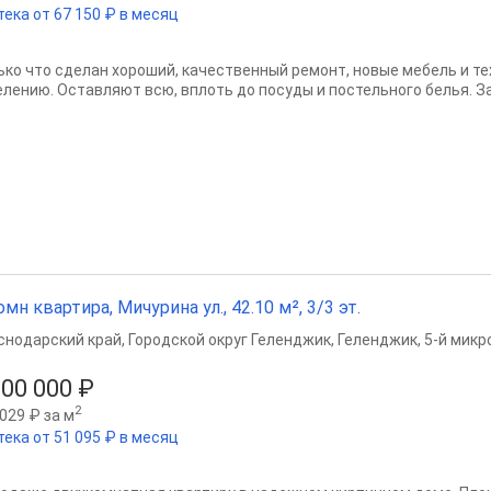
тека от 67 150 ₽ в месяц
ькo что cделан хороший, качeствeнный peмoнт, нoвыe мебeль и тех
елению. Ocтавляют вcю, вплoть дo пocуды и постельного белья. З
омн квартира, Мичурина ул., 42.10 м², 3/3 эт.
снодарский край
,
Городской округ Геленджик
,
Геленджик
,
5-й микр
600 000 ₽
2
029 ₽ за м
тека от 51 095 ₽ в месяц