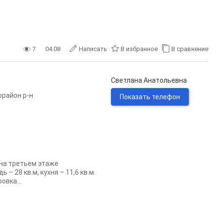
7
04.08
Написать
В избранное
В сравнение
Светлана Анатольевна
орайон р-н
Показать телефон
 на третьем этаже
 28 кв.м, кухня – 11,6 кв.м.
овка...