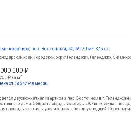
омн квартира, пер. Восточный, 40, 59.70 м², 3/5 эт.
снодарский край
,
Городской округ Геленджик
,
Геленджик
,
5-й микр
 000 000 ₽
2
255 ₽ за м
тека от 58 547 ₽ в месяц
дается двухкомнатная квартира в пер. Восточном в г. Геленджике
этажного дома. Общая площадь квартиры 59,7 кв.м, жилая площадь –
ая площадь квартиры увеличена за счет двух лоджий. Перепланир