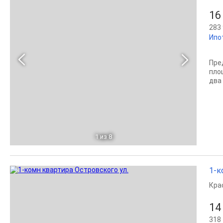
16
283 
Ипо
Пре
пло
два
1
из 8
1-к
Кра
14
318 