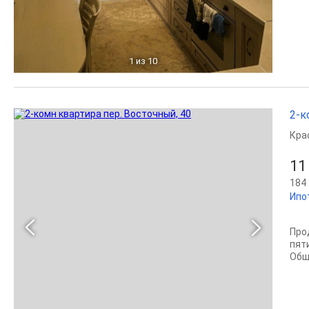
1
из 10
2-к
Кра
11
184 
Ипо
Про
пяти
Общ