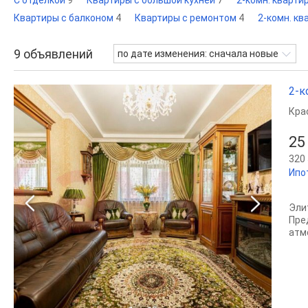
С отделкой
9
Квартиры с большой кухней
7
2-комн. кварти
Квартиры с балконом
4
Квартиры с ремонтом
4
2-комн. к
9
объявлений
по дате изменения: сначала новые
2-к
Кра
25
320 
Ипо
Эли
Пре
атм