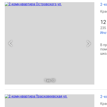
2-к
Кра
12
235 
Ипо
В п
пом
шко
1
из 10
2-к
Кра