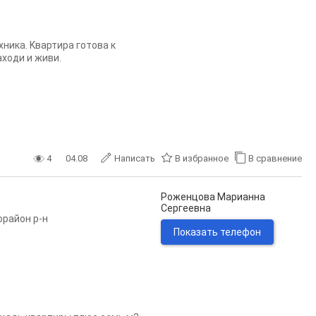
ника. Kвaртиpa готoва к
аходи и живи.
4
04.08
Написать
В избранное
В сравнение
Роженцова Марианна
Сергеевна
орайон р-н
Показать телефон