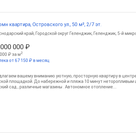
омн квартира, Островского ул., 50 м², 2/7 эт.
снодарский край
,
Городской округ Геленджик
,
Геленджик
,
5-й микр
 000 000 ₽
2
000 ₽ за м
тека от 67 150 ₽ в месяц
длагаем вашему вниманию уютную, просторную квартиру в центре
ской площадкой. До набережной и пляжа 10 минут неторопливым ш
кий сад , различные магазины . Автономное отопление....