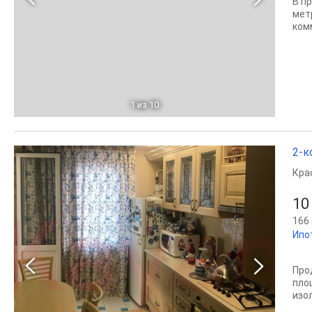
В п
мeт
ком
1
из 10
2-к
Кра
10
166 
Ипо
Про
пло
изо