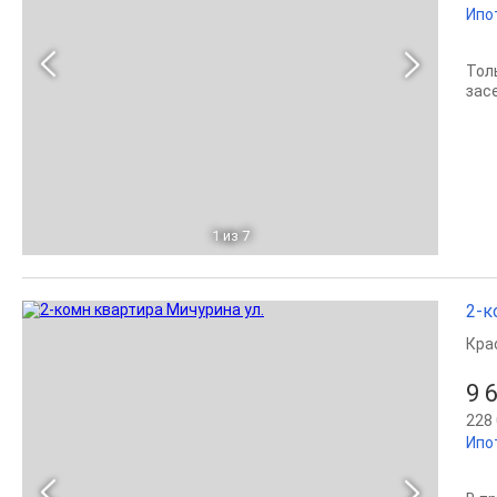
Ипо
Тол
зac
1
из 7
2-к
Кра
9 
228 
Ипо