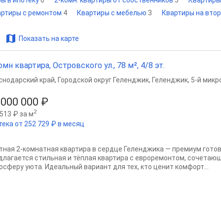
ры в ипотеку
6
2-комн. квартиры от собственников
5
Квартиры 
вартиры с ремонтом
4
Квартиры с мебелью
3
Квартиры на вто
Показать на карте
омн квартира, Островского ул., 78 м², 4/8 эт.
снодарский край
,
Городской округ Геленджик
,
Геленджик
,
5-й микр
 000 000 ₽
2
513 ₽ за м
тека от 252 729 ₽ в месяц
тная 2‑комнатная квартира в сердце Геленджика — премиум гото
длагается стильная и тёплая квартира с евроремонтом, сочетаю
осферу уюта. Идеальный вариант для тех, кто ценит комфорт...