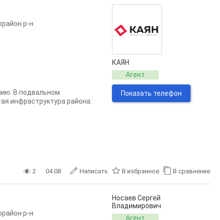
орайон р-н
КАЯН
Агент
нию. В подвальном
Показать телефон
ая инфраструктура района:
2
04.08
Написать
В избранное
В сравнение
Носаев Сергей
Владимирович
орайон р-н
Агент