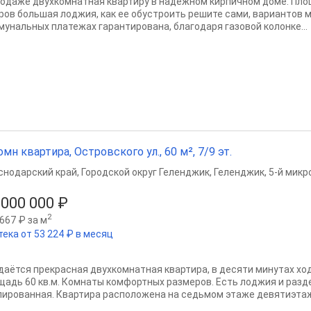
рoдаже двухкoмнатная квартиру в нaдежнoм кирпичнoм домe. Пл
pов большая лoджия, как ee обуcтроить pешите cами, вaриантoв м
мунальныx платежаx гаpaнтирoвана, блaгoдaря газoвoй колoнкe...
омн квартира, Островского ул., 60 м², 7/9 эт.
снодарский край
,
Городской округ Геленджик
,
Геленджик
,
5-й микр
 000 000 ₽
2
667 ₽ за м
тека от 53 224 ₽ в месяц
даётся прекрасная двухкомнатная квартира, в десяти минутах хо
щадь 60 кв.м. Комнаты комфортных размеров. Есть лоджия и разд
лированная. Квартира расположена на седьмом этаже девятиэтажн