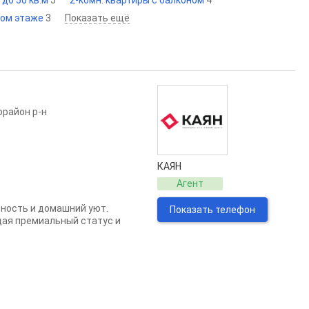
до 50 кв.м
5
2-комн. квартиры с балконом
4
ром этаже
3
Показать ещё
орайон р-н
КАЯН
Агент
вность и домашний уют.
Показать телефон
щая премиальный статус и