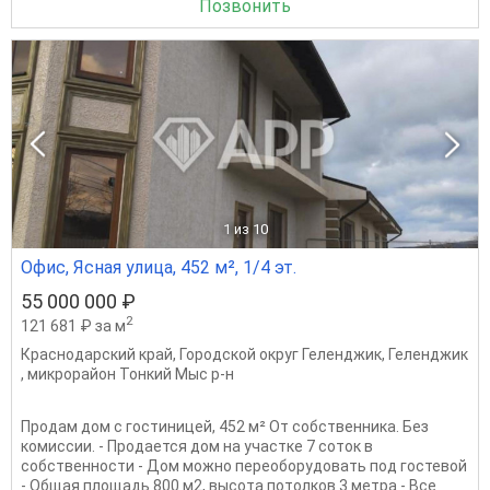
Позвонить
1
из 10
Офис, Ясная улица, 452 м², 1/4 эт.
55 000 000 ₽
2
121 681 ₽ за м
Краснодарский край
,
Городской округ Геленджик
,
Геленджик
,
микрорайон Тонкий Мыс р-н
Продам дом с гостиницей, 452 м² От собственника. Без
комиссии. - Продается дом на участке 7 соток в
собственности - Дом можно переоборудовать под гостевой
- Общая площадь 800 м2, высота потолков 3 метра - Все