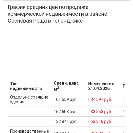
График средних цен по продаже
коммерческой недвижимости в районе
Сосновая Роща в Геленджике
Средн. цена
Тип
Изменение с
Разб
2
недвижимости
21.04.2026
м
Отдельно стоящие
161 559 руб.
- 34 597 руб.
1 458
здания
162 603 руб.
- 33 553 руб.
1 458
132 841 руб.
- 63 316 руб.
1 458
Производственные