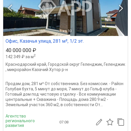
1
из 10
Офис, Казачья улица, 281 м², 1/2 эт.
40 000 000 ₽
2
142 349 ₽ за м
Краснодарский край
,
Городской округ Геленджик
,
Геленджик
,
микрорайон Казачий Хутор р-н
Продам дом, 281 м² От собственника. Без комиссии. - Район
Голубая бухта, 5 минут до моря, 7 минут до Гольф клуба -
Готовый дом под чистовую отделку - Все коммуникации
центральные + Скважина - Площадь дома 280.9 м2 -
Земельный участок 360 м2, в собственности От...
Агентство
регионального
07.08
развития