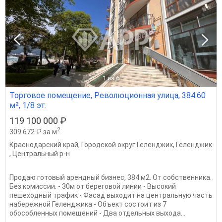
1
из 6
Торговое помещение, Революционная улица, 384.60
м², 1/8 эт.
119 100 000 ₽
2
309 672 ₽ за м
Краснодарский край
,
Городской округ Геленджик
,
Геленджик
,
Центральный р-н
Продаю готовый арендный бизнес, 384 м2. От собственника.
Без комиссии. - 30м от береговой линии - Высокий
пешеходный трафик - Фасад выходит на центральную часть
набережной Геленджика - Объект состоит из 7
обособленных помещений - Два отдельных выхода...