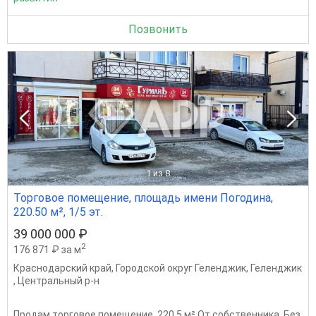
Позвонить
1
из 8
Торговое помещение, площадь имени Погодина,
220.50 м², 1/5 эт.
39 000 000 ₽
2
176 871 ₽ за м
Краснодарский край
,
Городской округ Геленджик
,
Геленджик
,
Центральный р-н
Продам торговое помещение, 220,5 м² От собственника. Без