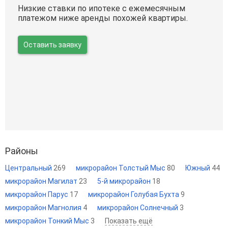
Низкие ставки по ипотеке с ежемесячным
платежом ниже аренды похожей квартиры.
Оставить заявку
Районы
Центральный
269
микрорайон Толстый Мыс
80
Южный
44
микрорайон Магилат
23
5-й микрорайон
18
микрорайон Парус
17
микрорайон Голубая Бухта
9
микрорайон Магнолия
4
микрорайон Солнечный
3
микрорайон Тонкий Мыс
3
Показать ещё