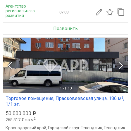
Агентство
регионального
07.08
развития
Позвонить
1
из 10
Торговое помещение, Прасковеевская улица, 186 м²,
1/1 эт.
50 000 000 ₽
2
268 817 ₽ за м
Краснодарский край
,
Городской округ Геленджик
,
Геленджик