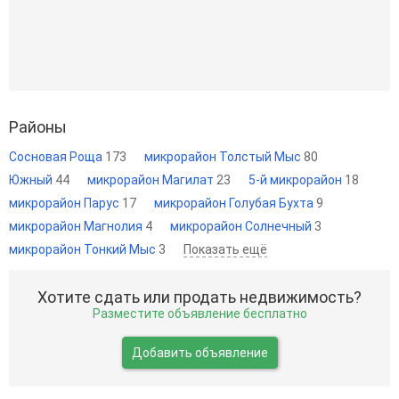
Районы
Сосновая Роща
173
микрорайон Толстый Мыс
80
Южный
44
микрорайон Магилат
23
5-й микрорайон
18
микрорайон Парус
17
микрорайон Голубая Бухта
9
микрорайон Магнолия
4
микрорайон Солнечный
3
микрорайон Тонкий Мыс
3
Показать ещё
Хотите сдать или продать недвижимость?
Разместите объявление бесплатно
Добавить объявление