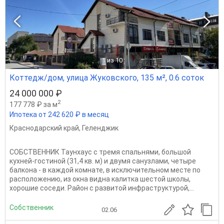
1
из 10
Коттедж/дом, улица Жуковского, 135 м², 0.6 соток
24 000 000 ₽
2
177 778 ₽ за м
Ипотека от 242 620 ₽ в месяц
Краснодарский край
,
Геленджик
СОБСТВЕННИК Таунхаус с тремя спальнями, большой
кухней-гостиной (31,4 кв. м) и двумя санузлами, четыре
балкона - в каждой комнате, в исключительном месте по
расположению, из окна видна калитка шестой школы,
хорошие соседи. Район с развитой инфраструктурой,...
Собственник
02.06