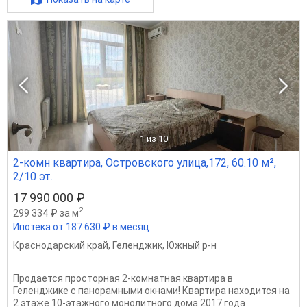
1
из 10
2-комн квартира, Островского улица,172, 60.10 м²,
2/10 эт.
17 990 000 ₽
2
299 334 ₽ за м
Ипотека от 187 630 ₽ в месяц
Краснодарский край
,
Геленджик
,
Южный р-н
Продается просторная 2-комнатная квартира в
Геленджике с панорамными окнами! Квартира находится на
2 этаже 10-этажного монолитного дома 2017 года