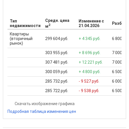
Средн. цена
Тип
Изменение с
Разброс
2
недвижимости
21.04.2026
м
Квартиры
(вторичный
299 604 руб.
+ 4 345 руб.
6 800 000
рынок)
303 955 руб.
+ 8 696 руб.
7 000 000
307 481 руб.
+ 12 221 руб.
7 000 000
300 059 руб.
+ 4 800 руб.
6 500 000
285 732 руб.
- 9 527 руб.
6 000 000
285 722 руб.
- 9 538 руб.
6 500 000
Скачать изображение графика
Подробная таблица изменения цен