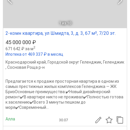
1
из 10
2-комн квартира, ул Шмидта, 3, д. 3, 67 м², 7/20 эт.
45 000 000 ₽
2
671 642 ₽ за м
Ипотека от 469 337 ₽ в месяц
Краснодарский край
,
Городской округ Геленджик
,
Геленджик
,
Сосновая Роща р-н
Предлагается к продаже просторная квартира в одном из
самых престижных жилых комплексов Геленджика — ЖК
БризОсновные преимущества:✔️Новый дизайнерский
ремонт✔️В квартире никто не проживал✔️Полностью готова
к заселению✔️Всего 3 минуты пешком до
моря✔️Современный...
Алла
30.07