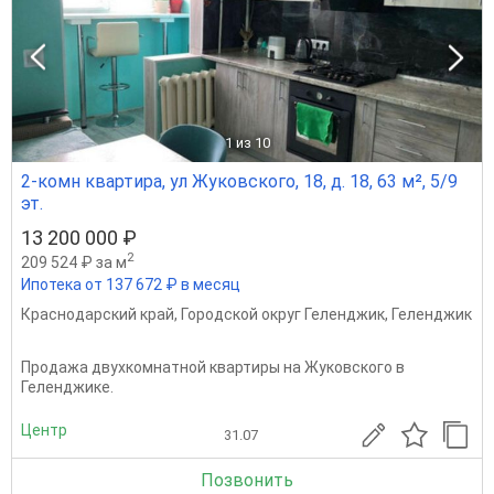
1
из 10
2-комн квартира, ул Жуковского, 18, д. 18, 63 м², 5/9
эт.
13 200 000 ₽
2
209 524 ₽ за м
Ипотека от 137 672 ₽ в месяц
Краснодарский край
,
Городской округ Геленджик
,
Геленджик
Продажа двухкомнатной квартиры на Жуковского в
Геленджике.
Центр
31.07
Позвонить