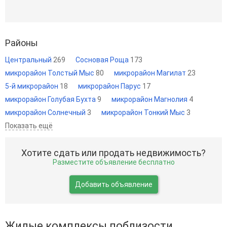
Районы
Центральный
269
Сосновая Роща
173
микрорайон Толстый Мыс
80
микрорайон Магилат
23
5-й микрорайон
18
микрорайон Парус
17
микрорайон Голубая Бухта
9
микрорайон Магнолия
4
микрорайон Солнечный
3
микрорайон Тонкий Мыс
3
Показать ещё
Хотите сдать или продать недвижимость?
Разместите объявление бесплатно
Добавить объявление
Жилые комплексы поблизости