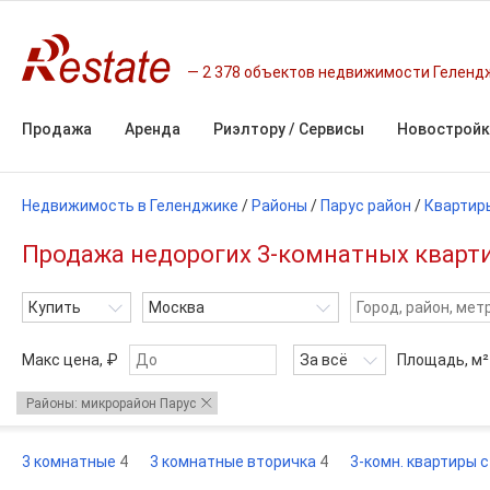
2 378 объектов недвижимости Геленд
Продажа
Аренда
Риэлтору / Сервисы
Новостройк
Недвижимость в Геленджике
/
Районы
/
Парус район
/
Квартир
Продажа недорогих 3-комнатных кварти
Купить
Москва
Макс цена, ₽
За всё
Площадь,
м²
Районы: микрорайон Парус
3 комнатные
4
3 комнатные вторичка
4
3-комн. квартиры 