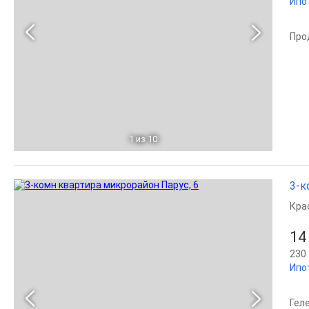
Ипо
Про
1
из 10
3-к
Кра
14
230 
Ипо
Гел