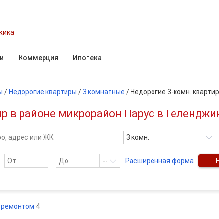
жика
и
Коммерция
Ипотека
ы
/
Недорогие квартиры
/
3 комнатные
/
Недорогие 3-комн. кварти
р в районе микрорайон Парус в Геленджик
3 комн.
--
Расширенная форма
с ремонтом
4