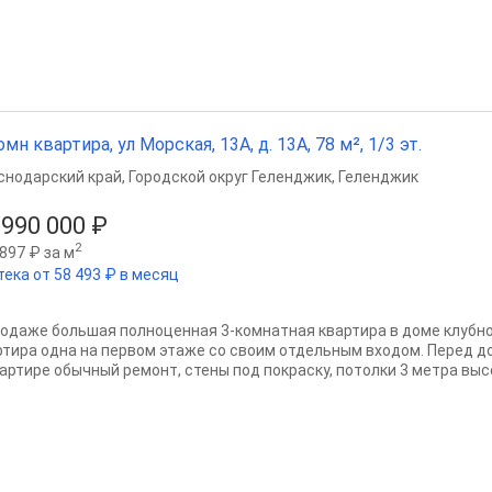
омн квартира, ул Морская, 13А, д. 13А, 78 м², 1/3 эт.
снодарский край
,
Городской округ Геленджик
,
Геленджик
 990 000 ₽
2
897 ₽ за м
тека от 58 493 ₽ в месяц
родаже большая полноценная 3-комнатная квартира в доме клубног
ртира одна на первом этаже со своим отдельным входом. Перед д
артире обычный ремонт, стены под покраску, потолки 3 метра высот