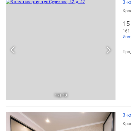
3-к
Кра
15
161 
Ипо
Про
1
из 10
3-к
Кра