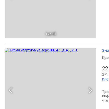
1
из 10
3-ко
Кра
22
271 
Ипо
Тре
инф
что