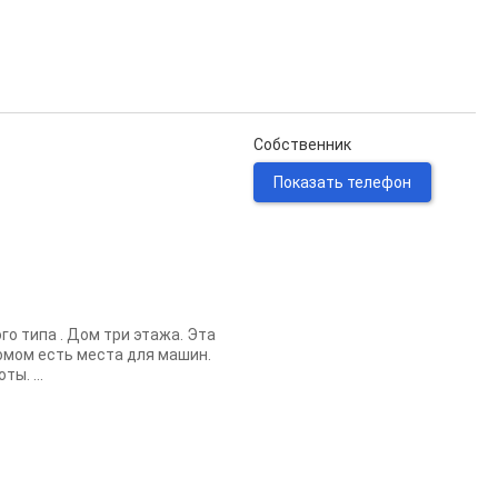
Собственник
Показать телефон
о типа . Дом три этажа. Эта
омом есть места для машин.
ы. ...