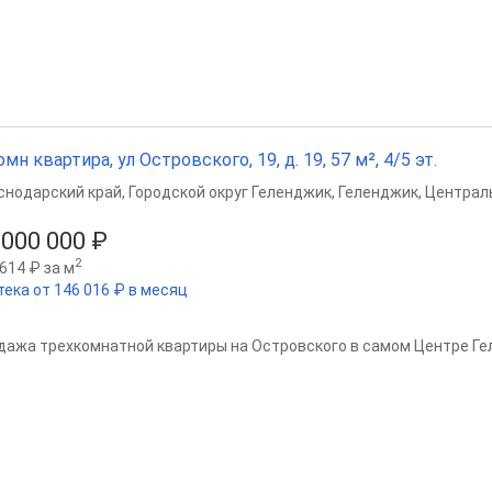
омн квартира, ул Островского, 19, д. 19, 57 м², 4/5 эт.
снодарский край
,
Городской округ Геленджик
,
Геленджик
,
Централ
 000 000 ₽
2
614 ₽ за м
тека от 146 016 ₽ в месяц
дажа трехкомнатной квартиры на Островского в самом Центре Ге