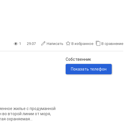
1
29.07
Написать
В избранное
В сравнение
Собственник
Показать телефон
менное жилье с продуманной
во второй линии от моря,
ая охраняемая...