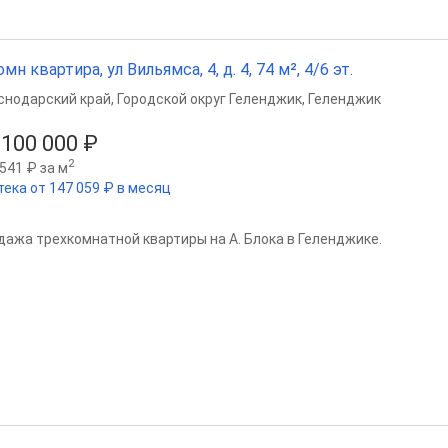
омн квартира, ул Вильямса, 4, д. 4, 74 м², 4/6 эт.
снодарский край
,
Городской округ Геленджик
,
Геленджик
 100 000 ₽
2
541 ₽ за м
тека от 147 059 ₽ в месяц
дажа трехкомнатной квартиры на А. Блока в Геленджике.