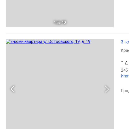
1
из 10
3-к
Кра
14
245 
Ипо
Про