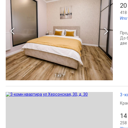
20
418 
Ипо
Про
До 
две
1
из 7
3-к
Кра
14
258 