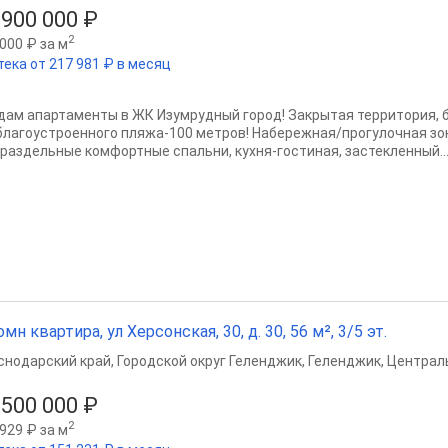
 900 000 ₽
2
000 ₽ за м
тека от 217 981 ₽ в месяц
дам апартаменты в ЖК Изумрудный город! Закрытая территория, б
благоустроенного пляжа-100 метров! Набережная/прогулочная зон
 раздельные комфортные спальни, кухня-гостиная, застекленный..
омн квартира, ул Херсонская, 30, д. 30, 56 м², 3/5 эт.
снодарский край
,
Городской округ Геленджик
,
Геленджик
,
Централ
 500 000 ₽
2
929 ₽ за м