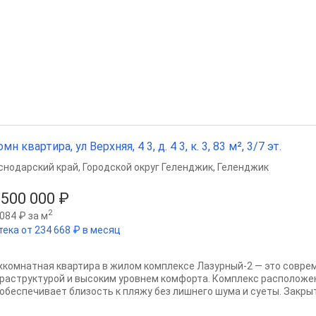
мн квартира, ул Верхняя, 4 3, д. 4 3, к. 3, 83 м², 3/7 эт.
снодарский край
,
Городской округ Геленджик
,
Геленджик
 500 000 ₽
2
084 ₽ за м
тека от 234 668 ₽ в месяц
хкомнатная квартира в жилом комплексе Лазурный-2 — это совре
раструктурой и высоким уровнем комфорта. Комплекс расположен 
 обеспечивает близость к пляжу без лишнего шума и суеты. Закрыт