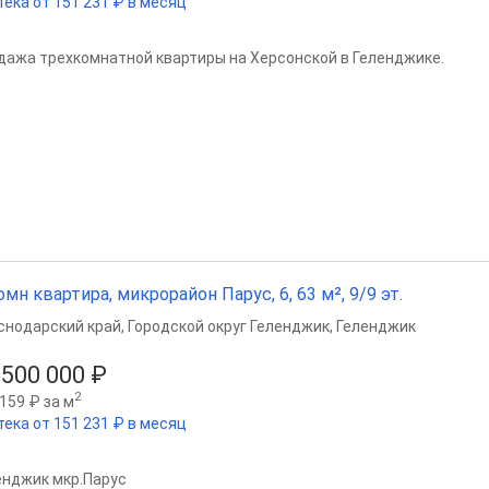
тека от 151 231 ₽ в месяц
дажа трехкомнатной квартиры на Херсонской в Геленджике.
омн квартира, микрорайон Парус, 6, 63 м², 9/9 эт.
снодарский край
,
Городской округ Геленджик
,
Геленджик
 500 000 ₽
2
159 ₽ за м
тека от 151 231 ₽ в месяц
енджик мкр.Парус