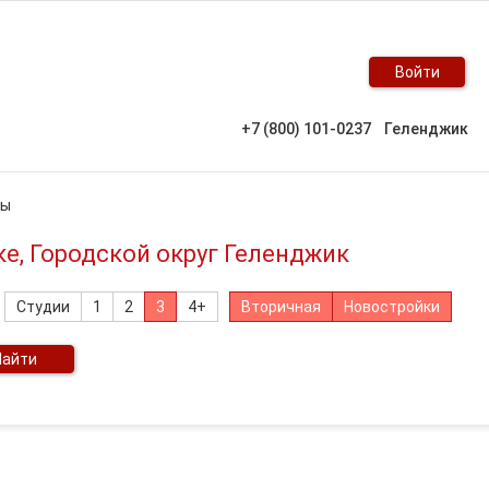
Войти
+7 (800) 101-0237
Геленджик
ры
е, Городской округ Геленджик
Студии
1
2
3
4+
Вторичная
Новостройки
Найти