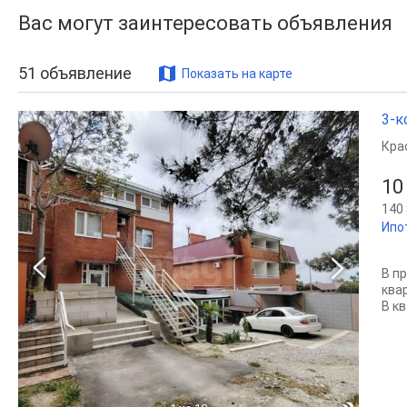
Вас могут заинтересовать объявления
51
объявление
Показать на карте
3-к
Кра
10
140 
Ипо
В п
ква
В кв