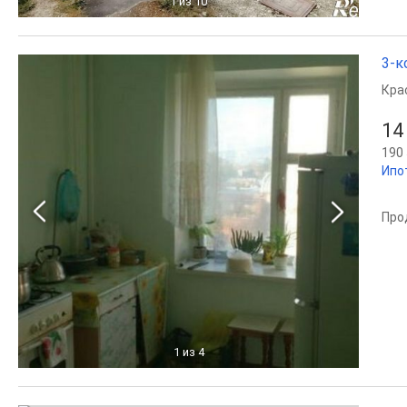
1
из 10
3-к
Кра
14
190 
Ипо
Про
1
из 4