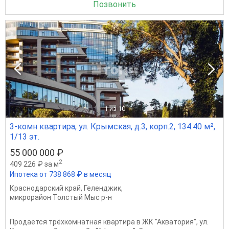
Позвонить
1
из 10
3-комн квартира, ул. Крымская, д.3, корп.2, 134.40 м²,
1/13 эт.
55 000 000 ₽
2
409 226 ₽ за м
Ипотека от 738 868 ₽ в месяц
Краснодарский край
,
Геленджик
,
микрорайон Толстый Мыс р-н
Продается трёхкомнатная квартира в ЖК "Акватория", ул.