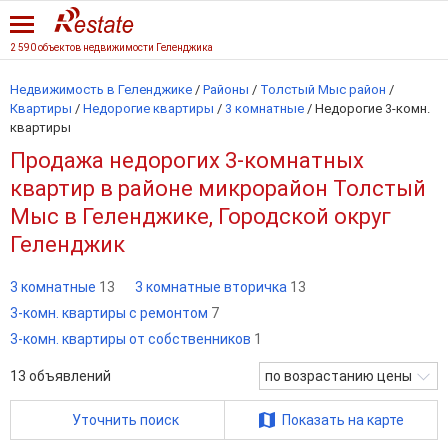
2 590 объектов недвижимости Геленджика
Недвижимость в Геленджике
/
Районы
/
Толстый Мыс район
/
Квартиры
/
Недорогие квартиры
/
3 комнатные
/
Недорогие 3-комн.
квартиры
Продажа недорогих 3-комнатных
квартир в районе микрорайон Толстый
Мыс в Геленджике, Городской округ
Геленджик
3 комнатные
13
3 комнатные вторичка
13
3-комн. квартиры с ремонтом
7
3-комн. квартиры от собственников
1
13
объявлений
по возрастанию цены
Уточнить поиск
Показать на карте