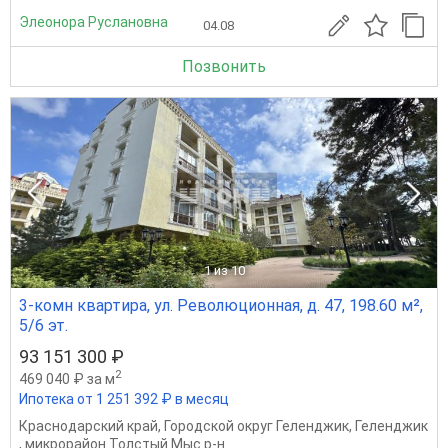
Элеонора Руслановна
04.08
Позвонить
1
из 10
3-комн квартира, ул. Революционная, д. 47, 198.60 м²,
5/6 эт.
93 151 300 ₽
2
469 040 ₽ за м
Ипотека от 1 251 392 ₽ в месяц
Краснодарский край
,
Городской округ Геленджик
,
Геленджик
,
микрорайон Толстый Мыс р-н