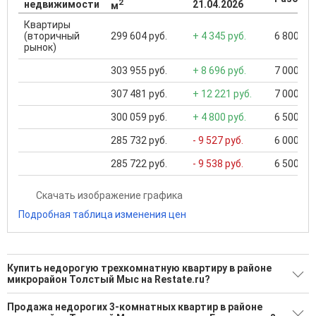
2
недвижимости
21.04.2026
м
Квартиры
(вторичный
299 604 руб.
+ 4 345 руб.
6 800 000
рынок)
303 955 руб.
+ 8 696 руб.
7 000 000
307 481 руб.
+ 12 221 руб.
7 000 000
300 059 руб.
+ 4 800 руб.
6 500 000
285 732 руб.
- 9 527 руб.
6 000 000
285 722 руб.
- 9 538 руб.
6 500 000
Скачать изображение графика
Подробная таблица изменения цен
Купить недорогую трехкомнатную квартиру в районе
микрорайон Толстый Мыс на Restate.ru?
Поможем Купить недорогую трехкомнатную квартиру в
Продажа недорогих 3-комнатных квартир в районе
районе микрорайон Толстый Мыс?