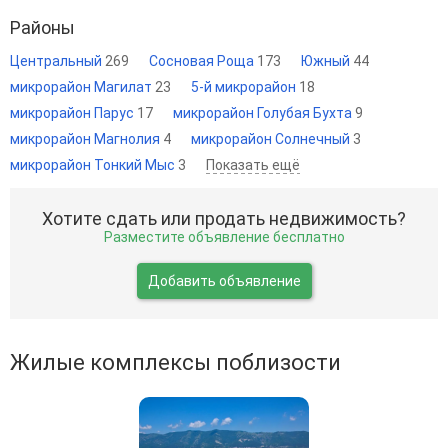
Районы
Центральный
269
Сосновая Роща
173
Южный
44
микрорайон Магилат
23
5-й микрорайон
18
микрорайон Парус
17
микрорайон Голубая Бухта
9
микрорайон Магнолия
4
микрорайон Солнечный
3
микрорайон Тонкий Мыс
3
Показать ещё
Хотите сдать или продать недвижимость?
Разместите объявление бесплатно
Добавить объявление
Жилые комплексы поблизости