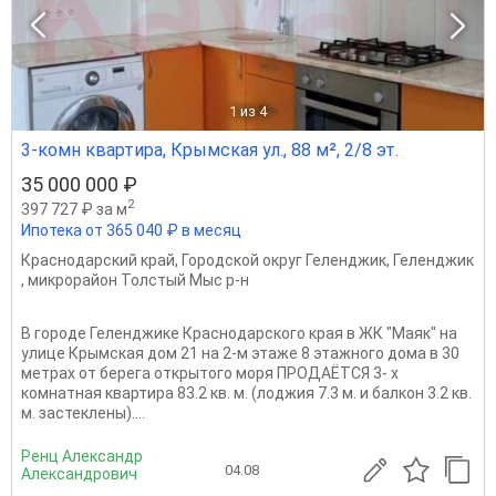
1
из 4
3-комн квартира, Крымская ул., 88 м², 2/8 эт.
35 000 000 ₽
2
397 727 ₽ за м
Ипотека от 365 040 ₽ в месяц
Краснодарский край
,
Городской округ Геленджик
,
Геленджик
,
микрорайон Толстый Мыс р-н
В городе Геленджике Краснодарского края в ЖК "Маяк" на
улице Крымская дом 21 на 2-м этаже 8 этажного дома в 30
метрах от берега открытого моря ПРОДАЁТСЯ 3- х
комнатная квартира 83.2 кв. м. (лоджия 7.3 м. и балкон 3.2 кв.
м. застеклены)....
Ренц Александр
04.08
Александрович