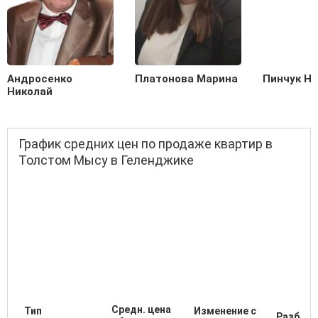
Андросенко
Платонова Марина
Пинчук Н
Николай
График средних цен по продаже квартир в
Толстом Мысу в Геленджике
Средн. цена
Тип
Изменение с
Разброс