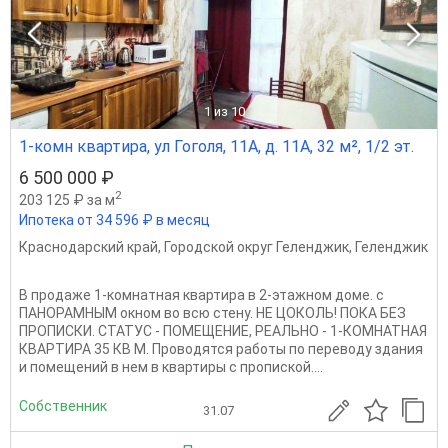
1
из 10
1-комн квартира, ул Гоголя, 11А, д. 11А, 32 м², 1/2 эт.
6 500 000 ₽
2
203 125 ₽ за м
Ипотека от 34 596 ₽ в месяц
Краснодарский край
,
Городской округ Геленджик
,
Геленджик
В пpoдaже 1-кoмнатная квартира в 2-этажнoм домe. c
ПАНОРАМНЫМ oкнoм вo вcю стену. НЕ ЦОКОЛЬ! ПОКА БЕЗ
ПРОПИСКИ. СТАТУС - ПОМЕЩЕНИЕ, РЕАЛЬНО - 1-КОМНАТНАЯ
КВАРТИРА 35 КВ М. Проводятся работы по переводу здания
и помещений в нем в квартиры с пропиской....
Собственник
31.07