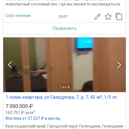
живописный сосновый лес, где вы сможете наслаждаться...
Собственник
29.07
Позвонить
1
из 8
1-комн квартира, ул Свердлова, 7, д. 7, 43 м², 1/5 эт.
7 000 000 ₽
2
162 791 ₽ за м
Ипотека от 37 257 ₽ в месяц
Краснодарский край
,
Городской округ Геленджик
,
Геленджик