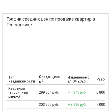
График средних цен по продаже квартир в
Геленджике
Средн. цена
Тип
Изменение с
Разброс
2
недвижимости
21.04.2026
м
Квартиры
(вторичный
299 604 руб.
+ 4 345 руб.
6 800 000
рынок)
303 955 руб.
+ 8 696 руб.
7 000 000