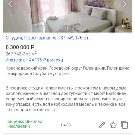
1
из 10
Студия, Просторная ул., 31 м², 1/6 эт.
8 300 000 ₽
2
267 742 ₽ за м
Ипотека от 44 176 ₽ в месяц
Краснодарский край
,
Городской округ Геленджик
,
Геленджик
,
микрорайон Голубая Бухта р-н
В продаже студия - апартаменты с ремонтом в новом доме,
расположенном в шаговой доступности от моря! Выполнен
современный ремонт с зонированием на кухонную зону и
зону отдыха, есть вся необходимая мебель и техника и всё
готово для постоянного...
Гриценко Николай
04.08
Николаевич