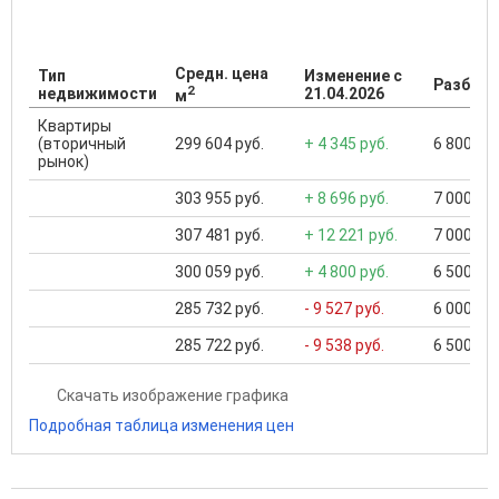
Средн. цена
Тип
Изменение с
Разброс
2
недвижимости
21.04.2026
м
Квартиры
(вторичный
299 604 руб.
+ 4 345 руб.
6 800 000
рынок)
303 955 руб.
+ 8 696 руб.
7 000 000
307 481 руб.
+ 12 221 руб.
7 000 000
300 059 руб.
+ 4 800 руб.
6 500 000
285 732 руб.
- 9 527 руб.
6 000 000
285 722 руб.
- 9 538 руб.
6 500 000
Скачать изображение графика
Подробная таблица изменения цен