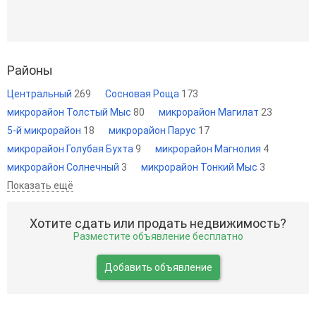
Районы
Центральный
269
Сосновая Роща
173
микрорайон Толстый Мыс
80
микрорайон Магилат
23
5-й микрорайон
18
микрорайон Парус
17
микрорайон Голубая Бухта
9
микрорайон Магнолия
4
микрорайон Солнечный
3
микрорайон Тонкий Мыс
3
Показать ещё
Хотите сдать или продать недвижимость?
Разместите объявление бесплатно
Добавить объявление