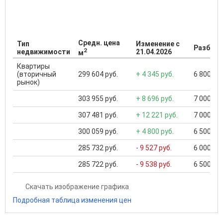
Средн. цена
Тип
Изменение с
Разброс
2
недвижимости
21.04.2026
м
Квартиры
(вторичный
299 604 руб.
+ 4 345 руб.
6 800 000
рынок)
303 955 руб.
+ 8 696 руб.
7 000 000
307 481 руб.
+ 12 221 руб.
7 000 000
300 059 руб.
+ 4 800 руб.
6 500 000
285 732 руб.
- 9 527 руб.
6 000 000
285 722 руб.
- 9 538 руб.
6 500 000
Скачать изображение графика
Подробная таблица изменения цен