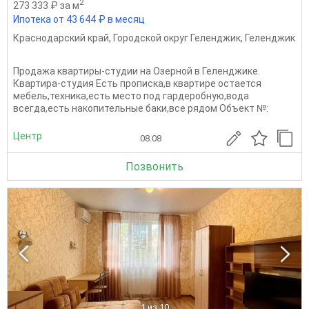
2
273 333 ₽ за м
Ипотека от 43 644 ₽ в месяц
Краснодарский край
,
Городской округ Геленджик
,
Геленджик
Продажа квартиры-студии на Озерной в Геленджике.
Квартира-студия Есть прописка,в квартире остается
мебель,техника,есть место под гардеробную,вода
всегда,есть накопительные баки,все рядом Oбъект №:
Центр
08.08
Позвонить
1
из 10