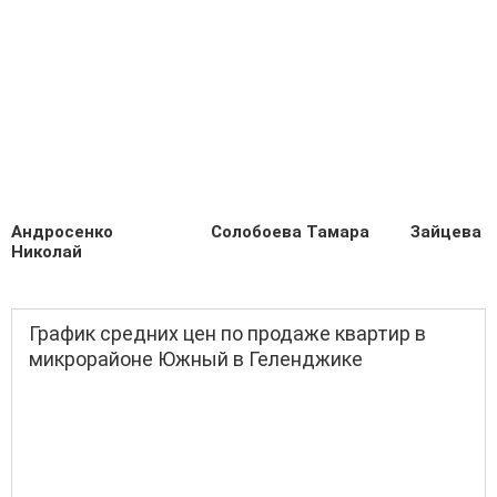
Андросенко
Солобоева Тамара
Зайцева У
Николай
График средних цен по продаже квартир в
микрорайоне Южный в Геленджике