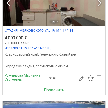
1
из 7
Студия, Маяковского ул., 16 м², 1/4 эт.
4 000 000 ₽
2
250 000 ₽ за м
Ипотека от 19 186 ₽ в месяц
Краснодарский край
,
Геленджик
,
Южный р-н
В продаже студия, полуцоколь с окном.
Роженцова Марианна
04.08
Сергеевна
Позвонить