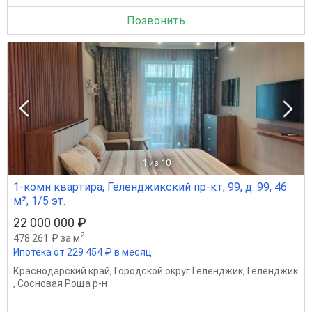
Позвонить
1
из 10
1-комн квартира, Геленджикский пр-кт, 99, д. 99, 46
м², 1/5 эт.
22 000 000 ₽
2
478 261 ₽ за м
Ипотека от 229 454 ₽ в месяц
Краснодарский край
,
Городской округ Геленджик
,
Геленджик
,
Сосновая Роща р-н