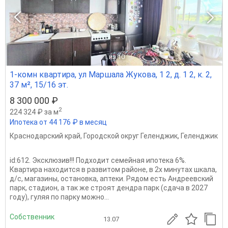
1
из 10
1-комн квартира, ул Маршала Жукова, 1 2, д. 1 2, к. 2,
37 м², 15/16 эт.
8 300 000 ₽
2
224 324 ₽ за м
Ипотека от 44 176 ₽ в месяц
Краснодарский край
,
Городской округ Геленджик
,
Геленджик
id:612. Эксклюзив!!! Подходит семейная ипотека 6%.
Квартира находится в развитом районе, в 2х минутах шкала,
д/с, магазины, остановка, аптеки. Рядом есть Андреевский
парк, стадион, а так же строят дендра парк (сдача в 2027
году), гуляя по парку можно...
Собственник
13.07