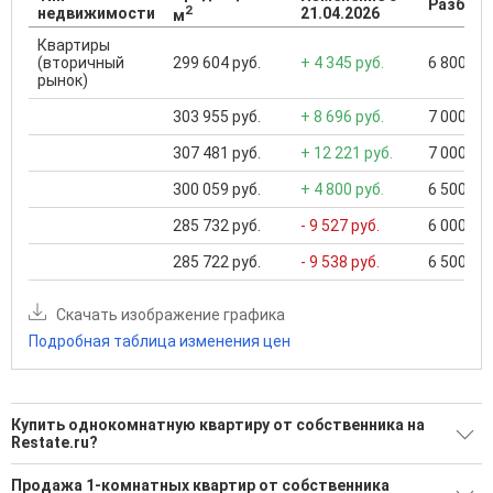
Разброс
2
недвижимости
21.04.2026
м
Квартиры
(вторичный
299 604 руб.
+ 4 345 руб.
6 800 000
рынок)
303 955 руб.
+ 8 696 руб.
7 000 000
307 481 руб.
+ 12 221 руб.
7 000 000
300 059 руб.
+ 4 800 руб.
6 500 000
285 732 руб.
- 9 527 руб.
6 000 000
285 722 руб.
- 9 538 руб.
6 500 000
Скачать изображение графика
Подробная таблица изменения цен
Купить однокомнатную квартиру от собственника на
Restate.ru?
Ищите, как Купить однокомнатную квартиру от
Продажа 1-комнатных квартир от собственника