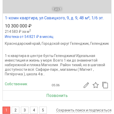
1
из 1
1-комн квартира, ул Савицкого, 9, д. 9, 48 м², 1/6 эт.
10 300 000 ₽
2
214 583 ₽ за м
Ипотека от 54 821 ₽ в месяц
Краснодарский край
,
Городской округ Геленджик
,
Геленджик
1-к квартира в центре бухты Геленджика! Идеальная
инвестиция и жизнь у моря. Всего 1 км до знаменитой
набережной и пляжа Магнолия . Район тихий, но в шаговой
доступности всё: Сафари-парк , магазины ( Магнит ,
Пятёрочка ), школа 4 в...
Собственник
05.06
Позвонить
1
2
3
4
5
Сохранить поиск и подписаться