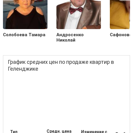
Солобоева Тамара
Андросенко
Сафонова
Николай
График средних цен по продаже квартир в
Геленджике
Средн. цена
Тип
Изменение с