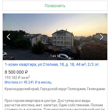
Позвонить
1
из 10
1-комн квартира, ул Степная, 18, д. 18, 44 м², 2/3 эт.
8 500 000 ₽
2
193 182 ₽ за м
Ипотека от 45 241 ₽ в месяц
Краснодарский край
,
Городской округ Геленджик
,
Геленджик
Просторная квартира в центре. Доступны все виды
расчетов ипотека, мат. капитал, Один собственник. Полная
стоимость в договоре. Дом находится в центральной части