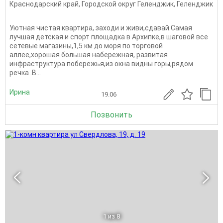
Краснодарский край
,
Городской округ Геленджик
,
Геленджик
Уютная чистая квартира, заходи и живи,сдавай.Самая
лучшая детская и спорт площадка в Архипке,в шаговой все
сетевые магазины,1,5 км до моря по торговой
аллее,хорошая большая набережная, развитая
инфраструктура побережья,из окна видны горы,рядом
речка .В...
Ирина
19.06
Позвонить
1
из 8