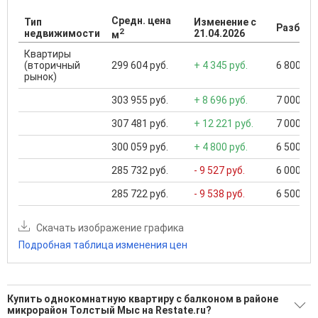
Средн. цена
Тип
Изменение с
Разброс
2
недвижимости
21.04.2026
м
Квартиры
(вторичный
299 604 руб.
+ 4 345 руб.
6 800 000
рынок)
303 955 руб.
+ 8 696 руб.
7 000 000
307 481 руб.
+ 12 221 руб.
7 000 000
300 059 руб.
+ 4 800 руб.
6 500 000
285 732 руб.
- 9 527 руб.
6 000 000
285 722 руб.
- 9 538 руб.
6 500 000
Скачать изображение графика
Подробная таблица изменения цен
Купить однокомнатную квартиру с балконом в районе
микрорайон Толстый Мыс на Restate.ru?