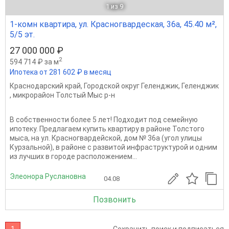
1
из 9
1-комн квартира, ул. Красногвардеская, 36а, 45.40 м²,
5/5 эт.
27 000 000 ₽
2
594 714 ₽ за м
Ипотека от 281 602 ₽ в месяц
Краснодарский край
,
Городской округ Геленджик
,
Геленджик
,
микрорайон Толстый Мыс р-н
В собственности более 5 лет! Подходит под семейную
ипотеку. Предлагаем купить квартиру в районе Толстого
мыса, на ул. Красногвардейской, дом № 36а (угол улицы
Курзальной), в районе с развитой инфраструктурой и одним
из лучших в городе расположением...
Элеонора Руслановна
04.08
Позвонить
1
Сохранить поиск и подписаться