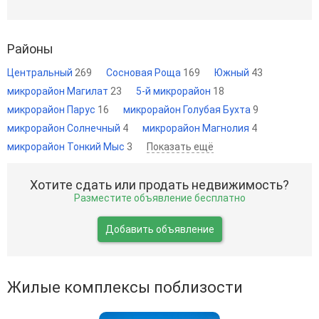
Районы
Центральный
269
Сосновая Роща
169
Южный
43
микрорайон Магилат
23
5-й микрорайон
18
микрорайон Парус
16
микрорайон Голубая Бухта
9
микрорайон Солнечный
4
микрорайон Магнолия
4
микрорайон Тонкий Мыс
3
Показать ещё
Хотите сдать или продать недвижимость?
Разместите объявление бесплатно
Добавить объявление
Жилые комплексы поблизости