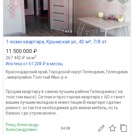
1
из 9
1-комн квартира, Крымская ул., 43 м², 7/8 эт.
11 500 000 ₽
2
267 442 ₽ за м
Ипотека от 61 208 ₽ в месяц
Краснодарский край
,
Городской округ Геленджик
,
Геленджик
,
микрорайон Толстый Мыс р-н
Продам квартиру в самом лучшем районе Геленджика ( на
толстом мысе). Сетлая и просторная квартира с АО станет
вашим лучшим вкладом в инвестиции.В квартире сделан
ремонт, остается необходимая для жизни мебель, есть
балкон, где утром можно...
Ренц Александр
04.08
Александрович