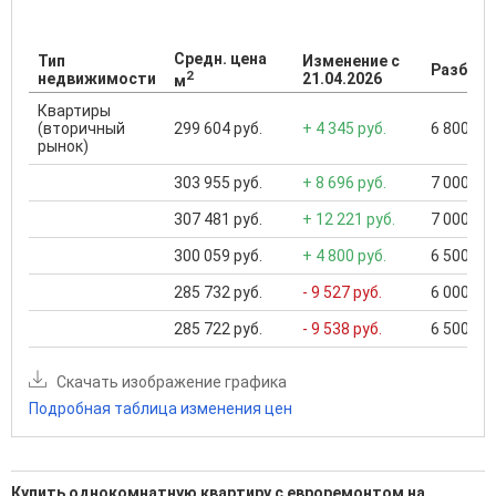
Средн. цена
Тип
Изменение с
Разброс
2
недвижимости
21.04.2026
м
Квартиры
(вторичный
299 604 руб.
+ 4 345 руб.
6 800 000
рынок)
303 955 руб.
+ 8 696 руб.
7 000 000
307 481 руб.
+ 12 221 руб.
7 000 000
300 059 руб.
+ 4 800 руб.
6 500 000
285 732 руб.
- 9 527 руб.
6 000 000
285 722 руб.
- 9 538 руб.
6 500 000
Скачать изображение графика
Подробная таблица изменения цен
Купить однокомнатную квартиру с евроремонтом на