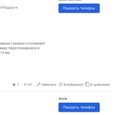
 Роща р-н
Показать телефон
омное газовое отопление!
каких перепланировок в
о вы...
1
31.07
Написать
В избранное
В сравнение
Алла
Показать телефон