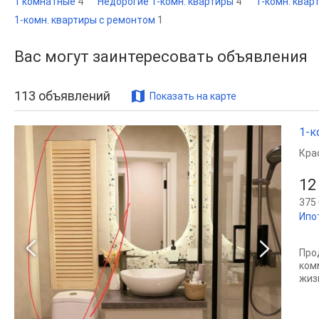
1 комнатные
4
Недорогие 1-комн. квартиры
4
1-комн. квар
1-комн. квартиры с ремонтом
1
Вас могут заинтересовать объявления
113
объявлений
Показать на карте
1-к
Кра
12
375 
Ипо
Про
ком
жизн