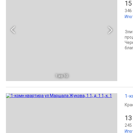
15
346 
Ипо
Эли
про
Чер
благ
1
из 10
1-к
Кра
13
245 
Ипо