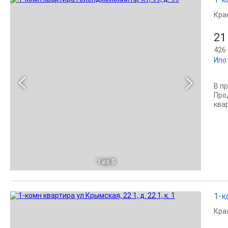
Кра
21
426 
Ипо
В п
Про
квар
1
из 5
1-к
Кра