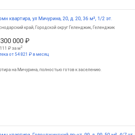
омн квартира, ул Мичурина, 20, д. 20, 36 м², 1/2 эт.
снодарский край
,
Городской округ Геленджик
,
Геленджик
 300 000 ₽
2
111 ₽ за м
тека от 54 821 ₽ в месяц
ртира на Мичурина, полностью готов к заселению.
омн квартира, Геленджикский пр-кт, 99, д. 99, 50 м², 4/7 эт.