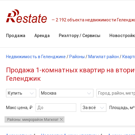
2 192 объекта недвижимости Гелендж
Продажа
Аренда
Риэлтору / Сервисы
Новостройк
Недвижимость в Геленджике
/
Районы
/
Магилат район
/
Кварт
Продажа 1-комнатных квартир на втори
Геленджик
Купить
Москва
Макс цена, ₽
За всё
Площадь,
м²
Районы: микрорайон Магилат