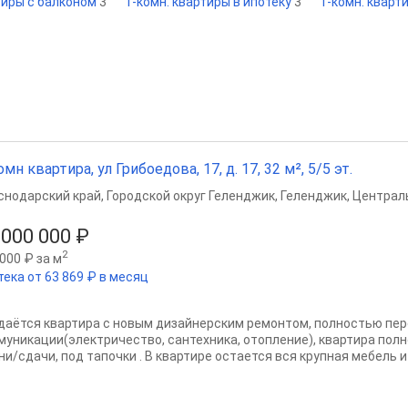
тиры с балконом
3
1-комн. квартиры в ипотеку
3
1-комн. кварт
омн квартира, ул Грибоедова, 17, д. 17, 32 м², 5/5 эт.
снодарский край
,
Городской округ Геленджик
,
Геленджик
,
Централ
 000 000 ₽
2
000 ₽ за м
тека от 63 869 ₽ в месяц
даётся квартира с новым дизайнерским ремонтом, полностью пе
муникации(электричество, сантехника, отопление), квартира пол
и/сдачи, под тапочки . В квартире остается вся крупная мебель и 