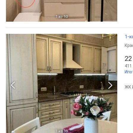
1
из 10
1-к
Кра
22
411 
Ипо
ЖК 
1
из 10