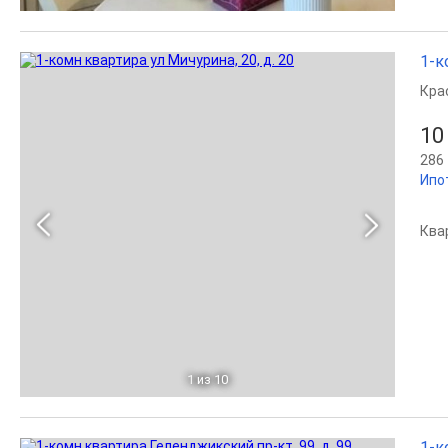
1-к
Кра
10
286 
Ипо
Ква
1
из 10
1-к