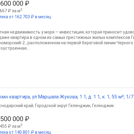
 600 000 ₽
2
667 ₽ за м
тека от 162 703 ₽ в месяц
тная недвижимость у моря — инвестиция, которая приносит удово
даже квартира в одном из самых престижных жилых комплексов 
номорский-2 , расположенном на первой береговой линии Черного
оустроенная...
омн квартира, ул Маршала Жукова, 1 1, д. 1 1, к. 1, 55 м², 1/7
снодарский край
,
Городской округ Геленджик
,
Геленджик
 500 000 ₽
2
455 ₽ за м
тека от 140 801 ₽ в месяц