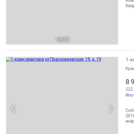
Алы
Ква
1
из 10
1-к
Кра
8 
222 
Ипо
Соб
201
инф