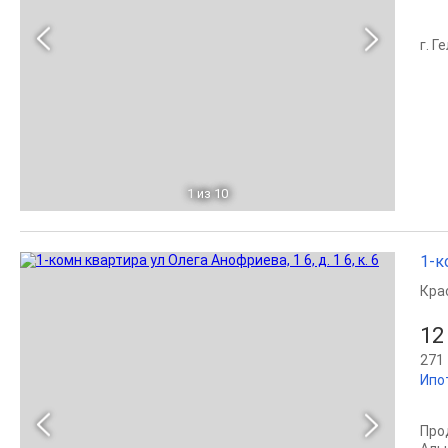
г. 
1
из 10
1-к
Кра
12
271 
Ипо
Про