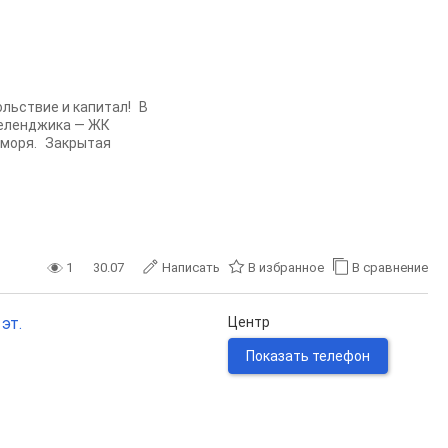
льствие и капитал! В
Геленджика — ЖК
 моря. Закрытая
1
30.07
Написать
В избранное
В сравнение
 эт.
Центр
Показать телефон