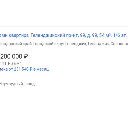
омн квартира, Геленджикский пр-кт, 99, д. 99, 54 м², 1/6 эт.
снодарский край
,
Городской округ Геленджик
,
Геленджик
,
Сосновая
 200 000 ₽
2
111 ₽ за м
тека от 231 540 ₽ в месяц
Изумрудный город