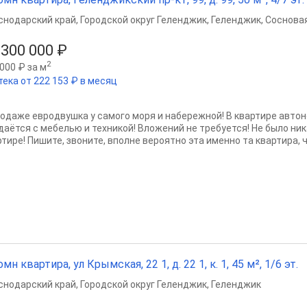
снодарский край
,
Городской округ Геленджик
,
Геленджик
,
Сосновая
 300 000 ₽
2
000 ₽ за м
тека от 222 153 ₽ в месяц
родаже евродвушка у самого моря и набережной! В квартире автон
даётся с мебелью и техникой! Вложений не требуется! Не было ни
тире! Пишите, звоните, вполне вероятно эта именно та квартира, чт
омн квартира, ул Крымская, 22 1, д. 22 1, к. 1, 45 м², 1/6 эт.
снодарский край
,
Городской округ Геленджик
,
Геленджик