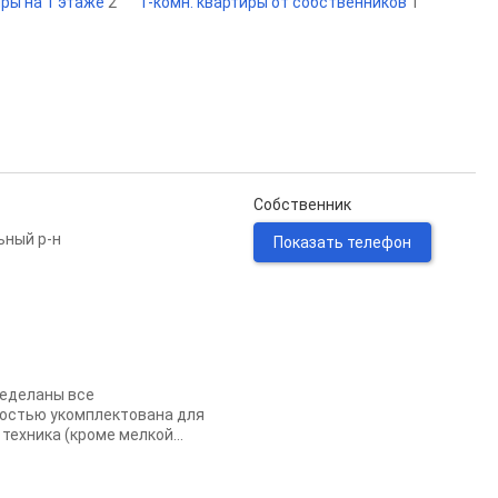
иры на 1 этаже
2
1-комн. квартиры от собственников
1
Собственник
ьный р-н
Показать телефон
ределаны все
ностью укомплектована для
техника (кроме мелкой...