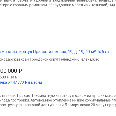
е Паруса . Звоните! Удобная и продуманная планировка, площадь 
ртира с хорошим ремонтом, оборудована мебелью и техникой, вид н
омн квартира, ул Прасковеевская, 19, д. 19, 40 м², 5/6 эт.
снодарский край
,
Городской округ Геленджик
,
Геленджик
900 000 ₽
2
500 ₽ за м
тека от 47 370 ₽ в месяц
ственник. Продам 1 -комнатную квартиру в одном из лучших микр
6 года постройки. Автономное отопление низкие коммунальные п
раструктура в шаговой доступности До моря около 20 минут прогу