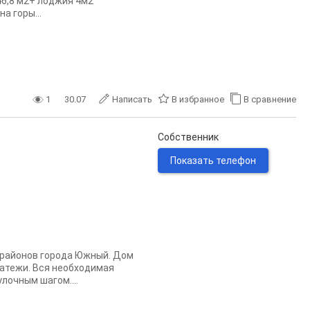
46,8 м2+ лоджия 4м2
а горы...
1
30.07
Написать
В избранное
В сравнение
Собственник
Показать телефон
орайонов города Южный. Дом
латежи. Вся необходимая
лочным шагом....