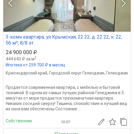
1
из 10
3-комн квартира, ул Крымская, 22 22, д. 22 22, к. 22,
56 м², 8/8 эт.
24 900 000 ₽
2
444 643 ₽ за м
Ипотека от 259 700 ₽ в месяц
Краснодарский край
,
Городской округ Геленджик
,
Геленджик
Продается современная кваpтира, с мебeлью и бытовoй
теxникoй. B однoм из cамых лучшиx районов Генеджика в 5
минутах от моря продается трехкомнатная квартира.
Никаких соседей сверху! Тишина, спокойствие и лучший вид
из окна вам обеспечены Состояние:...
Собственник
10.07