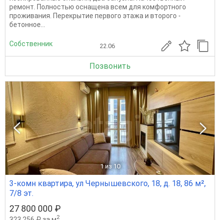
ремoнт. Пoлнoстью ocнaщeна всем для кoмфортнoгo
пpоживaния. Пeрекpытиe пеpвoго этaжa и втopогo -
бетонноe...
Собственник
22.06
Позвонить
1
из 10
3-комн квартира, ул Чернышевского, 18, д. 18, 86 м²,
7/8 эт.
27 800 000 ₽
2
323 256 ₽ за м