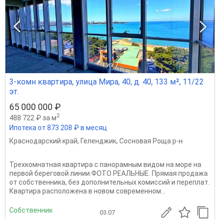
1
из 7
3-комн квартира, улица Мира, 40, д. 40, 133 м², 11/22
эт.
65 000 000 ₽
2
488 722 ₽ за м
Ипотека от 873 208 ₽ в месяц
Краснодарский край
,
Геленджик
,
Сосновая Роща р-н
Трехкомнатная квартира с панорамным видом на море на
первой береговой линии.ФОТО РЕАЛЬНЫЕ. Прямая продажа
от собственника, без дополнительных комиссий и переплат.
Квартира расположена в новом современном...
Собственник
03.07