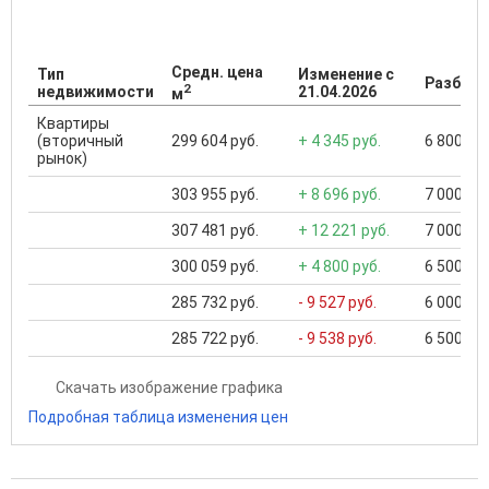
Средн. цена
Тип
Изменение с
Разброс
2
недвижимости
21.04.2026
м
Квартиры
(вторичный
299 604 руб.
+ 4 345 руб.
6 800 000
рынок)
303 955 руб.
+ 8 696 руб.
7 000 000
307 481 руб.
+ 12 221 руб.
7 000 000
300 059 руб.
+ 4 800 руб.
6 500 000
285 732 руб.
- 9 527 руб.
6 000 000
285 722 руб.
- 9 538 руб.
6 500 000
Скачать изображение графика
Подробная таблица изменения цен