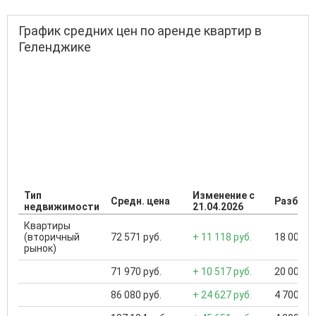
График средних цен по аренде квартир в
Геленджике
Тип
Изменение с
Средн. цена
Разброс
недвижимости
21.04.2026
Квартиры
(вторичный
72 571 руб.
+ 11 118 руб.
18 000 ..
рынок)
71 970 руб.
+ 10 517 руб.
20 000 ..
86 080 руб.
+ 24 627 руб.
4 700 ...