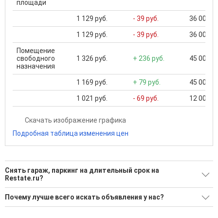
площади
1 129 руб.
- 39 руб.
36 000 ..
1 129 руб.
- 39 руб.
36 000 ..
Помещение
свободного
1 326 руб.
+ 236 руб.
45 003 ..
назначения
1 169 руб.
+ 79 руб.
45 003 ..
1 021 руб.
- 69 руб.
12 000 ..
Скачать изображение графика
Подробная таблица изменения цен
Снять гараж, паркинг на длительный срок на
Restate.ru?
Ищите, как Снять гараж, паркинг на длительный срок?
Почему лучше всего искать объявления у нас?
1 актуальное и проверенное объявление
Все объявления проверены и проходят строгую