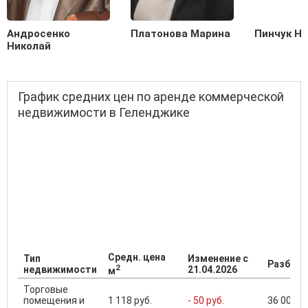
Андросенко
Платонова Марина
Пинчук Н
Николай
График средних цен по аренде коммерческой
недвижимости в Геленджике
Средн. цена
Тип
Изменение с
Разброс
2
недвижимости
21.04.2026
м
Торговые
помещения и
1 118 руб.
- 50 руб.
36 000 ..