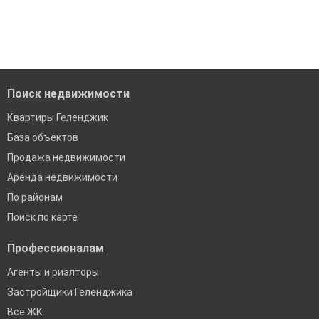
модерацию
Воспользуйтесь нашим поиском по новостройкам, для
подбора подходящего вам варианта
Удобный поиск, есть подписка на новые объявления
'Сохраните результаты поиска и возвращайтесь к нему,
Помогаем с подбором выгодных ипотечных программ в
когда это будет нужно'
банках в Геленджике
Поиск недвижимости
Квартиры Геленджик
База объектов
Продажа недвижимости
Аренда недвижимости
По районам
Поиск по карте
Профессионалам
Агенты и риэлторы
Застройщики Геленджика
Все ЖК