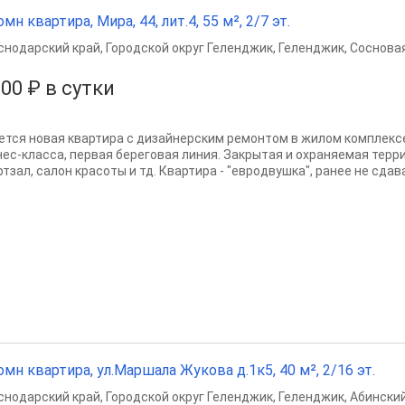
омн квартира, Мира, 44, лит.4, 55 м², 2/7 эт.
снодарский край
,
Городской округ Геленджик
,
Геленджик
,
Сосновая
500 ₽ в сутки
ется новая квартира с дизайнерским ремонтом в жилом комплекс
нес-класса, первая береговая линия. Закрытая и охраняемая терри
тзал, салон красоты и тд. Квартира - "евродвушка", ранее не сдава
омн квартира, ул.Маршала Жукова д.1к5, 40 м², 2/16 эт.
снодарский край
,
Городской округ Геленджик
,
Геленджик
,
Абинский