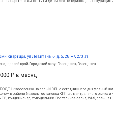
йной пары ,без животных и детей, без вечеринок, для некурящих. З
омн квартира, ул Левитана, 6, д. 6, 28 м², 2/3 эт.
снодарский край
,
Городской округ Геленджик
,
Геленджик
 000 ₽ в месяц
БОДЕН к заселению на весь ИЮЛЬ с сегодняшнего дня уютный ном
коном в районе 6 школы, остановка КПП, до центрального рынка и
 ТВ, кондиционер, холодильник. Постельное белье, Wi-fi, большая..