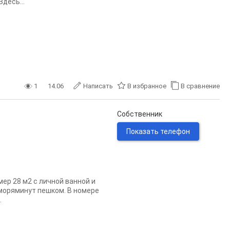
десь...
1
14.06
Написать
В избранное
В сравнение
Собственник
Показать телефон
ер 28 м2 с личной ванной и
 моряминут пешком. В номере
.