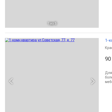
1
из 5
1-к
Кра
90
Для
бол
меб