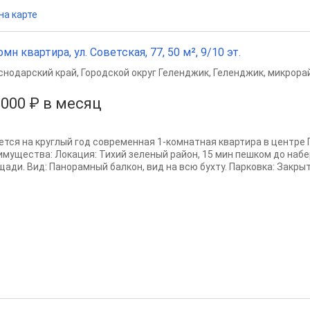
на карте
омн квартира, ул. Советская, 77, 50 м², 9/10 эт.
снодарский край
,
Городской округ Геленджик
,
Геленджик
,
микрорай
 000 ₽ в месяц
ется на круглый год современная 1-комнатная квартира в центре 
имущества: Локация: Тихий зеленый район, 15 мин пешком до наб
щади. Вид: Панорамный балкон, вид на всю бухту. Парковка: Закрыт