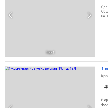
Сда
Обща
на 
1
из 1
1-к
Кра
14
В а
фор