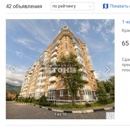
42
объявления
по рейтингу
Показать 
1-к
Кра
65
Сда
пре
пло
1
из 10