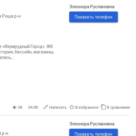
Элеонора Руслановна
 Роща р-н
Показать телефон
е «Изумрудный Город». ЖК
тория, бассейн, магазины,
лась,...
58
04.08
Написать
В избранное
В сравнение
Элеонора Руслановна
 р-н
Показать телефон