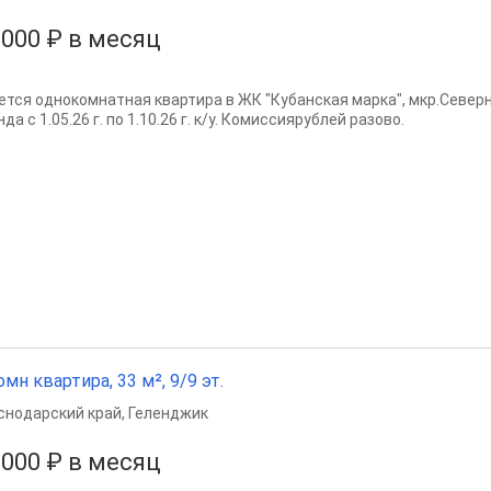
 000 ₽ в месяц
ется однокомнатная квартира в ЖК "Кубанская марка", мкр.Север
да с 1.05.26 г. по 1.10.26 г. к/у. Комиссиярублей разово.
омн квартира, 33 м², 9/9 эт.
снодарский край
,
Геленджик
 000 ₽ в месяц