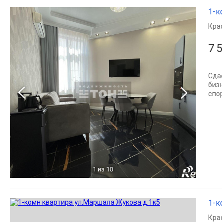
1-к
Кра
7 
Сда
биз
спор
1
из 10
1-к
Кра