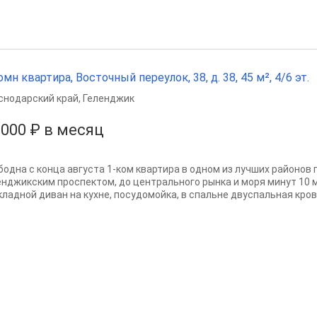
омн квартира, Восточный переулок, 38, д. 38, 45 м², 4/6 эт.
снодарский край
,
Геленджик
 000 ₽ в месяц
бодна с конца августа 1-ком квартира в одном из лучших районов 
енджикским проспектом, до центрального рынка и моря минут 10 м
ладной диван на кухне, посудомойка, в спальне двуспальная кроват