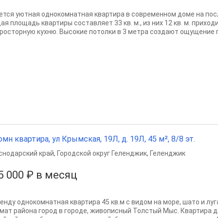
ется уютная однокомнатная квартира в современном доме на пос
я площадь квартиры составляет 33 кв. м., из них 12 кв. м. приходи
просторную кухню. Высокие потолки в 3 метра создают ощущение пр
омн квартира, ул Крымская, 19Л, д. 19Л, 45 м², 8/8 эт.
снодарский край
,
Городской округ Геленджик
,
Геленджик
5 000 ₽ в месяц
ренду однокомнатная квартира 45 кв.м с видом на море, шато и луг
мат района город в городе, живописный Толстый Мыс. Квартира д