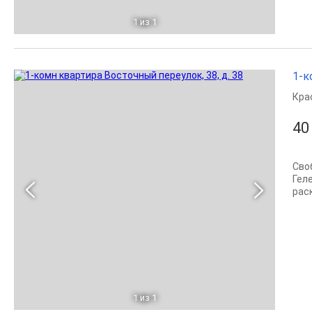
1
из 1
1-к
Кра
40
Сво
Гел
раск
1
из 1