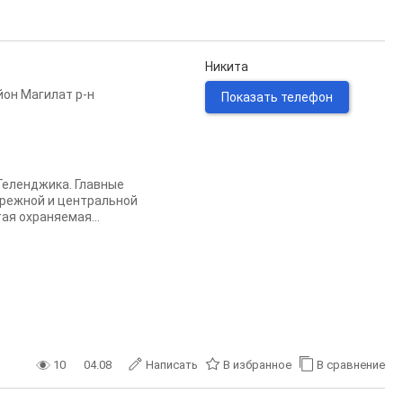
Никита
он Магилат р-н
Показать телефон
Геленджика. Главные
ережной и центральной
ая охраняемая...
10
04.08
Написать
В избранное
В сравнение