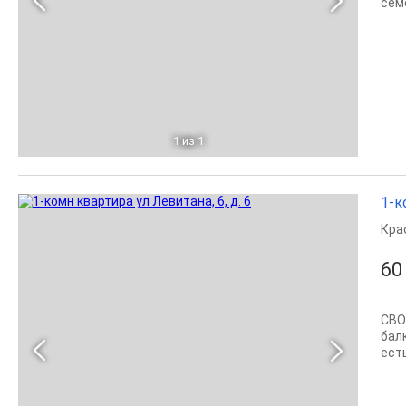
семе
1
из 1
1-к
Кра
60
СВО
бал
есть