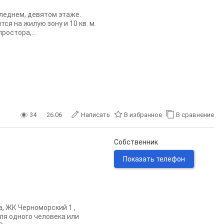
леднем, девятом этаже.
тся на жилую зону и 10 кв. м.
остора,...
34
26.06
Написать
В избранное
В сравнение
Собственник
Показать телефон
а, ЖК Черноморский 1 ,
ля одного человека или