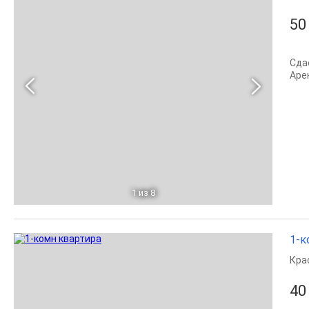
50
Сда
Арен
1
из 8
1-к
Кра
40