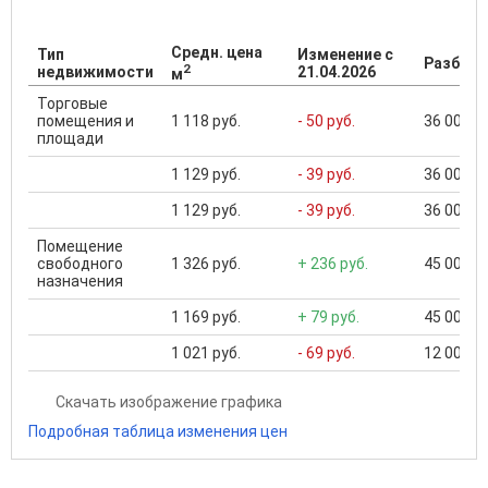
Средн. цена
Тип
Изменение с
Разброс
2
недвижимости
21.04.2026
м
Торговые
помещения и
1 118 руб.
- 50 руб.
36 000 ..
площади
1 129 руб.
- 39 руб.
36 000 ..
1 129 руб.
- 39 руб.
36 000 ..
Помещение
свободного
1 326 руб.
+ 236 руб.
45 003 ..
назначения
1 169 руб.
+ 79 руб.
45 003 ..
1 021 руб.
- 69 руб.
12 000 ..
Скачать изображение графика
Подробная таблица изменения цен