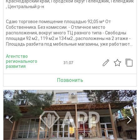
Краснодарский край
,
Городской округ Геленджик
,
Геленджик
,
Центральный р-н
Сдаю торговое помещение площадью 92,05 м² От
Собственника. Без комиссии. - Отличное место
расположения, вокруг много ТЦ разного типа - Свободны
площади 92 м2 , 119 м2 и 134 м2 , расположены на 2 этаже -
Площадь разбита под мебельные магазины, уже работают...
Агентство
регионального
31.07
развития
Позвонить