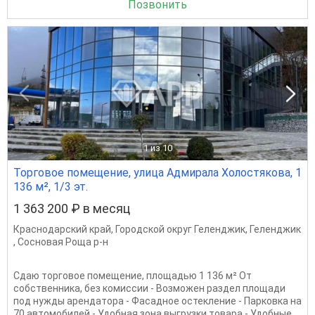
Позвонить
1
из 10
Торговое помещение, улица Адмирала Холостякова, 1
136 м², 1/3 эт.
1 363 200 ₽ в месяц
Краснодарский край
,
Городской округ Геленджик
,
Геленджик
,
Сосновая Роща р-н
Сдаю торговое помещение, площадью 1 136 м² От
собственника, без комиссии - Возможен раздел площади
под нужды арендатора - Фасадное остекление - Парковка на
70 автомобилей - Удобная зона выгрузки товара - Удобные