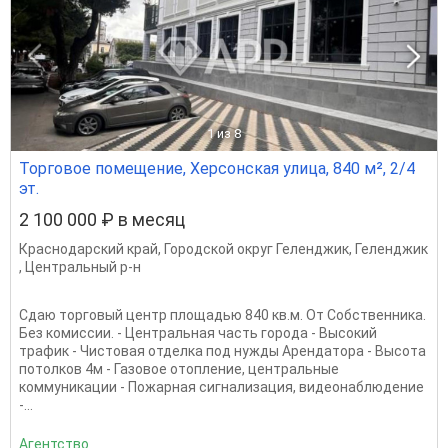
1
из 8
Торговое помещение, Херсонская улица, 840 м², 2/4
эт.
2 100 000 ₽ в месяц
Краснодарский край
,
Городской округ Геленджик
,
Геленджик
,
Центральный р-н
Сдаю торговый центр площадью 840 кв.м. От Собственника.
Без комиссии. - Центральная часть города - Высокий
трафик - Чистовая отделка под нужды Арендатора - Высота
потолков 4м - Газовое отопление, центральные
коммуникации - Пожарная сигнализация, видеонаблюдение
-...
Агентство