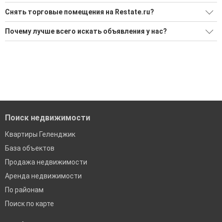
Снять торговые помещения на Restate.ru?
Ищите, как Снять торговые помещения?
Почему лучше всего искать объявления у нас?
16 актуальных и проверенных объявлений
Все объявления проверены и проходят строгую
модерацию
Воспользуйтесь нашим поиском по новостройкам, для
подбора подходящего вам варианта
Удобный поиск, есть подписка на новые объявления
'Сохраните результаты поиска и возвращайтесь к нему,
Помогаем с подбором выгодных ипотечных программ в
когда это будет нужно'
банках в Геленджике
Поиск недвижимости
Квартиры Геленджик
База объектов
Продажа недвижимости
Аренда недвижимости
По районам
Поиск по карте