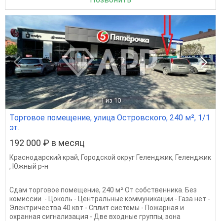
1
из 10
Торговое помещение, улица Островского, 240 м², 1/1
эт.
192 000 ₽ в месяц
Краснодарский край
,
Городской округ Геленджик
,
Геленджик
,
Южный р-н
Сдам торговое помещение, 240 м² От собственника. Без
комиссии. - Цоколь - Центральные коммуникации - Газа нет -
Электричества 40 квт - Сплит системы - Пожарная и
охранная сигнализация - Две входные группы, зона