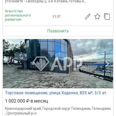
уточняйте - Свободны 2, 3 и 4 этажи, готовы к...
Агентство
регионального
31.07
развития
Позвонить
1
из 10
Торговое помещение, улица Ходенко, 835 м², 3/3 эт.
1 002 000 ₽ в месяц
Краснодарский край
,
Городской округ Геленджик
,
Геленджик
,
Центральный р-н