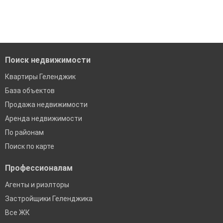
когда это будет нужно'
Удобный поиск, есть подписка на новые объявления
Помогаем с подбором выгодных ипотечных программ в
банках в Геленджике
Поиск недвижимости
Квартиры Геленджик
База объектов
Продажа недвижимости
Аренда недвижимости
По районам
Поиск по карте
Профессионалам
Агенты и риэлторы
Застройщики Геленджика
Все ЖК