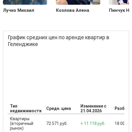
Лучко Михаил
Козлова Алена
Пинчук Н
График средних цен по аренде квартир в
Геленджике
Тип
Изменение с
Средн. цена
Разброс
недвижимости
21.04.2026
Квартиры
(вторичный
72 571 руб.
+ 11 118 руб.
18 000 ..
рынок)