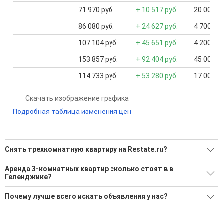
71 970 руб.
+ 10 517 руб.
20 000 ..
86 080 руб.
+ 24 627 руб.
4 700 ...
107 104 руб.
+ 45 651 руб.
4 200 ...
153 857 руб.
+ 92 404 руб.
45 000 ..
114 733 руб.
+ 53 280 руб.
17 000 ..
Скачать изображение графика
Подробная таблица изменения цен
Снять трехкомнатную квартиру на Restate.ru?
Ищите, как Снять трехкомнатную квартиру?
Аренда 3-комнатных квартир сколько стоят в в
Геленджике?
5 актуальных и проверенных объявлений
Минимальная цена: 80 000 Р. Максимальная цена: 570 000 Р;
Воспользуйтесь нашим поиском по новостройкам, для
Почему лучше всего искать объявления у нас?
Средняя: 198 000 Р
подбора подходящего вам варианта
Все объявления проверены и проходят строгую
Средняя площадь: 77.2 кв.м.
'Сохраните результаты поиска и возвращайтесь к нему,
модерацию