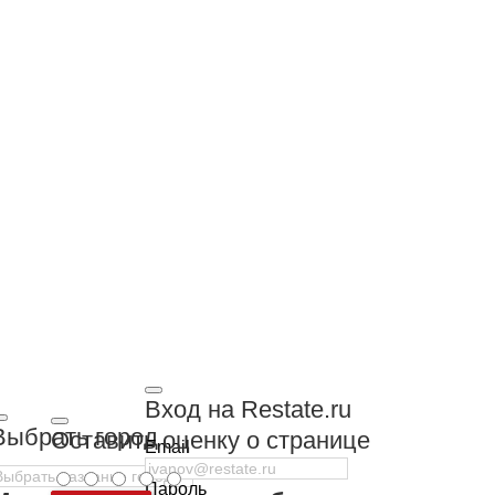
Вход на Restate.ru
Выбрать город
Оставить оценку о странице
Email
Пароль