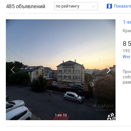
485
объявлений
по рейтингу
Показать
1-к
Кра
8 
193 
Ипо
Про
соб
раз
1
из 10