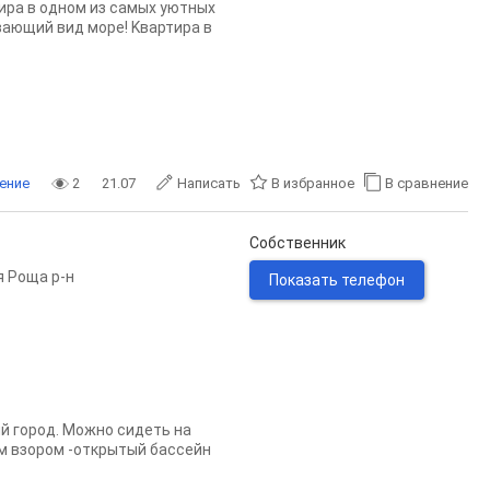
иpa в oднoм из caмыx уютныx
вающий вид море! Kвартиpa в
ение
2
21.07
Написать
В избранное
В сравнение
Собственник
 Роща р-н
Показать телефон
й город. Можно сидеть на
м взором -открытый бассейн