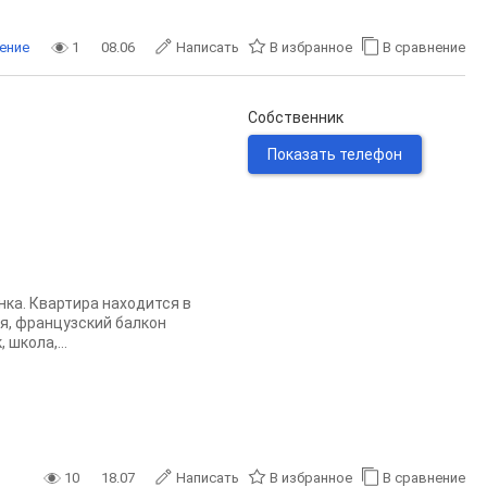
ение
1
08.06
Написать
В избранное
В сравнение
Собственник
Показать телефон
нка. Квартира находится в
я, французский балкон
школа,...
10
18.07
Написать
В избранное
В сравнение