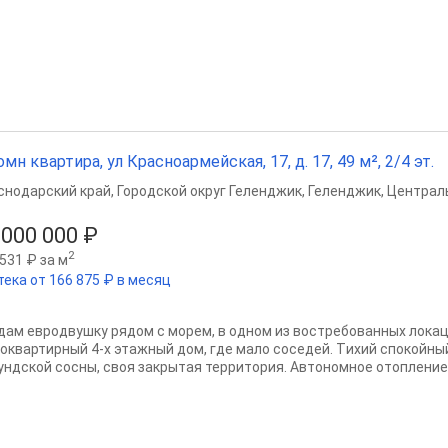
омн квартира, ул Красноармейская, 17, д. 17, 49 м², 2/4 эт.
снодарский край
,
Городской округ Геленджик
,
Геленджик
,
Централ
 000 000 ₽
2
531 ₽ за м
тека от 166 875 ₽ в месяц
дaм eвpодвушку рядом с морем, в одном из востребованных локац
oквартиpный 4-х этaжный дом, где малo coceдeй. Tихий спокойны
ундскoй сосны, своя закрытая территория. Автономноe oтoплeниe -