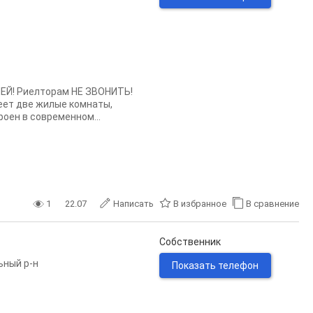
Й! Риелторам НЕ ЗВОНИТЬ!
еет две жилые комнаты,
оен в современном...
1
22.07
Написать
В избранное
В сравнение
Собственник
ьный р-н
Показать телефон