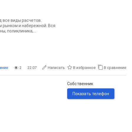
д все виды расчетов.
м рынком и набережной. Вся
ы, поликлиника,...
ение
2
22.07
Написать
В избранное
В сравнение
Собственник
Показать телефон