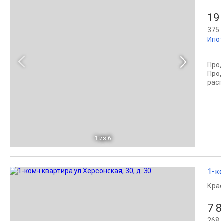
19
375 
Ипо
Про
Про
рас
1
из 6
1-к
Кра
7 
268 