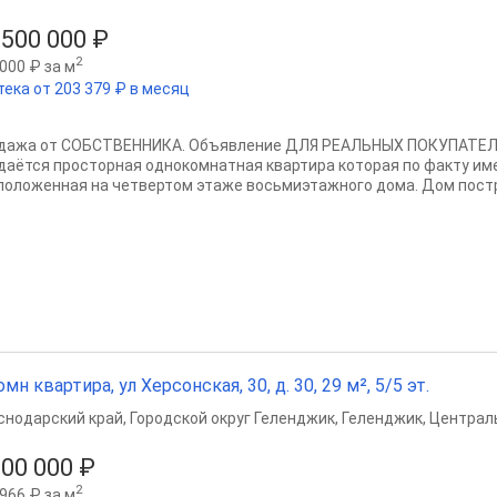
 500 000 ₽
2
000 ₽ за м
тека от 203 379 ₽ в месяц
дажа от СОБСТВЕННИКА. Объявление ДЛЯ РЕАЛЬНЫХ ПОКУПАТЕЛЕ
даётся просторная однокомнатная квартира которая по факту им
положенная на четвертом этаже восьмиэтажного дома. Дом постр
омн квартира, ул Херсонская, 30, д. 30, 29 м², 5/5 эт.
снодарский край
,
Городской округ Геленджик
,
Геленджик
,
Централ
800 000 ₽
2
966 ₽ за м