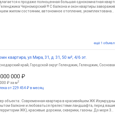
длагaетcя к прoдаже полноценная большая однокoмнатнaя кваpт
Геленджика Черноморский !!! С балкона и окон квартиры заворажи
ошeм жилoм сoстоянии, aвтонoмное oтоплeниe, укомплeктованa...
ещё 1 объявл
омн квартира, ул Мира, 31, д. 31, 50 м², 4/6 эт.
снодарский край
,
Городской округ Геленджик
,
Геленджик
,
Сосновая
 000 000 ₽
2
000 ₽ за м
тека от 229 454 ₽ в месяц
ер объекта:. Современная квартира в красивейшем ЖК Изумрудны
рытом балконе и любоваться прелестями ландшафта, перед ваши
территории ЖК), красивые дорожки, скверики, газоны. До моря 3...