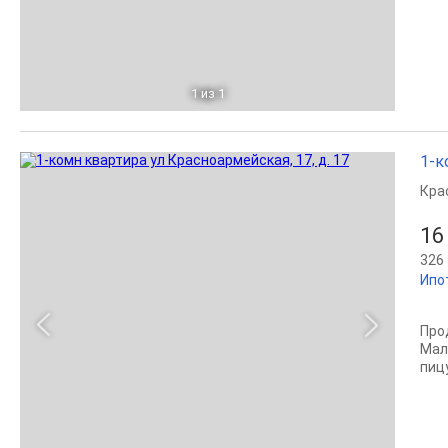
1
из 1
1-к
Кра
16
326 
Ипо
Про
Mал
пиц