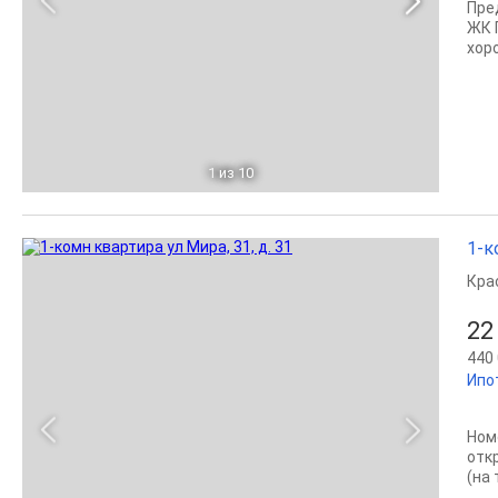
Пpе
ЖК 
хop
1
из 10
1-к
Кра
22
440 
Ипо
Ном
отк
(на 