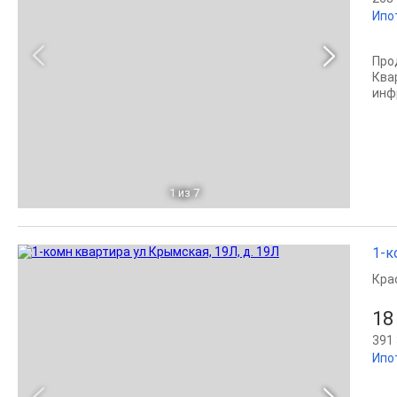
Ипо
Про
Ква
инф
1
из 7
1-к
Кра
18
391 
Ипо