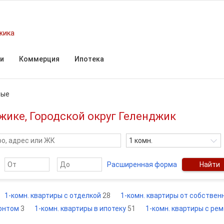
жика
и
Коммерция
Ипотека
ные
жике, Городской округ Геленджик
1 комн.
Расширенная форма
Найти
1-комн. квартиры с отделкой
28
1-комн. квартиры от собстве
монтом
3
1-комн. квартиры в ипотеку
51
1-комн. квартиры с ре