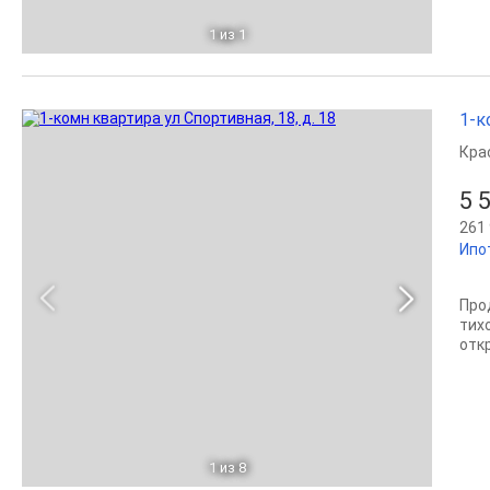
1
из 1
1-к
Кра
5 
261 
Ипо
Про
тих
отк
1
из 8