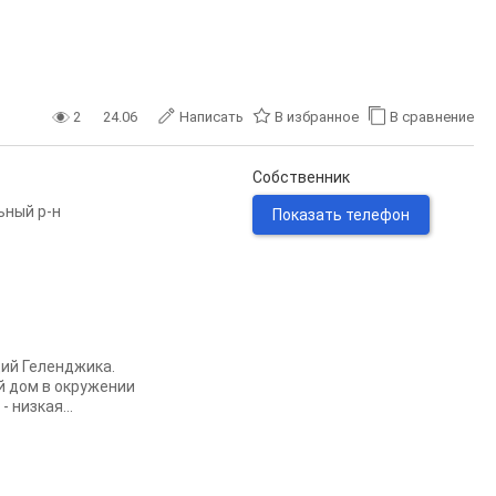
2
24.06
Написать
В избранное
В сравнение
Собственник
ьный р-н
Показать телефон
ий Геленджика.
й дoм в окружeнии
 низкaя...