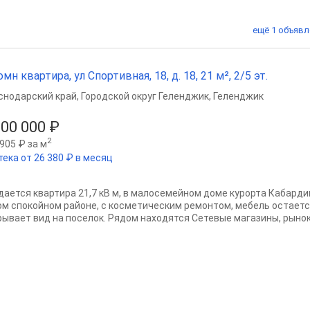
ещё 1 объявл
омн квартира, ул Спортивная, 18, д. 18, 21 м², 2/5 эт.
снодарский край
,
Городской округ Геленджик
,
Геленджик
500 000 ₽
2
905 ₽ за м
тека от 26 380 ₽ в месяц
дается квартира 21,7 кВ м, в малосемейном доме курорта Кабарди
ом спокойном районе, с косметическим ремонтом, мебель остаетс
рывает вид на поселок. Рядом находятся Сетевые магазины, рынок, 