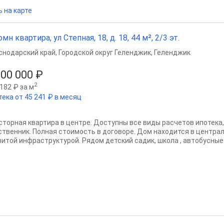
 на карте
омн квартира, ул Степная, 18, д. 18, 44 м², 2/3 эт.
снодарский край
,
Городской округ Геленджик
,
Геленджик
500 000 ₽
2
182 ₽ за м
тека от 45 241 ₽ в месяц
сторная квартира в центре. Доступны все виды расчетов ипотека,
ственник. Полная стоимость в договоре. Дом находится в централ
витой инфраструктурой. Рядом детский садик, школа , автобусные 