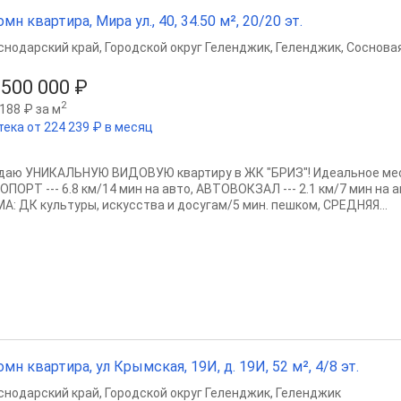
омн квартира, Мира ул., 40, 34.50 м², 20/20 эт.
снодарский край
,
Городской округ Геленджик
,
Геленджик
,
Сосновая
 500 000 ₽
2
188 ₽ за м
тека от 224 239 ₽ в месяц
даю УНИКАЛЬНУЮ ВИДОВУЮ квартиру в ЖК "БРИЗ"! Идеальное ме
ОПОРТ --- 6.8 км/14 мин на авто, АВТОВОКЗАЛ --- 2.1 км/7 мин на
А: ДК культуры, искусства и досугам/5 мин. пешком, СРЕДНЯЯ...
омн квартира, ул Крымская, 19И, д. 19И, 52 м², 4/8 эт.
снодарский край
,
Городской округ Геленджик
,
Геленджик