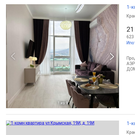
1-к
Кра
21
623 
Ипо
Про
АЭР
ДОМ
1
из 9
1-к
Кра