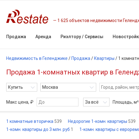
1 625 объектов недвижимости Геленд
Продажа
Аренда
Риэлтору / Сервисы
Новостройк
Недвижимость в Геленджике
/
Продажа
/
Квартиры
/
1 комнат
Продажа 1-комнатных квартир в Геленд
Купить
Москва
Макс цена, ₽
За всё
Площадь,
м²
1 комнатные вторичка
539
Недорогие 1-комн. квартиры
539
1-комн. квартиры до 3 млн. руб
1
1-комн. квартиры с евроре