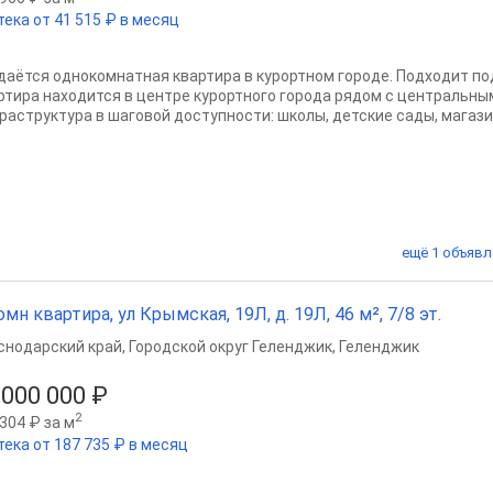
тека от 41 515 ₽ в месяц
даётся однокомнатная квартира в курортном городе. Подходит по
ртира находится в центре курортного города рядом с центральны
раструктура в шаговой доступности: школы, детские сады, магазин
ещё 1 объявл
омн квартира, ул Крымская, 19Л, д. 19Л, 46 м², 7/8 эт.
снодарский край
,
Городской округ Геленджик
,
Геленджик
 000 000 ₽
2
304 ₽ за м
тека от 187 735 ₽ в месяц