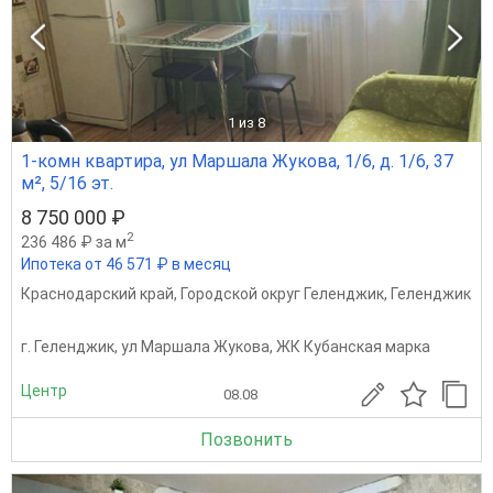
1
из 8
1-комн квартира, ул Маршала Жукова, 1/6, д. 1/6, 37
м², 5/16 эт.
8 750 000 ₽
2
236 486 ₽ за м
Ипотека от 46 571 ₽ в месяц
Краснодарский край
,
Городской округ Геленджик
,
Геленджик
г. Геленджик, ул Маршала Жукова, ЖК Кубанская марка
Центр
08.08
Позвонить