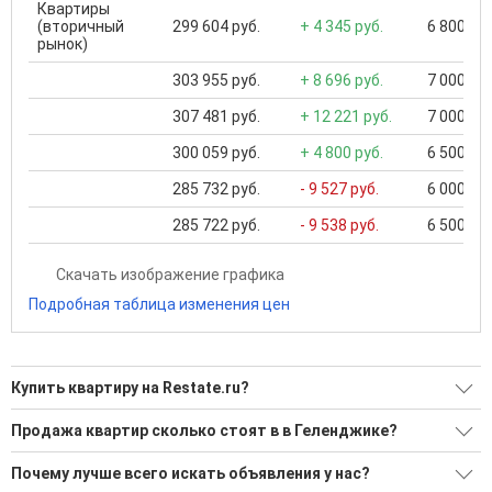
Квартиры
(вторичный
299 604 руб.
+ 4 345 руб.
6 800 000
рынок)
303 955 руб.
+ 8 696 руб.
7 000 000
307 481 руб.
+ 12 221 руб.
7 000 000
300 059 руб.
+ 4 800 руб.
6 500 000
285 732 руб.
- 9 527 руб.
6 000 000
285 722 руб.
- 9 538 руб.
6 500 000
Скачать изображение графика
Подробная таблица изменения цен
Купить квартиру на Restate.ru?
Ищите, как Купить квартиру?
Продажа квартир сколько стоят в в Геленджике?
1240 актуальных и проверенных объявлений
Минимальная цена: 1 500 000 Р. Максимальная цена: 202
Почему лучше всего искать объявления у нас?
990 000 Р; Средняя: 18 921 262 Р
Воспользуйтесь нашим поиском по новостройкам, для