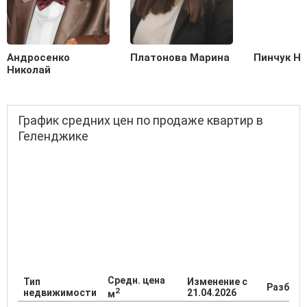
Андросенко
Платонова Марина
Пинчук Н
Николай
График средних цен по продаже квартир в
Геленджике
Средн. цена
Тип
Изменение с
Разброс
2
недвижимости
21.04.2026
м