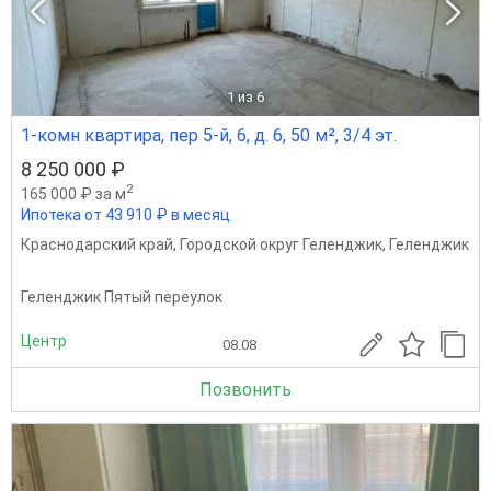
1
из 6
1-комн квартира, пер 5-й, 6, д. 6, 50 м², 3/4 эт.
8 250 000 ₽
2
165 000 ₽ за м
Ипотека от 43 910 ₽ в месяц
Краснодарский край
,
Городской округ Геленджик
,
Геленджик
Геленджик Пятый переулок
Центр
08.08
Позвонить