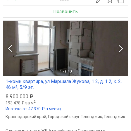
Позвонить
1
из 10
1-комн квартира, ул Маршала Жукова, 1 2, д. 1 2, к. 2,
46 м², 5/9 эт.
8 900 000 ₽
2
193 478 ₽ за м
Ипотека от 47 370 ₽ в месяц
Краснодарский край
,
Городской округ Геленджик
,
Геленджик
Однокомнатная в ЖК Атмосфера на Северерном в