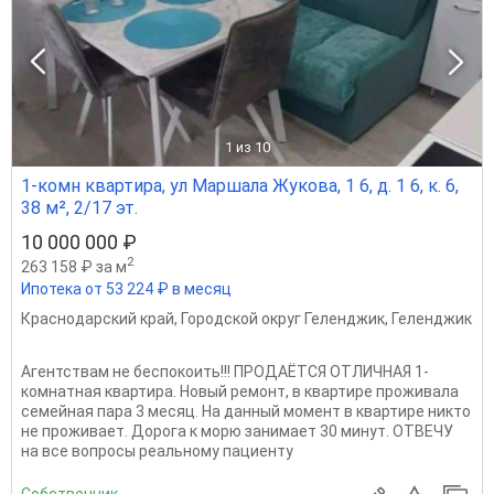
1
из 10
1-комн квартира, ул Маршала Жукова, 1 6, д. 1 6, к. 6,
38 м², 2/17 эт.
10 000 000 ₽
2
263 158 ₽ за м
Ипотека от 53 224 ₽ в месяц
Краснодарский край
,
Городской округ Геленджик
,
Геленджик
Агентствам не беспокоить!!! ПРОДАЁТСЯ ОТЛИЧНАЯ 1-
комнатная квартира. Новый ремонт, в квартире проживала
семейная пара 3 месяц. На данный момент в квартире никто
не проживает. Дорога к морю занимает 30 минут. ОТВЕЧУ
на все вопросы реальному пациенту