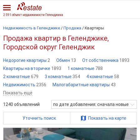
2 591 объект недвижимости Геленджика
Недвижимость в Геленджике
/
Продажа
/
Квартиры
Продажа квартир в Геленджике,
Городской округ Геленджик
Недорогие квартиры
2
Обмен
13
От собственника
1893
Квартиры на вторичке
1893
1 комнатные
788
2 комнатные
679
3 комнатные
354
4 комнатные
58
Недвижимость
2356
Малогабаритные квартиры
43
Показать ещё
1240
объявлений
по дате добавления: сначала новые
Уточнить поиск
Показать на карте