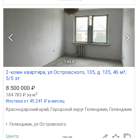
1
из 8
2-комн квартира, ул Островского, 135, д. 135, 46 м²,
5/5 эт.
8 500 000 ₽
2
184 783 ₽ за м
Ипотека от 45 241 ₽ в месяц
Краснодарский край
,
Городской округ Геленджик
,
Геленджик
г. Геленджик, ул Островского
Центр
08.08