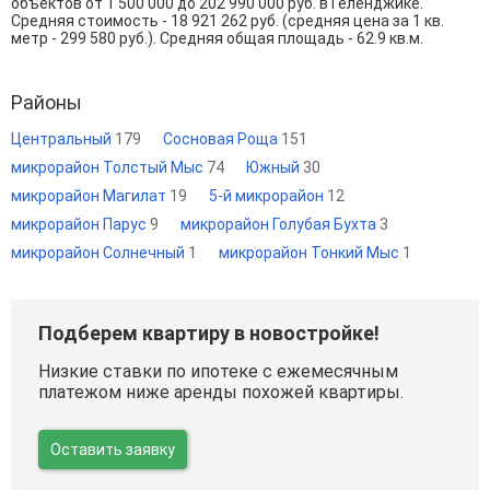
объектов от
1 500 000
до
202 990 000
руб. в Геленджике.
Средняя стоимость - 18 921 262 руб. (средняя цена за 1 кв.
метр - 299 580 руб.). Средняя общая площадь - 62.9 кв.м.
Районы
Центральный
179
Сосновая Роща
151
микрорайон Толстый Мыс
74
Южный
30
микрорайон Магилат
19
5-й микрорайон
12
микрорайон Парус
9
микрорайон Голубая Бухта
3
микрорайон Солнечный
1
микрорайон Тонкий Мыс
1
Подберем квартиру в новостройке!
Низкие ставки по ипотеке с ежемесячным
платежом ниже аренды похожей квартиры.
Оставить заявку