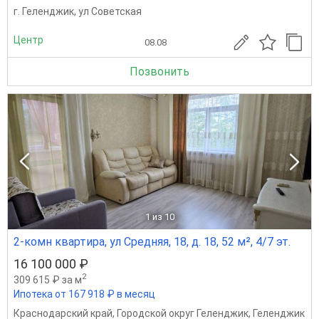
г. Геленджик, ул Советская
Центр
08.08
Позвонить
1
из 10
2-комн квартира, ул Средняя, 18, д. 18, 52 м², 4/7 эт.
16 100 000 ₽
2
309 615 ₽ за м
Ипотека от 167 918 ₽ в месяц
Краснодарский край
,
Городской округ Геленджик
,
Геленджик