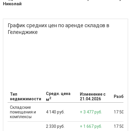
Николай
График средних цен по аренде складов в
Геленджике
Средн. цена
Тип
Изменение с
Разброс
2
недвижимости
21.04.2026
м
Складские
помещения и
4 140 руб.
+ 3 477 руб.
17 500 ..
комплексы
2 330 руб.
+ 1 667 руб.
17 500 ..