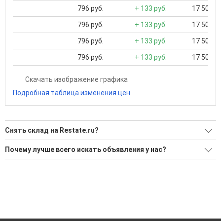
796 руб.
+ 133 руб.
17 500 ..
796 руб.
+ 133 руб.
17 500 ..
796 руб.
+ 133 руб.
17 500 ..
796 руб.
+ 133 руб.
17 500 ..
Скачать изображение графика
Подробная таблица изменения цен
Снять склад на Restate.ru?
Ищите, как Снять склад?
Почему лучше всего искать объявления у нас?
7 актуальных и проверенных объявлений
Все объявления проверены и проходят строгую
модерацию
Воспользуйтесь нашим поиском по новостройкам, для
подбора подходящего вам варианта
Удобный поиск, есть подписка на новые объявления
'Сохраните результаты поиска и возвращайтесь к нему,
Помогаем с подбором выгодных ипотечных программ в
когда это будет нужно'
банках в Геленджике