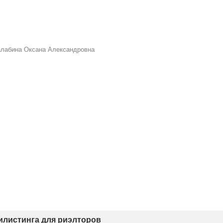
алабина Оксана Александровна
тилистинга для риэлторов