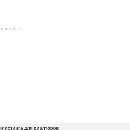
ершина Инна
тилистинга для риэлторов