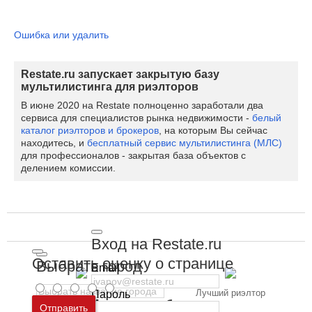
Ошибка или удалить
Restate.ru запускает закрытую базу
мультилистинга для риэлторов
В июне 2020 на Restate полноценно заработали два
сервиса для специалистов рынка недвижимости -
белый
каталог риэлторов и брокеров
, на которым Вы сейчас
находитесь, и
бесплатный сервис мультилистинга (МЛС)
для профессионалов - закрытая база объектов с
делением комиссии.
Вход на Restate.ru
Оставить оценку о странице
Выбрать город
Email
Есть отзывы
Лучший риэлтор
Пароль
Москва
и
Московская область
клиентов
Отправить