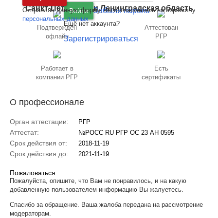
Санкт-Петербург
и
Ленинградская область
Отправляя данную форму, вы соглашаетесь на обработку
Забыли пароль
Войти
персональных данных
Ещё нет аккаунта?
Подтверждён
Аттестован
офлайн
РГР
Зарегистрироваться
Работает в
Есть
компании РГР
сертификаты
О профессионале
Орган аттестации:
РГР
Аттестат:
№РОСС RU РГР ОС 23 АН 0595
Срок действия от:
2018-11-19
Срок действия до:
2021-11-19
Пожаловаться
Пожалуйста, опишите, что Вам не понравилось, и на какую
добавленную пользователем информацию Вы жалуетесь.
Спасибо за обращение. Ваша жалоба передана на рассмотрение
модераторам.