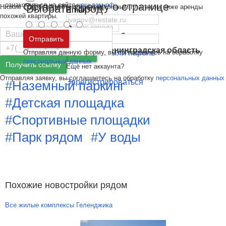
Оставить оценку о странице
ознакомиться на сайте
наш.дом.рф
Выбрать город
Низкие ставки по ипотеке с ежемесячным платежом ниже аренды
Email
похожей квартиры.
Пароль
Москва
и
Московская область
Отправить
Санкт-Петербург
и
Ленинградская область
Отправляя данную форму, вы соглашаетесь на обработку
Забыли пароль
Войти
Особенности
персональных данных
Получить ссылку
Ещё нет аккаунта?
Отправляя заявку, вы соглашаетесь на обработку
персональных данных
Зарегистрироваться
#Наземный паркинг
#Детская площадка
#Спортивные площадки
#Парк рядом
#У воды
Похожие новостройки рядом
Все жилые комплексы Геленджика