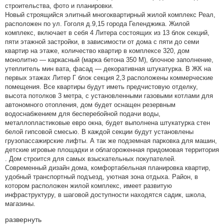
строительства, фото и планировки.
Новый строящийся элитный многоквартирный жилой комплекс Реал,
расположен по ул. Гоголя д.9,15 города Геленджика. Жилой
комплекс, включает в себя 4 Литера состоящих из 13 блок секций,
пяти этажной застройки, в зависимости от дома с пяти до семи
квартир на этаже, количество квартир в комплексе 320, дом
монолитно — каркасный (марка бетона 350 М), блочное заполнение,
утеплитель мин вата, фасад — декоративная штукатурка. В ЖК на
первых этажах Литер Г блок секция 2,3 расположены коммерческие
помещения. Все квартиры будут иметь предчистовую отделку,
высота потолков 3 метра, с установленными газовыми котлами для
автономного отопления, дом будет оснащен резервным
водоснабжением для бесперебойной подачи воды,
металлопластиковые евро окна, будет выполнена штукатурка стен
белой гипсовой смесью. В каждой секции будут установлены
грузопассажирские лифты. А так же подземная парковка для машин,
детские игровые площадки и облагороженная придомовая территория
. Дом строится для самых взыскательных покупателей.
Современный дизайн дома, комфортабельная планировка квартир,
удобный транспортный подъезд, уютная зона отдыха. Район, в
котором расположен жилой комплекс, имеет развитую
инфраструктуру, в шаговой доступности находятся садик, школа,
магазины.
развернуть