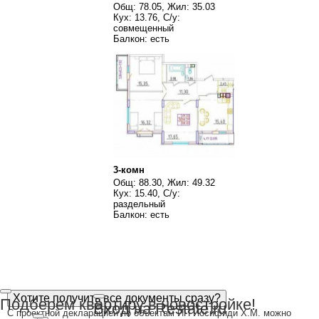
Общ: 78.05, Жил: 35.03
Кух: 13.76, С/у:
совмещенный
Балкон: есть
3-комн
Общ: 88.30, Жил: 49.32
Кух: 15.40, С/у:
раздельный
Балкон: есть
Хотите получить все документы сразу?
Подберем квартиру в новостройке!
Вход на Restate.ru
С проектной декларацией по объектам ИП Иосифиди Х.М. можно