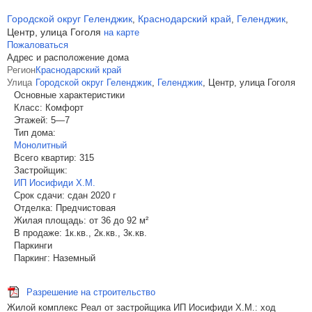
Городской округ Геленджик
Краснодарский край
Геленджик
,
,
,
Центр, улица Гоголя
на карте
Пожаловаться
Адрес и расположение дома
Регион
Краснодарский край
Улица
Городской округ Геленджик
,
Геленджик
,
Центр, улица Гоголя
Основные характеристики
Класс:
Комфорт
Этажей:
5—7
Тип дома:
Монолитный
Всего квартир:
315
Застройщик:
ИП Иосифиди Х.М.
Срок сдачи:
сдан 2020 г
Отделка:
Предчистовая
Жилая площадь:
от 36 до 92 м²
В продаже:
1к.кв., 2к.кв., 3к.кв.
Паркинги
Паркинг:
Наземный
Разрешение на строительство
Жилой комплекс Реал от застройщика ИП Иосифиди Х.М.: ход