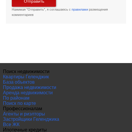
Отправить
Нажимая "Отправить", я соглашаюсь с
правилами
размещения
комментариев
Поиск недвижимости
Квартиры Геленджик
База объектов
Продажа недвижимости
Аренда недвижимости
По районам
Поиск по карте
Профессионалам
Агенты и риэлторы
Застройщики Геленджика
Все ЖК
Ипотечные кредиты