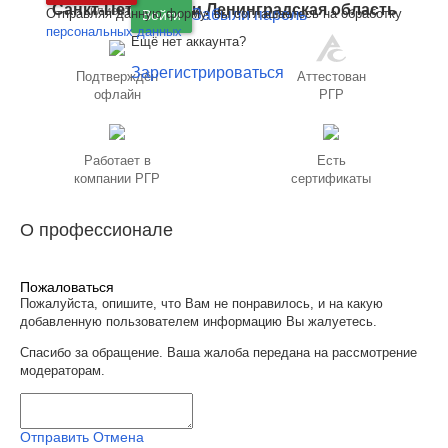
Санкт-Петербург
и
Ленинградская область
клиентов
Отправляя данную форму, вы соглашаетесь на обработку
Забыли пароль
Войти
персональных данных
Ещё нет аккаунта?
Зарегистрироваться
Подтверждён
Аттестован
офлайн
РГР
Работает в
Есть
компании РГР
сертификаты
О профессионале
Пожаловаться
Пожалуйста, опишите, что Вам не понравилось, и на какую
добавленную пользователем информацию Вы жалуетесь.
Спасибо за обращение. Ваша жалоба передана на рассмотрение
модераторам.
Отправить
Отмена