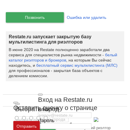
Позвонить
Ошибка или удалить
Restate.ru запускает закрытую базу
мультилистинга для риэлторов
В июне 2020 на Restate полноценно заработали два
сервиса для специалистов рынка недвижимости -
белый
каталог риэлторов и брокеров
, на которым Вы сейчас
находитесь, и
бесплатный сервис мультилистинга (МЛС)
для профессионалов - закрытая база объектов с
делением комиссии.
Вход на Restate.ru
Оставить оценку о странице
Выбрать город
Email
Пароль
Москва
и
Московская область
Отправить
Есть отзывы
Лучший риэлтор