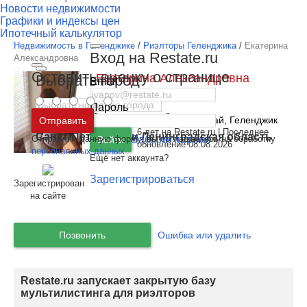
Новости недвижимости
Графики и индексы цен
Ипотечный калькулятор
Недвижимость в Геленджике
/
Риэлторы Геленджика
/
Екатерина
Вход на Restate.ru
Александровна
Оставить оценку о странице
Екатерина Александровна
Выбрать город
Email
Этот специалист - я
Пароль
Москва
и
Московская область
Регион:
Краснодарский край, Геленджик
Отправить
6 лет на Restate.ru | Последнее
Санкт-Петербург
и
Ленинградская область
1071
Отправляя данную форму, вы соглашаетесь на обработку
Забыли пароль
Войти
обновление 08.08.2026
персональных данных
Ещё нет аккаунта?
Зарегистрироваться
Зарегистрирован
на сайте
Позвонить
Ошибка или удалить
Restate.ru запускает закрытую базу
мультилистинга для риэлторов