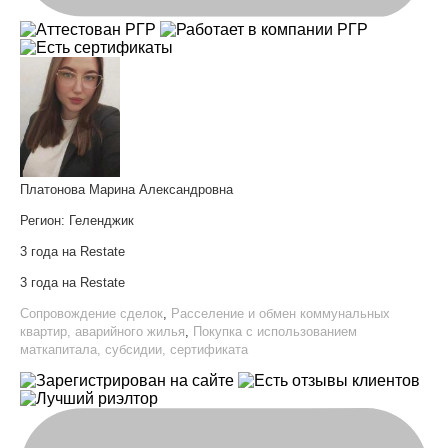
Платонова Марина Александровна
Регион:
Геленджик
3 года на Restate
3 года на Restate
Сопровождение сделок
,
Расселение и обмен коммунальных
квартир, аварийного жилья
,
Покупка с использованием
маткапитала, субсидии, сертификата