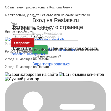
Объявления профессионала Козлова Алена
К сожалению, у агента нет объектов на сайте Restate.ru
Вход на Restate.ru
Оставить оценку о странице
Выбрать город
Email
Другие профессионалы этого региона
Пароль
Москва
и
Московская область
Отправить
Устюгова Полина Викторовна
Санкт-Петербург
и
Ленинградская область
Отправляя данную форму, вы соглашаетесь на обработку
Забыли пароль
Войти
Регион:
Геленджик
персональных данных
Ещё нет аккаунта?
2 года 11 месяцев на Restate
Зарегистрироваться
2 года 11 месяцев на Restate