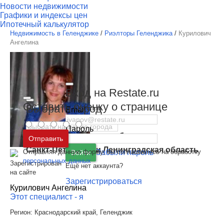
Новости недвижимости
Графики и индексы цен
Ипотечный калькулятор
Недвижимость в Геленджике
/
Риэлторы Геленджика
/
Курилович
Ангелина
Вход на Restate.ru
Оставить оценку о странице
Выбрать город
Email
Пароль
Москва
и
Московская область
Отправить
Санкт-Петербург
и
Ленинградская область
Отправляя данную форму, вы соглашаетесь на обработку
Забыли пароль
Войти
персональных данных
Зарегистрирован
Ещё нет аккаунта?
на сайте
Зарегистрироваться
Курилович Ангелина
Этот специалист - я
Регион:
Краснодарский край, Геленджик