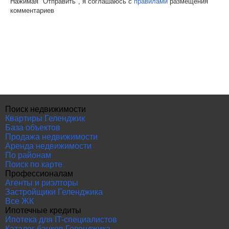
Нажимая "Отправить", я соглашаюсь с
правилами
размещения
комментариев
Поиск недвижимости
Квартиры Геленджик
База объектов
Продажа недвижимости
Аренда недвижимости
По районам
Поиск по карте
Профессионалам
Агенты и риэлторы
Застройщики Геленджика
Все ЖК
Ипотечные кредиты
Ипотека для IT-специалистов
Каталог банков Геленджика