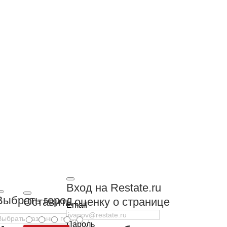
Вход на Restate.ru
Выбрать город
Оставить оценку о странице
Email
Пароль