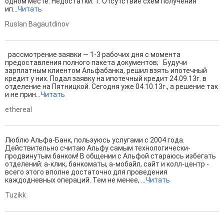
одном месте. Недостатки: 1. Отсутствие схем получения
ип...
Читать
Ruslan Bagautdinov
рассмотрение заявки — 1-3 рабочих дня с момента
предоставления полного пакета документов; Будучи
зарплатным клиентом Альфабанка, решил взять ипотечный
кредит у них. Подал заявку на ипотечный кредит 24.09.13г. в
отделение на Пятницкой. Сегодня уже 04.10.13г., а решение так
и не прин...
Читать
ethereal
Люблю Альфа-Банк, пользуюсь услугами с 2004 года.
Действительно считаю Альфу самым технологически-
продвинутым банком! В общении с Альфой стараюсь избегать
отделений: а-клик, банкоматы, а-мобайл, сайт и колл-центр -
всего этого вполне достаточно для проведения
каждодневных операций. Тем не менее, ...
Читать
Tuzikk