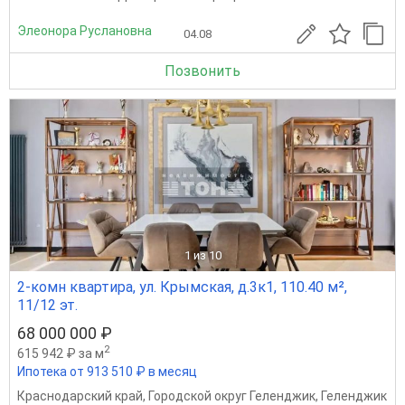
Элеонора Руслановна
04.08
Позвонить
1
из 10
2-комн квартира, ул. Крымская, д.3к1, 110.40 м²,
11/12 эт.
68 000 000 ₽
2
615 942 ₽ за м
Ипотека от 913 510 ₽ в месяц
Краснодарский край
,
Городской округ Геленджик
,
Геленджик