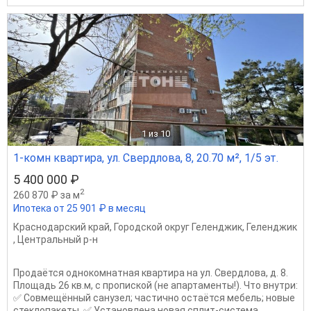
1
из 10
1-комн квартира, ул. Свердлова, 8, 20.70 м², 1/5 эт.
5 400 000 ₽
2
260 870 ₽ за м
Ипотека от 25 901 ₽ в месяц
Краснодарский край
,
Городской округ Геленджик
,
Геленджик
,
Центральный р-н
Продаётся однокомнатная квартира на ул. Свердлова, д. 8.
Площадь 26 кв.м, с пропиской (не апартаменты!). Что внутри:
✅ Совмещённый санузел; частично остаётся мебель; новые
стеклопакеты. ✅ Установлена новая сплит-система,