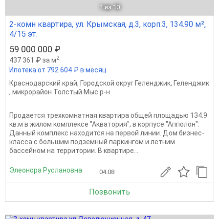
1
из 10
2-комн квартира, ул. Крымская, д.3, корп.3, 134.90 м²,
4/15 эт.
59 000 000 ₽
2
437 361 ₽ за м
Ипотека от 792 604 ₽ в месяц
Краснодарский край
,
Городской округ Геленджик
,
Геленджик
,
микрорайон Толстый Мыс р-н
Продается трехкомнатная квартира общей площадью 134.9
кв.м в жилом комплексе "Акватория", в корпусе "Апполон".
Данный комплекс находится на первой линии. Дом бизнес-
класса с большим подземный паркингом и летним
бассейном на территории. В квартире...
Элеонора Руслановна
04.08
Позвонить