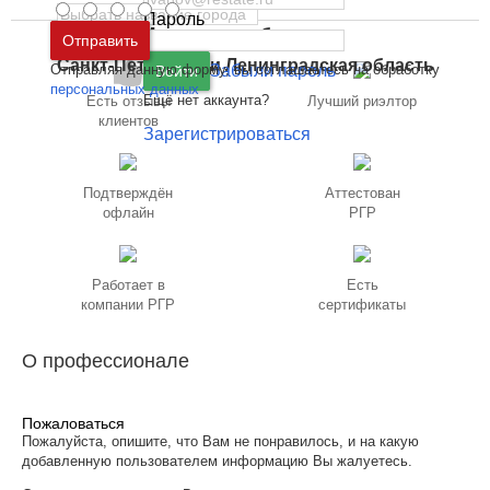
Пароль
Москва
и
Московская область
Отправить
Санкт-Петербург
и
Ленинградская область
Отправляя данную форму, вы соглашаетесь на обработку
Забыли пароль
Войти
персональных данных
Ещё нет аккаунта?
Есть отзывы
Лучший риэлтор
клиентов
Зарегистрироваться
Подтверждён
Аттестован
офлайн
РГР
Работает в
Есть
компании РГР
сертификаты
О профессионале
Пожаловаться
Пожалуйста, опишите, что Вам не понравилось, и на какую
добавленную пользователем информацию Вы жалуетесь.