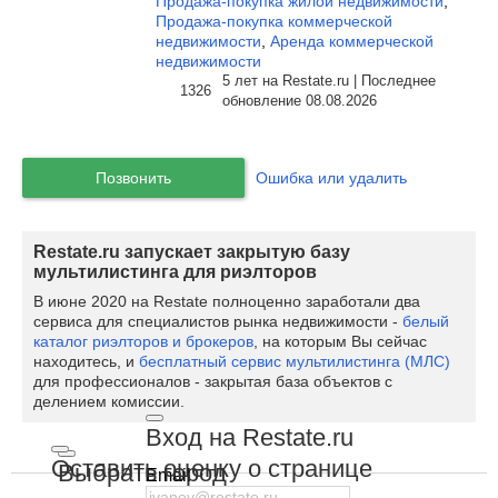
Продажа-покупка жилой недвижимости
,
Продажа-покупка коммерческой
недвижимости
,
Аренда коммерческой
недвижимости
5 лет на Restate.ru | Последнее
1326
обновление 08.08.2026
Позвонить
Ошибка или удалить
Restate.ru запускает закрытую базу
мультилистинга для риэлторов
В июне 2020 на Restate полноценно заработали два
сервиса для специалистов рынка недвижимости -
белый
каталог риэлторов и брокеров
, на которым Вы сейчас
находитесь, и
бесплатный сервис мультилистинга (МЛС)
для профессионалов - закрытая база объектов с
делением комиссии.
Вход на Restate.ru
Оставить оценку о странице
Выбрать город
Email