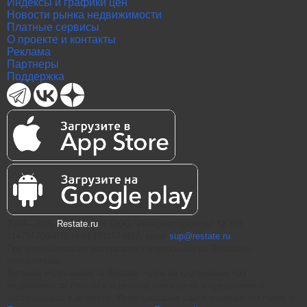
Индексы и графики цен
Новости рынка недвижимости
Платные сервисы
О проекте и контакты
Реклама
Партнеры
Поддержка
2004—2026
Restate.ru
® ООО "Интернет проекты" ОГРН
1147847086870 ИНН 7811574827, email
sup@restate.ru
При использовании материалов гиперссылка на Restate.ru
обязательна.
Витрина недвижимости Restate - одна из крупнейших баз
недвижимости России и агрегатор новостроек и предложений
застройщиков и агентств. Использование сайта означает согласие с