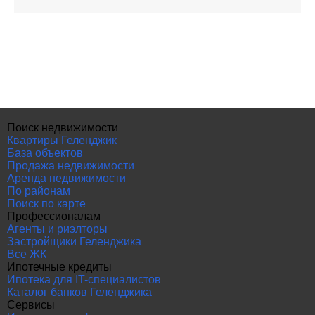
Поиск недвижимости
Квартиры Геленджик
База объектов
Продажа недвижимости
Аренда недвижимости
По районам
Поиск по карте
Профессионалам
Агенты и риэлторы
Застройщики Геленджика
Все ЖК
Ипотечные кредиты
Ипотека для IT-специалистов
Каталог банков Геленджика
Сервисы