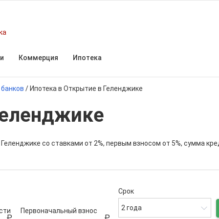
ка
и
Коммерция
Ипотека
 банков
/
Ипотека в Открытие в Геленджике
Геленджике
 Геленджике со ставками от 2%, первым взносом от 5%, сумма кр
Срок
2 года
сти
Первоначальный взнос