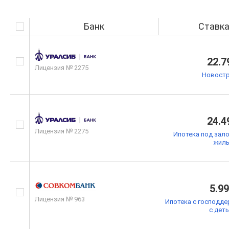
Банк
Ставк
22.7
Лицензия № 2275
Новостр
24.4
Лицензия № 2275
Ипотека под зал
жил
5.9
Лицензия № 963
Ипотека с господде
с дет