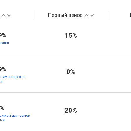
а
Первый взнос
9%
15%
ойки
9%
0%
ог имеющегося
ья
9%
20%
ржкой для семей
ьми