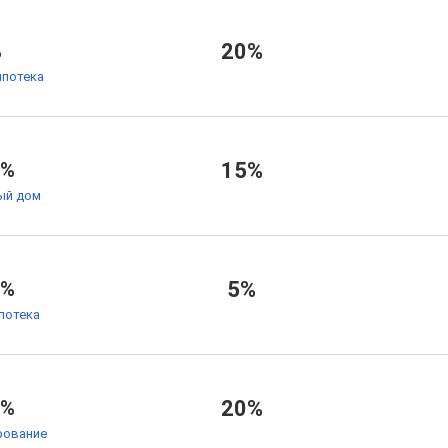
%
20%
ипотека
4%
15%
ый дом
6%
5%
потека
4%
20%
рование