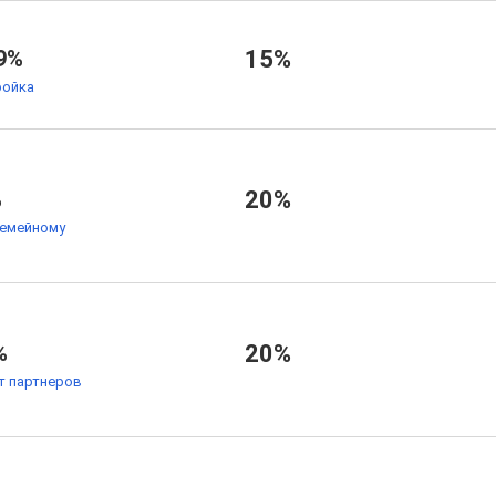
9%
15%
ойка
%
20%
семейному
%
20%
т партнеров