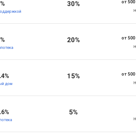
от 500
7%
30%
Н
поддержкой
от 500
7%
20%
Н
ипотека
от 500
.4%
15%
Н
ый дом
.6%
5%
Н
потека