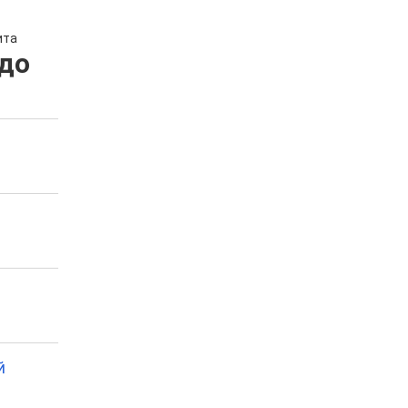
ита
до
й