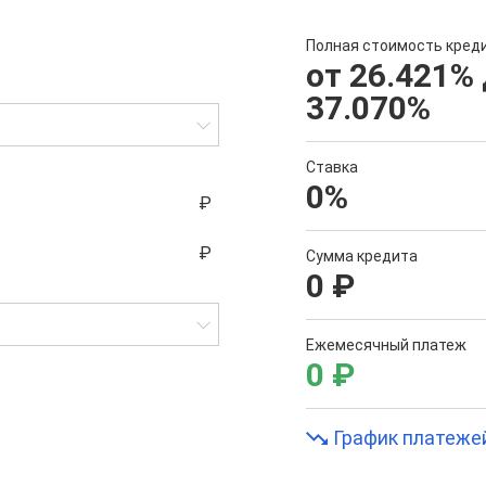
Полная стоимость кред
от 26.421
%
37.070
%
Ставка
0
%
Сумма кредита
0
₽
Ежемесячный платеж
0
₽
График платеже