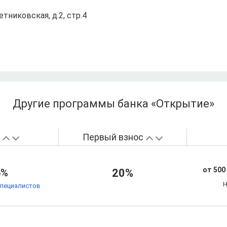
Летниковская, д.2, стр.4
Другие программы банка «Открытие»
а
Первый взнос
от 500
6%
20%
Н
специалистов