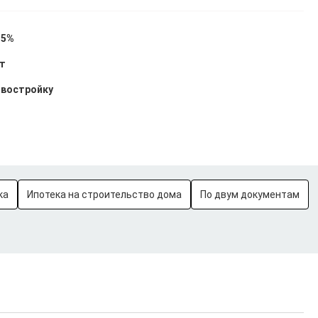
15%
ет
овостройку
ка
Ипотека на строительство дома
По двум документам