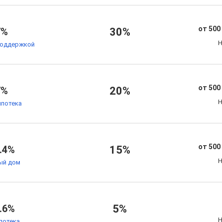
от 500
7%
30%
Н
поддержкой
от 500
7%
20%
Н
ипотека
от 500
.4%
15%
Н
ый дом
.6%
5%
Н
потека