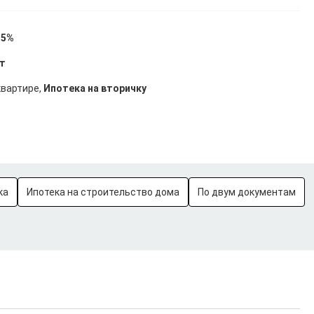
15%
ет
квартире,
Ипотека на вторичку
ка
Ипотека на строительство дома
По двум документам