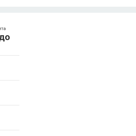
ита
до