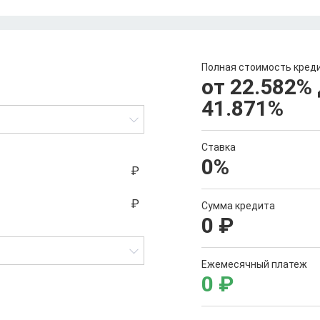
Полная стоимость кред
от 22.582
%
41.871
%
Ставка
0
%
Сумма кредита
0
₽
Ежемесячный платеж
0
₽