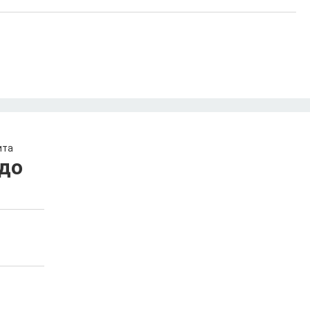
ита
до