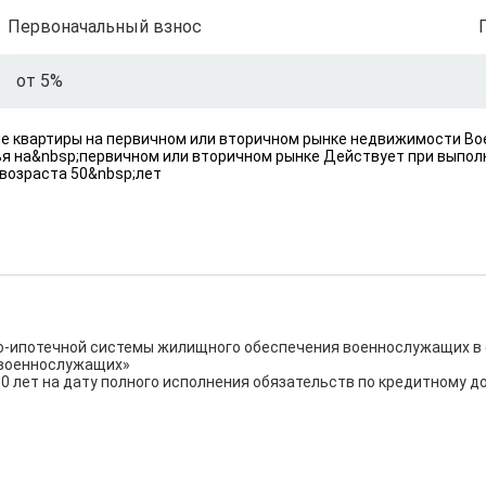
Первоначальный взнос
от 5%
ие квартиры на первичном или вторичном рынке недвижимости Во
ья на&nbsp;первичном или вторичном рынке Действует при выпол
возраста 50&nbsp;лет
-ипотечной системы жилищного обеспечения военнослужащих в с
военнослужащих»

0 лет на дату полного исполнения обязательств по кредитному до