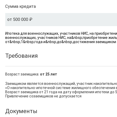
Сумма кредита
от 500 000 ₽
Ипотека для военнослужащих, участников НИС, на приобретен
военнослужащих, участников НИС, на&nbsp;приобретение жил
от&nbsp;1&nbsp;года и&nbsp;до&nbsp;достижения заемщиком 
Требования
Возраст заемщика:
от 25 лет
Заемщиком является военнослужащий, участник накопительно
«О накопительно-ипотечной системе жилищного обеспечения 
Возраст заемщика от 21 года на дату оформления ипотеки до 5
Привлечение созаемщиков не допускается
Документы