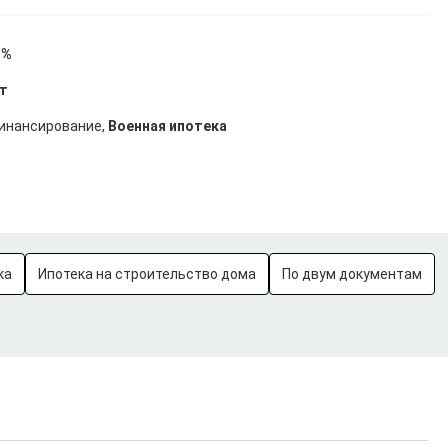
5%
ет
финансирование,
Военная ипотека
ка
Ипотека на строительство дома
По двум документам