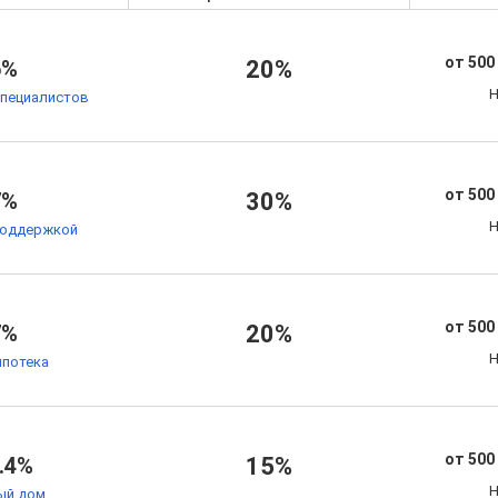
от 500
6%
20%
Н
специалистов
от 500
7%
30%
Н
поддержкой
от 500
7%
20%
Н
ипотека
от 500
.4%
15%
Н
ый дом