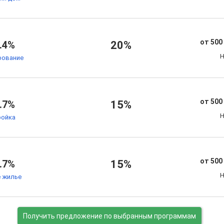
от 500
.4%
20%
Н
рование
от 500
.7%
15%
Н
ойка
от 500
.7%
15%
Н
 жилье
Получить предложение
по выбранным программам