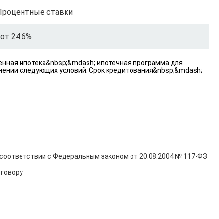
Процентные ставки
от 24.6%
енная ипотека&nbsp;&mdash; ипотечная программа для
нении следующих условий: Срок кредитования&nbsp;&mdash;
оответствии с Федеральным законом от 20.08.2004 № 117-ФЗ 
говору
