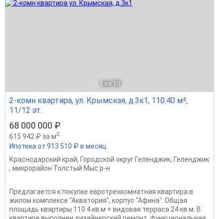
1
из 10
2-комн квартира, ул. Крымская, д.3к1, 110.40 м²,
11/12 эт.
68 000 000 ₽
2
615 942 ₽ за м
Ипотека от 913 510 ₽ в месяц
Краснодарский край
,
Городской округ Геленджик
,
Геленджик
,
микрорайон Толстый Мыс р-н
Предлагается к покупке евротрехкомнатная квартира в
жилом комплексе "Акватория", корпус "Афина". Общая
площадь квартиры 110.4 кв.м + видовая терраса 24 кв.м. В
квартире выполнен дизайнерский ремонт, функциональная