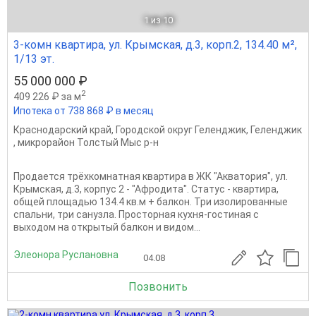
1
из 10
3-комн квартира, ул. Крымская, д.3, корп.2, 134.40 м²,
1/13 эт.
55 000 000 ₽
2
409 226 ₽ за м
Ипотека от 738 868 ₽ в месяц
Краснодарский край
,
Городской округ Геленджик
,
Геленджик
,
микрорайон Толстый Мыс р-н
Продается трёхкомнатная квартира в ЖК "Акватория", ул.
Крымская, д.3, корпус 2 - "Афродита". Статус - квартира,
общей площадью 134.4 кв.м + балкон. Три изолированные
спальни, три санузла. Просторная кухня-гостиная с
выходом на открытый балкон и видом...
Элеонора Руслановна
04.08
Позвонить