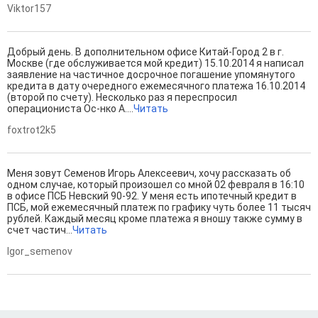
Viktor157
Добрый день. В дополнительном офисе Китай-Город 2 в г.
Москве (где обслуживается мой кредит) 15.10.2014 я написал
заявление на частичное досрочное погашение упомянутого
кредита в дату очередного ежемесячного платежа 16.10.2014
(второй по счету). Несколько раз я переспросил
операциониста Ос-нко А....
Читать
foxtrot2k5
Меня зовут Семенов Игорь Алексеевич, хочу рассказать об
одном случае, который произошел со мной 02 февраля в 16:10
в офисе ПСБ Невский 90-92. У меня есть ипотечный кредит в
ПСБ, мой ежемесячный платеж по графику чуть более 11 тысяч
рублей. Каждый месяц кроме платежа я вношу также сумму в
счет частич...
Читать
Igor_semenov