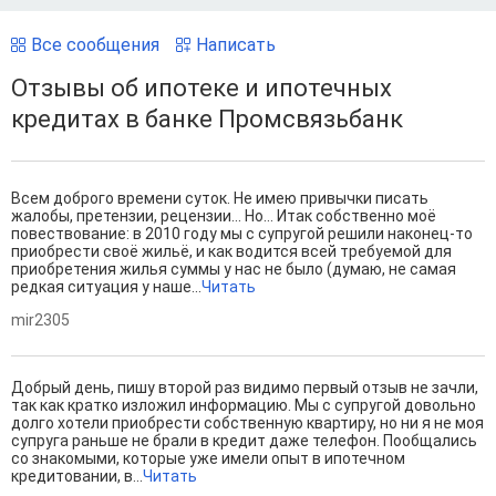
Все сообщения
Написать
Отзывы об ипотеке и ипотечных
кредитах в банке Промсвязьбанк
Всем доброго времени суток. Не имею привычки писать
жалобы, претензии, рецензии... Но… Итак собственно моё
повествование: в 2010 году мы с супругой решили наконец-то
приобрести своё жильё, и как водится всей требуемой для
приобретения жилья суммы у нас не было (думаю, не самая
редкая ситуация у наше...
Читать
mir2305
Добрый день, пишу второй раз видимо первый отзыв не зачли,
так как кратко изложил информацию. Мы с супругой довольно
долго хотели приобрести собственную квартиру, но ни я не моя
супруга раньше не брали в кредит даже телефон. Пообщались
со знакомыми, которые уже имели опыт в ипотечном
кредитовании, в...
Читать