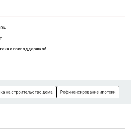
30%
ет
тека с господдержкой
ка на строительство дома
Рефинансирование ипотеки