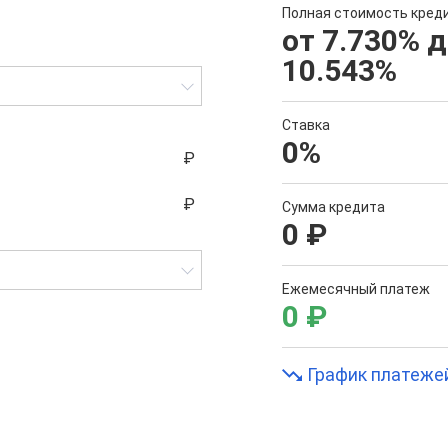
Полная стоимость кред
от 7.730
%
д
10.543
%
Ставка
0
%
Сумма кредита
0
₽
Ежемесячный платеж
0
₽
График платеже