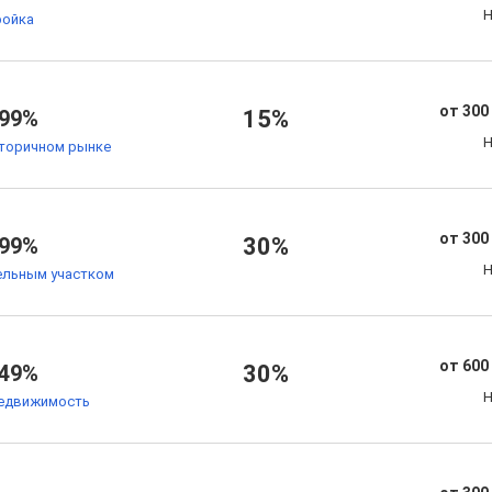
Н
ойка
от 300
.99%
15%
Н
торичном рынке
от 300
.99%
30%
Н
ельным участком
от 600
.49%
30%
Н
едвижимость