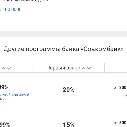
0 100 0006
Другие программы банка «Совкомбанк»
а
Первый взнос
99%
от 300
20%
ржкой для семей
Н
ьми
от 300
.99%
15%